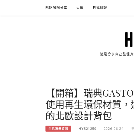
Skip
吃吃喝喝分享
火鍋
日式料理
to
content
這是分享自己整理資
【開箱】瑞典GASTON L
使用再生環保材質，
的北歐設計背包
HY321250
2026-06-24
生活育樂資訊