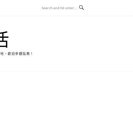
活
天地，歡迎參觀指教！