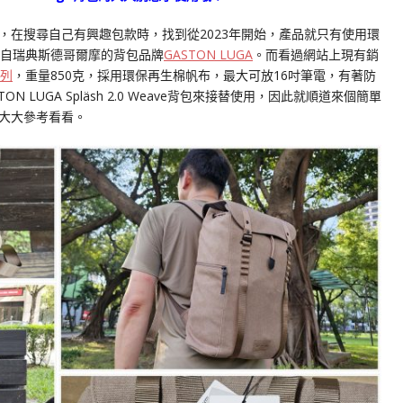
，在搜尋自己有興趣包款時，找到從2023年開始，產品就只有使用環
來自瑞典斯德哥爾摩的背包品牌
GASTON LUGA
。而看過網站上現有銷
系列
，重量850克，採用環保再生棉帆布，最大可放16吋筆電，有著防
LUGA Spläsh 2.0 Weave背包來接替使用，因此就順道來個簡單
大大參考看看。