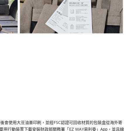
，購買後會使用大豆油墨印刷，並經FSC認證可回收材質的包裝盒從海外寄
用行動裝置下載安裝財政部關務署「EZ WAY易利委」App，並且線