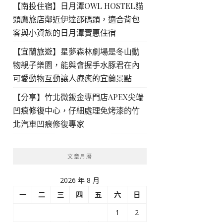
【南投住宿】日月潭OWL HOSTEL貓
頭鷹旅店鄰近伊達邵碼頭，適合背包
客與小資族的日月潭實惠住宿
【宜蘭旅遊】星夢森林劇場是冬山動
物親子樂園，能與會握手水豚君在內
可愛動物互動讓人療癒的宜蘭景點
【分享】竹北微鈑金專門店APEX尖端
凹痕修復中心，仔細處理免烤漆的竹
北汽車凹痕修復專家
文章月曆
2026 年 8 月
一
二
三
四
五
六
日
1
2