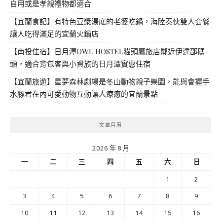
自用或是孝親禮物都適合
【宜蘭食記】有特色豆漿湯底的老婆吃鍋，海陸奏伙雙人套餐
讓人吃得滿足的宜蘭火鍋店
【南投住宿】日月潭OWL HOSTEL貓頭鷹旅店鄰近伊達邵碼
頭，適合背包客與小資族的日月潭實惠住宿
【宜蘭旅遊】星夢森林劇場是冬山動物親子樂園，能與會握手
水豚君在內可愛動物互動讓人療癒的宜蘭景點
文章月曆
2026 年 8 月
一
二
三
四
五
六
日
1
2
3
4
5
6
7
8
9
10
11
12
13
14
15
16