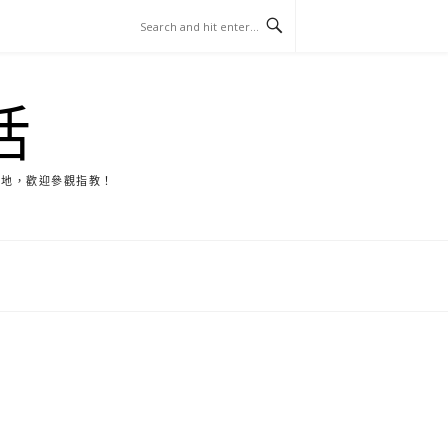
活
天地，歡迎參觀指教！