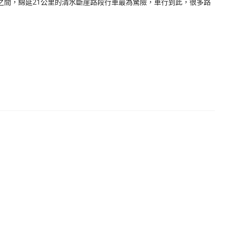
之間，綿延21公里的清水斷崖路段行車最為驚險，車行到此，很多路