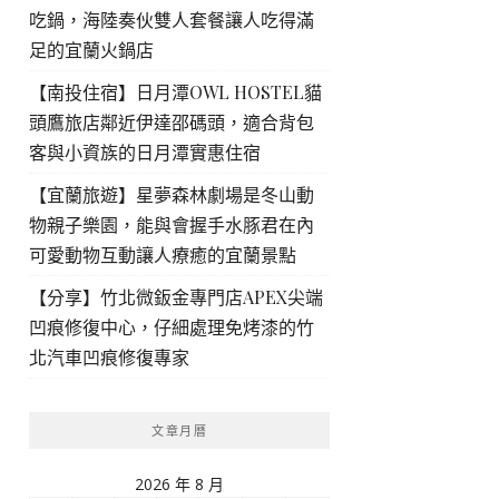
吃鍋，海陸奏伙雙人套餐讓人吃得滿
足的宜蘭火鍋店
【南投住宿】日月潭OWL HOSTEL貓
頭鷹旅店鄰近伊達邵碼頭，適合背包
客與小資族的日月潭實惠住宿
【宜蘭旅遊】星夢森林劇場是冬山動
物親子樂園，能與會握手水豚君在內
可愛動物互動讓人療癒的宜蘭景點
【分享】竹北微鈑金專門店APEX尖端
凹痕修復中心，仔細處理免烤漆的竹
北汽車凹痕修復專家
文章月曆
2026 年 8 月