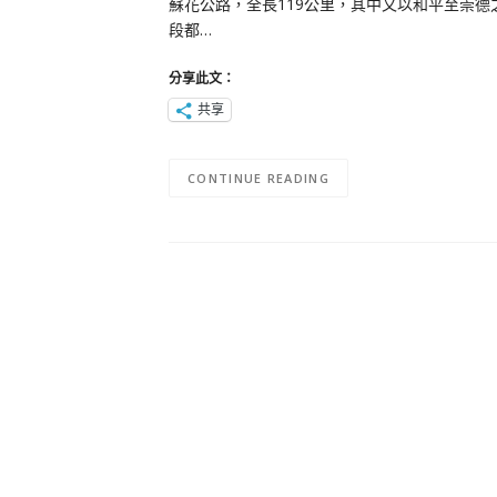
蘇花公路，全長119公里，其中又以和平至崇德
段都…
分享此文：
共享
CONTINUE READING