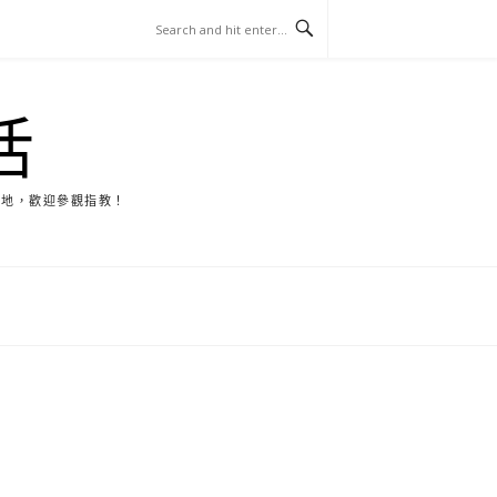
活
天地，歡迎參觀指教！