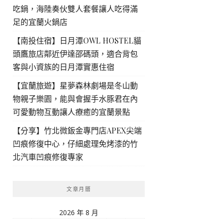
吃鍋，海陸奏伙雙人套餐讓人吃得滿
足的宜蘭火鍋店
【南投住宿】日月潭OWL HOSTEL貓
頭鷹旅店鄰近伊達邵碼頭，適合背包
客與小資族的日月潭實惠住宿
【宜蘭旅遊】星夢森林劇場是冬山動
物親子樂園，能與會握手水豚君在內
可愛動物互動讓人療癒的宜蘭景點
【分享】竹北微鈑金專門店APEX尖端
凹痕修復中心，仔細處理免烤漆的竹
北汽車凹痕修復專家
文章月曆
2026 年 8 月