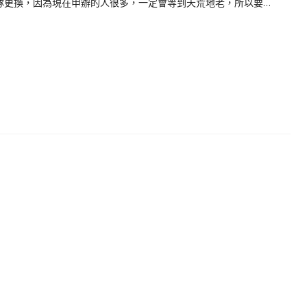
隊更換，因為現在申辦的人很多，一定會等到天荒地老，所以要…