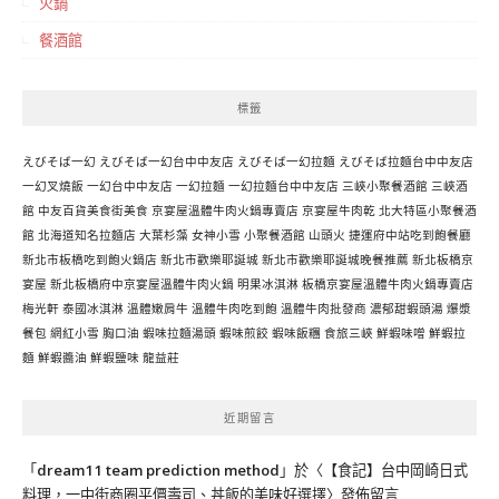
火鍋
餐酒館
標籤
えびそば一幻
えびそば一幻台中中友店
えびそば一幻拉麵
えびそば拉麵台中中友店
一幻叉燒飯
一幻台中中友店
一幻拉麵
一幻拉麵台中中友店
三峽小聚餐酒館
三峽酒
館
中友百貨美食街美食
京宴屋溫體牛肉火鍋專賣店
京宴屋牛肉乾
北大特區小聚餐酒
館
北海道知名拉麵店
大葉杉藻
女神小雪
小聚餐酒館
山頭火
捷運府中站吃到飽餐廳
新北市板橋吃到飽火鍋店
新北市歡樂耶誕城
新北市歡樂耶誕城晚餐推薦
新北板橋京
宴屋
新北板橋府中京宴屋溫體牛肉火鍋
明果冰淇淋
板橋京宴屋溫體牛肉火鍋專賣店
梅光軒
泰國冰淇淋
溫體嫩肩牛
溫體牛肉吃到飽
溫體牛肉批發商
濃郁甜蝦頭湯
爆漿
餐包
網紅小雪
胸口油
蝦味拉麵湯頭
蝦味煎餃
蝦味飯糰
食旅三峽
鮮蝦味噌
鮮蝦拉
麵
鮮蝦醬油
鮮蝦鹽味
龍益莊
近期留言
「
dream11 team prediction method
」於〈
【食記】台中岡崎日式
料理，一中街商圈平價壽司、丼飯的美味好選擇
〉發佈留言