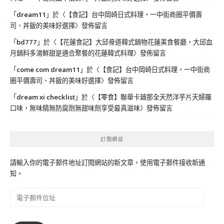
「
dream11
」於〈
【食記】台中岡崎日式料理，一中街商圈平價壽
司、丼飯的美味好選擇
〉發佈留言
「
bd777
」於〈
【花蓮食記】大邱骨道韓式鍋物花蓮美食餐廳，大邱血
月鍋料多湯鮮甜是適合聚餐的花蓮韓式料理
〉發佈留言
「
come com dream11
」於〈
【食記】台中岡崎日式料理，一中街商
圈平價壽司、丼飯的美味好選擇
〉發佈留言
「
dream xi checklist
」於〈
【零食】聯華卡廸那全天然洋芋片天婦羅
口味，無味精無防腐劑無甜味劑享受最真滋味
〉發佈留言
訂閱網誌
請輸入你的電子郵件地址訂閱網站的新文章，使用電子郵件接收新通
知。
電
子
郵