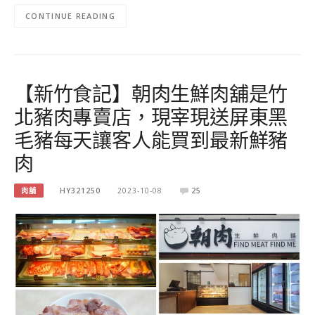
CONTINUE READING
【新竹食記】朝肉生鮮肉舖是竹
北豬肉專賣店，現宰現送屏東黑
毛豬每天讓客人能買到最新鮮豬
肉
肉舖
HY321250
2023-10-08
25