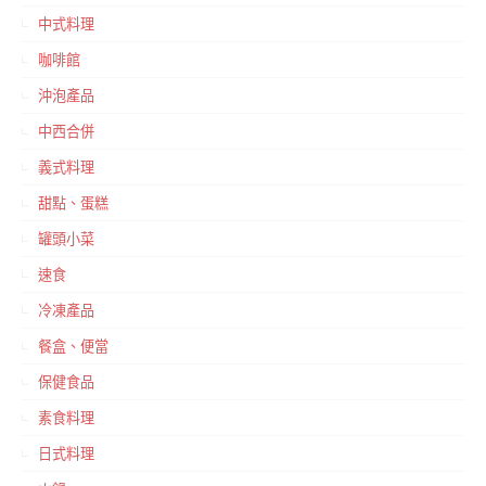
中式料理
咖啡館
沖泡產品
中西合併
義式料理
甜點、蛋糕
罐頭小菜
速食
冷凍產品
餐盒、便當
保健食品
素食料理
日式料理