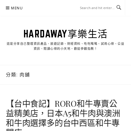
Skip
MENU
to
content
HARDAWAY享樂生活
這是分享自己整理資訊產品、旅遊記錄、財經資料、吃吃喝喝、試用心得、公益
資訊、閱讀心得的小天地，歡迎參觀指教！
分類:
肉舖
【台中食記】RORO和牛專賣公
益精美店，日本A5和牛肉與澳洲
和牛肉選擇多的台中西區和牛專