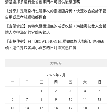
清楚選擇多還有全省創宇門市可提供後續服務
【分享】是隨身椅也是手杖的泰達隨身椅，快速收合設計不管
自用或是孝親禮物都適合
【宜蘭食記】有特色豆漿湯底的老婆吃鍋，海陸奏伙雙人套餐
讓人吃得滿足的宜蘭火鍋店
【南投住宿】日月潭OWL HOSTEL貓頭鷹旅店鄰近伊達邵碼
頭，適合背包客與小資族的日月潭實惠住宿
文章月曆
2026 年 7 月
一
二
三
四
五
六
日
1
2
3
4
5
6
7
8
9
10
11
12
13
14
15
16
17
18
19