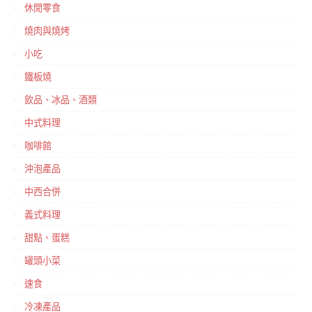
休閒零食
燒肉與燒烤
小吃
鐵板燒
飲品、冰品、酒類
中式料理
咖啡館
沖泡產品
中西合併
義式料理
甜點、蛋糕
罐頭小菜
速食
冷凍產品