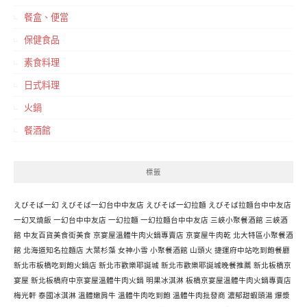
餐盒、便當
保健食品
素食料理
日式料理
火鍋
餐酒館
標籤
えびそば一幻
えびそば一幻台中中友店
えびそば一幻拉麵
えびそば拉麵台中中友店
一幻叉燒飯
一幻台中中友店
一幻拉麵
一幻拉麵台中中友店
三峽小聚餐酒館
三峽酒
館
中友百貨美食街美食
京宴屋溫體牛肉火鍋專賣店
京宴屋牛肉乾
北大特區小聚餐酒
館
北海道知名拉麵店
大葉杉藻
女神小雪
小聚餐酒館
山頭火
捷運府中站吃到飽餐廳
新北市板橋吃到飽火鍋店
新北市歡樂耶誕城
新北市歡樂耶誕城晚餐推薦
新北板橋京
宴屋
新北板橋府中京宴屋溫體牛肉火鍋
明果冰淇淋
板橋京宴屋溫體牛肉火鍋專賣店
梅光軒
泰國冰淇淋
溫體嫩肩牛
溫體牛肉吃到飽
溫體牛肉批發商
濃郁甜蝦頭湯
爆漿