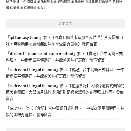
餐包
網紅小雪
胸口油
蝦味拉麵湯頭
蝦味煎餃
蝦味飯糰
食旅三峽
鮮蝦味噌
鮮蝦拉
麵
鮮蝦醬油
鮮蝦鹽味
龍益莊
近期留言
「
ipl fantasy team
」於〈
【零食】聯華卡廸那全天然洋芋片天婦羅口
味，無味精無防腐劑無甜味劑享受最真滋味
〉發佈留言
「
dream11 team prediction method
」於〈
【食記】台中岡崎日式
料理，一中街商圈平價壽司、丼飯的美味好選擇
〉發佈留言
「
is dream11 legal in india
」於〈
【食記】台中岡崎日式料理，一中
街商圈平價壽司、丼飯的美味好選擇
〉發佈留言
「
is dream11 legal in india
」於〈
【花蓮食記】大邱骨道韓式鍋物花
蓮美食餐廳，大邱血月鍋料多湯鮮甜是適合聚餐的花蓮韓式料理
〉發佈
留言
「
bd777
」於〈
【食記】台中岡崎日式料理，一中街商圈平價壽司、丼
飯的美味好選擇
〉發佈留言