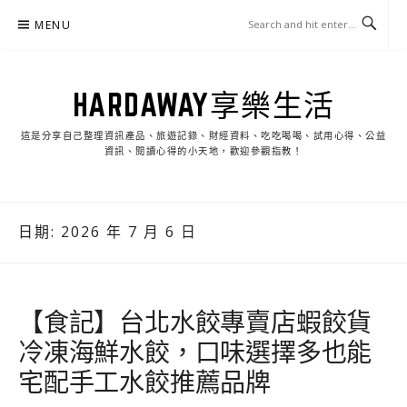
Skip
MENU
to
content
HARDAWAY享樂生活
這是分享自己整理資訊產品、旅遊記錄、財經資料、吃吃喝喝、試用心得、公益
資訊、閱讀心得的小天地，歡迎參觀指教！
日期:
2026 年 7 月 6 日
【食記】台北水餃專賣店蝦餃貨
冷凍海鮮水餃，口味選擇多也能
宅配手工水餃推薦品牌