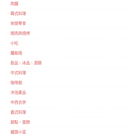
肉舖
韓式料理
休閒零食
燒肉與燒烤
小吃
鐵板燒
飲品、冰品、酒類
中式料理
咖啡館
沖泡產品
中西合併
義式料理
甜點、蛋糕
罐頭小菜