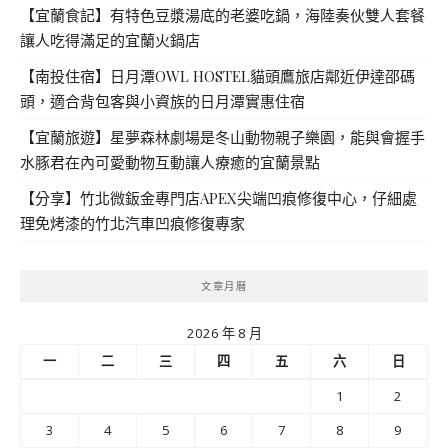
【宜蘭食記】有特色豆漿湯底的老婆吃鍋，海陸奏伙雙人套餐
讓人吃得滿足的宜蘭火鍋店
【南投住宿】日月潭OWL HOSTEL貓頭鷹旅店鄰近伊達邵碼
頭，適合背包客與小資族的日月潭實惠住宿
【宜蘭旅遊】星夢森林劇場是冬山動物親子樂園，能與會握手
水豚君在內可愛動物互動讓人療癒的宜蘭景點
【分享】竹北微鈑金專門店APEX尖端凹痕修復中心，仔細處
理免烤漆的竹北汽車凹痕修復專家
文章月曆
2026 年 8 月
一
二
三
四
五
六
日
1
2
3
4
5
6
7
8
9