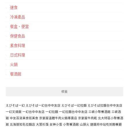
速食
冷凍產品
餐盒、便當
保健食品
素食料理
日式料理
火鍋
餐酒館
標籤
えびそば一幻
えびそば一幻台中中友店
えびそば一幻拉麵
えびそば拉麵台中中友店
一幻叉燒飯
一幻台中中友店
一幻拉麵
一幻拉麵台中中友店
三峽小聚餐酒館
三峽酒
館
中友百貨美食街美食
京宴屋溫體牛肉火鍋專賣店
京宴屋牛肉乾
北大特區小聚餐酒
館
北海道知名拉麵店
大葉杉藻
女神小雪
小聚餐酒館
山頭火
捷運府中站吃到飽餐廳