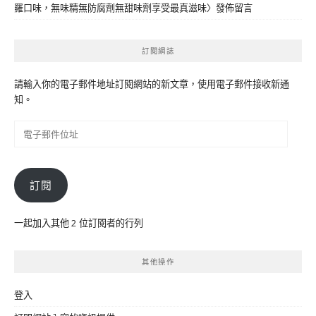
羅口味，無味精無防腐劑無甜味劑享受最真滋味
〉發佈留言
訂閱網誌
請輸入你的電子郵件地址訂閱網站的新文章，使用電子郵件接收新通
知。
電
子
郵
件
訂閱
位
址
一起加入其他 2 位訂閱者的行列
其他操作
登入