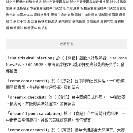
新北市板橋吃到飽火鍋店
新北市歡樂耶誕城
新北市歡樂耶誕城晚餐推薦
新北板橋京
宴屋
新北板橋府中京宴屋溫體牛肉火鍋
明果冰淇淋
板橋京宴屋溫體牛肉火鍋專賣店
梅光軒
泰國冰淇淋
溫體嫩肩牛
溫體牛肉吃到飽
溫體牛肉批發商
濃郁甜蝦頭湯
爆漿
餐包
網紅小雪
胸口油
蝦味拉麵湯頭
蝦味煎餃
蝦味飯糰
食旅三峽
鮮蝦味噌
鮮蝦拉
麵
鮮蝦醬油
鮮蝦鹽味
龍益莊
近期留言
「
sinusitis viral infection
」於〈
【開箱】銀欣水冷散熱器SilverStone
NovaPeak 360 ARGB，讓海景房裡CPU能發揮更高效能的好幫手
〉發
佈留言
「
come com dream11
」於〈
【食記】台中岡崎日式料理，一中街商
圈平價壽司、丼飯的美味好選擇
〉發佈留言
「
dream xi checklist
」於〈
【食記】台中岡崎日式料理，一中街商圈
平價壽司、丼飯的美味好選擇
〉發佈留言
「
dream11 point calculation
」於〈
【食記】台中岡崎日式料理，一
中街商圈平價壽司、丼飯的美味好選擇
〉發佈留言
「
come com dream11
」於〈
【零食】聯華卡廸那全天然洋芋片天婦