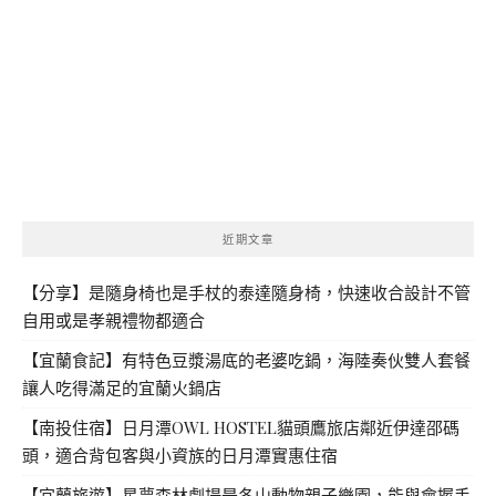
近期文章
【分享】是隨身椅也是手杖的泰達隨身椅，快速收合設計不管
自用或是孝親禮物都適合
【宜蘭食記】有特色豆漿湯底的老婆吃鍋，海陸奏伙雙人套餐
讓人吃得滿足的宜蘭火鍋店
【南投住宿】日月潭OWL HOSTEL貓頭鷹旅店鄰近伊達邵碼
頭，適合背包客與小資族的日月潭實惠住宿
【宜蘭旅遊】星夢森林劇場是冬山動物親子樂園，能與會握手