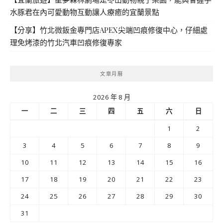
水豚君在內可愛動物互動讓人療癒的宜蘭景點
【分享】竹北微鈑金專門店APEX尖端凹痕修復中心，仔細處
理免烤漆的竹北汽車凹痕修復專家
文章月曆
2026 年 8 月
一
二
三
四
五
六
日
1
2
3
4
5
6
7
8
9
10
11
12
13
14
15
16
17
18
19
20
21
22
23
24
25
26
27
28
29
30
31