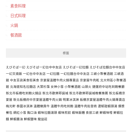
素食料理
日式料理
火鍋
餐酒館
標籤
えびそば一幻
えびそば一幻台中中友店
えびそば一幻拉麵
えびそば拉麵台中中友店
一幻叉燒飯
一幻台中中友店
一幻拉麵
一幻拉麵台中中友店
三峽小聚餐酒館
三峽酒
館
中友百貨美食街美食
京宴屋溫體牛肉火鍋專賣店
京宴屋牛肉乾
北大特區小聚餐酒
館
北海道知名拉麵店
大葉杉藻
女神小雪
小聚餐酒館
山頭火
捷運府中站吃到飽餐廳
新北市板橋吃到飽火鍋店
新北市歡樂耶誕城
新北市歡樂耶誕城晚餐推薦
新北板橋京
宴屋
新北板橋府中京宴屋溫體牛肉火鍋
明果冰淇淋
板橋京宴屋溫體牛肉火鍋專賣店
梅光軒
泰國冰淇淋
溫體嫩肩牛
溫體牛肉吃到飽
溫體牛肉批發商
濃郁甜蝦頭湯
爆漿
餐包
網紅小雪
胸口油
蝦味拉麵湯頭
蝦味煎餃
蝦味飯糰
食旅三峽
鮮蝦味噌
鮮蝦拉
麵
鮮蝦醬油
鮮蝦鹽味
龍益莊