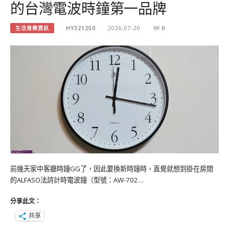
的台灣電波時鐘第一品牌
生活育樂資訊
HY321250
2026-07-20
0
前幾天家中客廳時鐘GG了，因此要換新時鐘時，直覺就想到掛在房間
的ALFASO法詩計時電波鐘（型號：AW-702…
分享此文：
共享