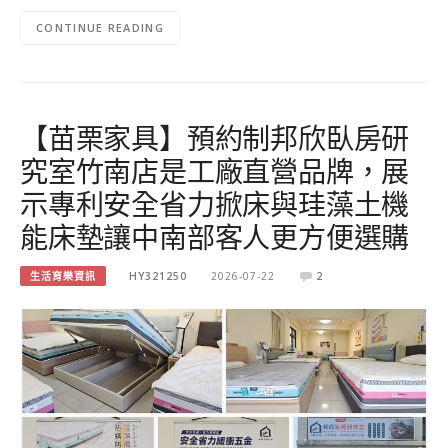
CONTINUE READING
【苗栗家具】預約制邦欣臥房研
究室竹南店是工廠直營品牌，展
示專利安全省力掀床與珪藻土機
能床墊讓中南部客人更方便選購
生活育樂資訊
HY321250
2026-07-22
2