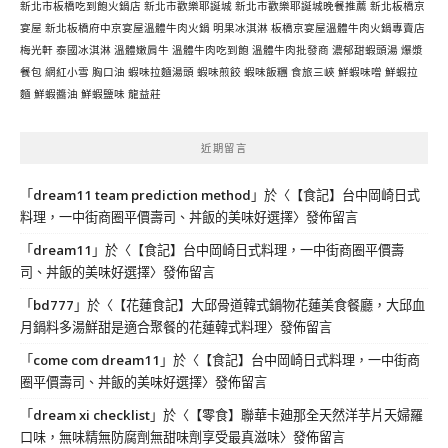
新北市板橋吃到飽火鍋店
新北市歡樂耶誕城
新北市歡樂耶誕城晚餐推薦
新北板橋京
宴屋
新北板橋府中京宴屋溫體牛肉火鍋
明果冰淇淋
板橋京宴屋溫體牛肉火鍋專賣店
梅光軒
泰國冰淇淋
溫體嫩肩牛
溫體牛肉吃到飽
溫體牛肉批發商
濃郁甜蝦頭湯
爆漿
餐包
網紅小雪
胸口油
蝦味拉麵湯頭
蝦味煎餃
蝦味飯糰
食旅三峽
鮮蝦味噌
鮮蝦拉
麵
鮮蝦醬油
鮮蝦鹽味
龍益莊
近期留言
「
dream11 team prediction method
」於〈
【食記】台中岡崎日式
料理，一中街商圈平價壽司、丼飯的美味好選擇
〉發佈留言
「
dream11
」於〈
【食記】台中岡崎日式料理，一中街商圈平價壽
司、丼飯的美味好選擇
〉發佈留言
「
bd777
」於〈
【花蓮食記】大邱骨道韓式鍋物花蓮美食餐廳，大邱血
月鍋料多湯鮮甜是適合聚餐的花蓮韓式料理
〉發佈留言
「
come com dream11
」於〈
【食記】台中岡崎日式料理，一中街商
圈平價壽司、丼飯的美味好選擇
〉發佈留言
「
dream xi checklist
」於〈
【零食】聯華卡廸那全天然洋芋片天婦羅
口味，無味精無防腐劑無甜味劑享受最真滋味
〉發佈留言