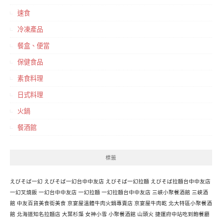
速食
冷凍產品
餐盒、便當
保健食品
素食料理
日式料理
火鍋
餐酒館
標籤
えびそば一幻
えびそば一幻台中中友店
えびそば一幻拉麵
えびそば拉麵台中中友店
一幻叉燒飯
一幻台中中友店
一幻拉麵
一幻拉麵台中中友店
三峽小聚餐酒館
三峽酒
館
中友百貨美食街美食
京宴屋溫體牛肉火鍋專賣店
京宴屋牛肉乾
北大特區小聚餐酒
館
北海道知名拉麵店
大葉杉藻
女神小雪
小聚餐酒館
山頭火
捷運府中站吃到飽餐廳