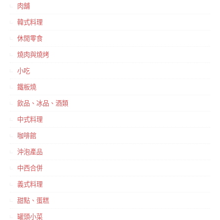
肉舖
韓式料理
休閒零食
燒肉與燒烤
小吃
鐵板燒
飲品、冰品、酒類
中式料理
咖啡館
沖泡產品
中西合併
義式料理
甜點、蛋糕
罐頭小菜