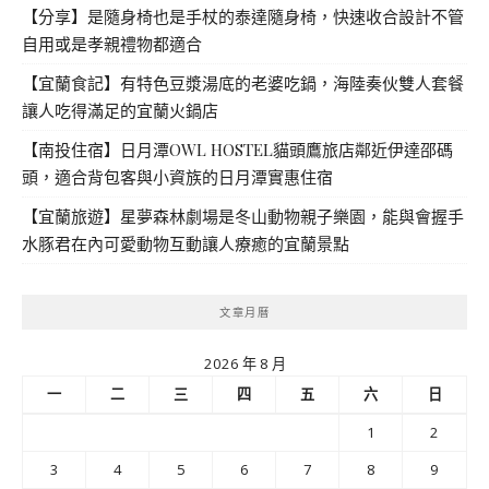
【分享】是隨身椅也是手杖的泰達隨身椅，快速收合設計不管
自用或是孝親禮物都適合
【宜蘭食記】有特色豆漿湯底的老婆吃鍋，海陸奏伙雙人套餐
讓人吃得滿足的宜蘭火鍋店
【南投住宿】日月潭OWL HOSTEL貓頭鷹旅店鄰近伊達邵碼
頭，適合背包客與小資族的日月潭實惠住宿
【宜蘭旅遊】星夢森林劇場是冬山動物親子樂園，能與會握手
水豚君在內可愛動物互動讓人療癒的宜蘭景點
文章月曆
2026 年 8 月
一
二
三
四
五
六
日
1
2
3
4
5
6
7
8
9