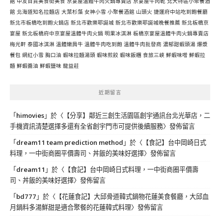
館
中友百貨美食街美食
京宴屋溫體牛肉火鍋專賣店
京宴屋牛肉乾
北大特區小聚餐酒
館
北海道知名拉麵店
大葉杉藻
女神小雪
小聚餐酒館
山頭火
捷運府中站吃到飽餐廳
新北市板橋吃到飽火鍋店
新北市歡樂耶誕城
新北市歡樂耶誕城晚餐推薦
新北板橋京
宴屋
新北板橋府中京宴屋溫體牛肉火鍋
明果冰淇淋
板橋京宴屋溫體牛肉火鍋專賣店
梅光軒
泰國冰淇淋
溫體嫩肩牛
溫體牛肉吃到飽
溫體牛肉批發商
濃郁甜蝦頭湯
爆漿
餐包
網紅小雪
胸口油
蝦味拉麵湯頭
蝦味煎餃
蝦味飯糰
食旅三峽
鮮蝦味噌
鮮蝦拉
麵
鮮蝦醬油
鮮蝦鹽味
龍益莊
近期留言
「
himovies
」於〈
【分享】鄰近三創生活園區創宇通訊台北光華店，二
手機資訊清楚選擇多還有全省創宇門市可提供後續服務
〉發佈留言
「
dream11 team prediction method
」於〈
【食記】台中岡崎日式
料理，一中街商圈平價壽司、丼飯的美味好選擇
〉發佈留言
「
dream11
」於〈
【食記】台中岡崎日式料理，一中街商圈平價壽
司、丼飯的美味好選擇
〉發佈留言
「
bd777
」於〈
【花蓮食記】大邱骨道韓式鍋物花蓮美食餐廳，大邱血
月鍋料多湯鮮甜是適合聚餐的花蓮韓式料理
〉發佈留言