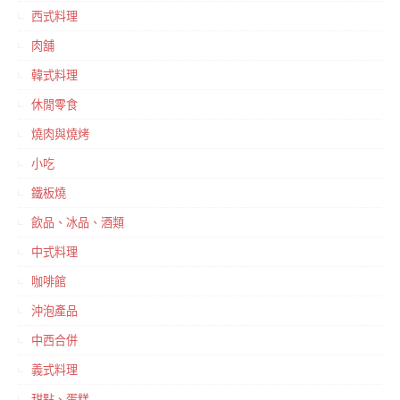
西式料理
肉舖
韓式料理
休閒零食
燒肉與燒烤
小吃
鐵板燒
飲品、冰品、酒類
中式料理
咖啡館
沖泡產品
中西合併
義式料理
甜點、蛋糕