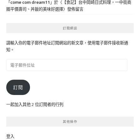
「
come com dream11
」於〈
【食記】台中岡崎日式料理，一中街商
圈平價壽司、丼飯的美味好選擇
〉發佈留言
訂閱網誌
請輸入你的電子郵件地址訂閱網站的新文章，使用電子郵件接收新通
知。
電
子
郵
件
訂閱
位
址
一起加入其他 2 位訂閱者的行列
其他操作
登入