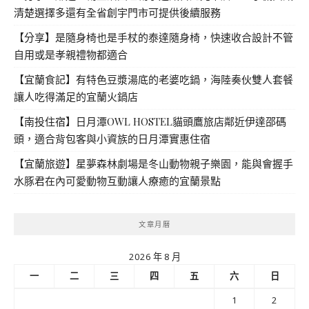
清楚選擇多還有全省創宇門市可提供後續服務
【分享】是隨身椅也是手杖的泰達隨身椅，快速收合設計不管
自用或是孝親禮物都適合
【宜蘭食記】有特色豆漿湯底的老婆吃鍋，海陸奏伙雙人套餐
讓人吃得滿足的宜蘭火鍋店
【南投住宿】日月潭OWL HOSTEL貓頭鷹旅店鄰近伊達邵碼
頭，適合背包客與小資族的日月潭實惠住宿
【宜蘭旅遊】星夢森林劇場是冬山動物親子樂園，能與會握手
水豚君在內可愛動物互動讓人療癒的宜蘭景點
文章月曆
2026 年 8 月
一
二
三
四
五
六
日
1
2