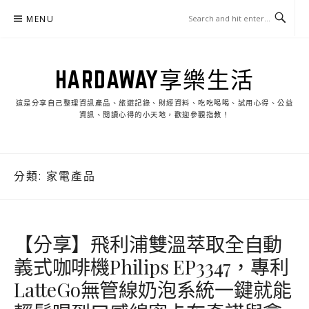
Skip
MENU
to
content
HARDAWAY享樂生活
這是分享自己整理資訊產品、旅遊記錄、財經資料、吃吃喝喝、試用心得、公益
資訊、閱讀心得的小天地，歡迎參觀指教！
分類:
家電產品
【分享】飛利浦雙溫萃取全自動
義式咖啡機Philips EP3347，專利
LatteGo無管線奶泡系統一鍵就能