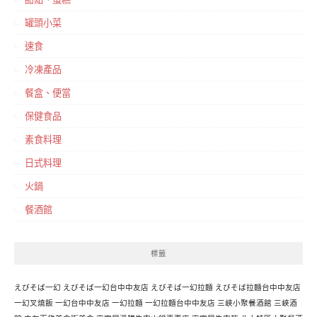
罐頭小菜
速食
冷凍產品
餐盒、便當
保健食品
素食料理
日式料理
火鍋
餐酒館
標籤
えびそば一幻
えびそば一幻台中中友店
えびそば一幻拉麵
えびそば拉麵台中中友店
一幻叉燒飯
一幻台中中友店
一幻拉麵
一幻拉麵台中中友店
三峽小聚餐酒館
三峽酒