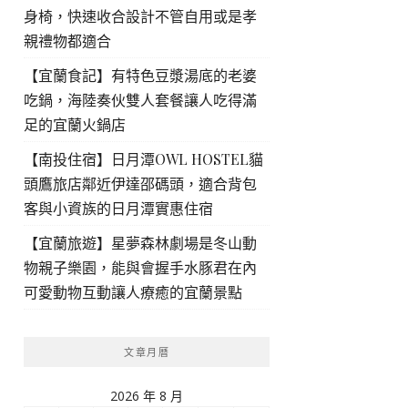
身椅，快速收合設計不管自用或是孝
親禮物都適合
【宜蘭食記】有特色豆漿湯底的老婆
吃鍋，海陸奏伙雙人套餐讓人吃得滿
足的宜蘭火鍋店
【南投住宿】日月潭OWL HOSTEL貓
頭鷹旅店鄰近伊達邵碼頭，適合背包
客與小資族的日月潭實惠住宿
【宜蘭旅遊】星夢森林劇場是冬山動
物親子樂園，能與會握手水豚君在內
可愛動物互動讓人療癒的宜蘭景點
文章月曆
2026 年 8 月