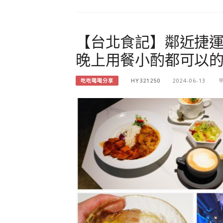
【台北食記】鄰近捷
晚上用餐小酌都可以
HY321250
2024-06-13
吃吃喝喝分享