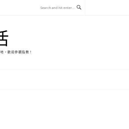
活
天地，歡迎參觀指教！