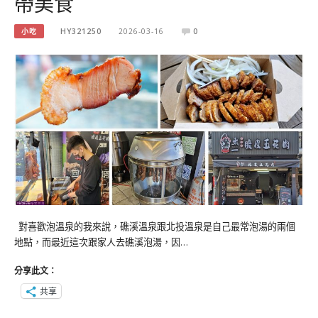
帶美食
小吃
HY321250
2026-03-16
0
對喜歡泡溫泉的我來說，礁溪溫泉跟北投溫泉是自己最常泡湯的兩個
地點，而最近這次跟家人去礁溪泡湯，因…
分享此文：
共享