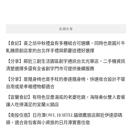
近期文章
【食記】喜之坊中秋禮盒有多種組合可選購，同時也是圓片牛
軋糖原創店家的台北伴手禮與節慶送禮好選擇
【分享】鄰近三創生活園區創宇通訊台北光華店，二手機資訊
清楚選擇多還有全省創宇門市可提供後續服務
【分享】是隨身椅也是手杖的泰達隨身椅，快速收合設計不管
自用或是孝親禮物都適合
【宜蘭食記】有特色豆漿湯底的老婆吃鍋，海陸奏伙雙人套餐
讓人吃得滿足的宜蘭火鍋店
【南投住宿】日月潭OWL HOSTEL貓頭鷹旅店鄰近伊達邵碼
頭，適合背包客與小資族的日月潭實惠住宿