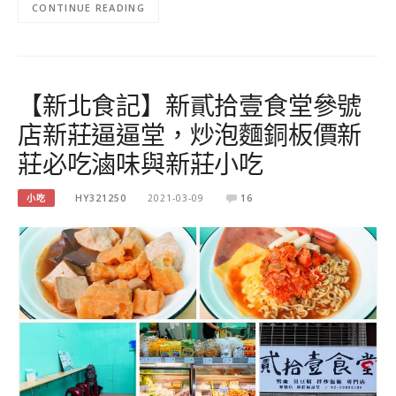
CONTINUE READING
【新北食記】新貳拾壹食堂參號
店新莊逼逼堂，炒泡麵銅板價新
莊必吃滷味與新莊小吃
小吃
HY321250
2021-03-09
16