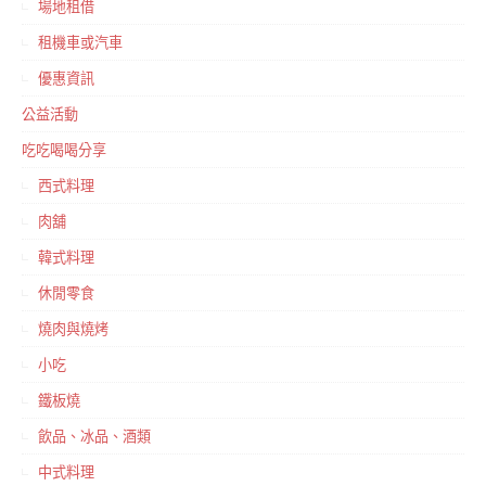
場地租借
租機車或汽車
優惠資訊
公益活動
吃吃喝喝分享
西式料理
肉舖
韓式料理
休閒零食
燒肉與燒烤
小吃
鐵板燒
飲品、冰品、酒類
中式料理