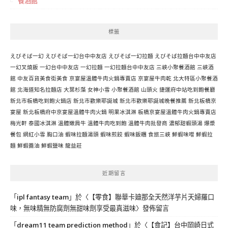
餐酒館
標籤
えびそば一幻
えびそば一幻台中中友店
えびそば一幻拉麵
えびそば拉麵台中中友店
一幻叉燒飯
一幻台中中友店
一幻拉麵
一幻拉麵台中中友店
三峽小聚餐酒館
三峽酒
館
中友百貨美食街美食
京宴屋溫體牛肉火鍋專賣店
京宴屋牛肉乾
北大特區小聚餐酒
館
北海道知名拉麵店
大葉杉藻
女神小雪
小聚餐酒館
山頭火
捷運府中站吃到飽餐廳
新北市板橋吃到飽火鍋店
新北市歡樂耶誕城
新北市歡樂耶誕城晚餐推薦
新北板橋京
宴屋
新北板橋府中京宴屋溫體牛肉火鍋
明果冰淇淋
板橋京宴屋溫體牛肉火鍋專賣店
梅光軒
泰國冰淇淋
溫體嫩肩牛
溫體牛肉吃到飽
溫體牛肉批發商
濃郁甜蝦頭湯
爆漿
餐包
網紅小雪
胸口油
蝦味拉麵湯頭
蝦味煎餃
蝦味飯糰
食旅三峽
鮮蝦味噌
鮮蝦拉
麵
鮮蝦醬油
鮮蝦鹽味
龍益莊
近期留言
「
ipl fantasy team
」於〈
【零食】聯華卡廸那全天然洋芋片天婦羅口
味，無味精無防腐劑無甜味劑享受最真滋味
〉發佈留言
「
dream11 team prediction method
」於〈
【食記】台中岡崎日式