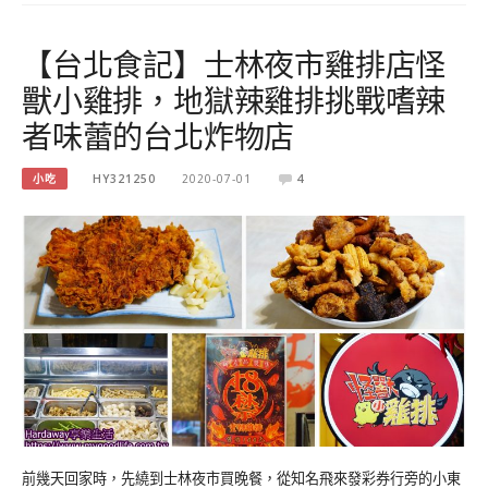
【台北食記】士林夜市雞排店怪
獸小雞排，地獄辣雞排挑戰嗜辣
者味蕾的台北炸物店
小吃
HY321250
2020-07-01
4
前幾天回家時，先繞到士林夜市買晚餐，從知名飛來發彩券行旁的小東