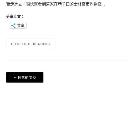
街走進去，很快就看到這家在巷子口的士林夜市炸物怪…
分享此文：
共享
CONTINUE READING
文
較舊的文章
章
導
覽