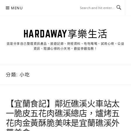
Skip
MENU
to
content
HARDAWAY享樂生活
這是分享自己整理資訊產品、旅遊記錄、財經資料、吃吃喝喝、試用心得、公益
資訊、閱讀心得的小天地，歡迎參觀指教！
分類:
小吃
【宜蘭食記】鄰近礁溪火車站太
一脆皮五花肉礁溪總店，爐烤五
花肉金黃酥脆美味是宜蘭礁溪外