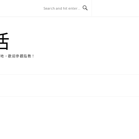
活
天地，歡迎參觀指教！