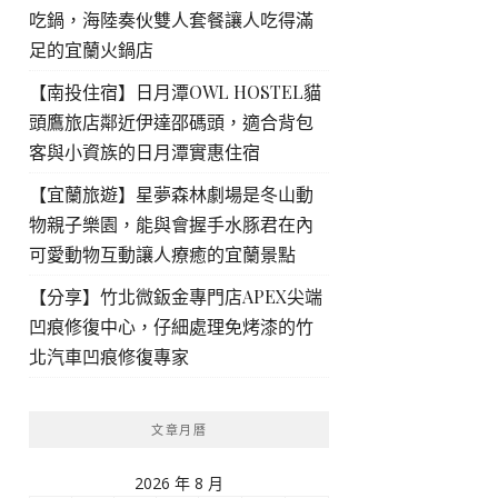
吃鍋，海陸奏伙雙人套餐讓人吃得滿
足的宜蘭火鍋店
【南投住宿】日月潭OWL HOSTEL貓
頭鷹旅店鄰近伊達邵碼頭，適合背包
客與小資族的日月潭實惠住宿
【宜蘭旅遊】星夢森林劇場是冬山動
物親子樂園，能與會握手水豚君在內
可愛動物互動讓人療癒的宜蘭景點
【分享】竹北微鈑金專門店APEX尖端
凹痕修復中心，仔細處理免烤漆的竹
北汽車凹痕修復專家
文章月曆
2026 年 8 月