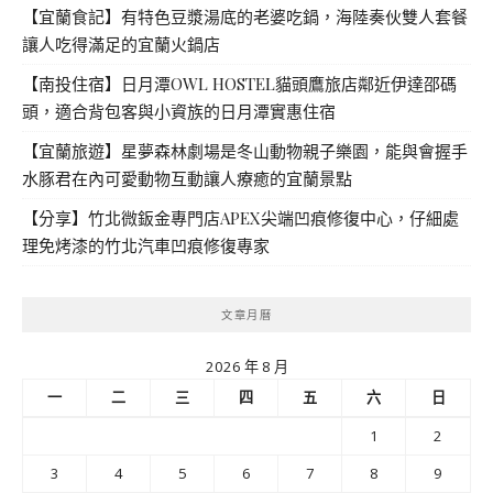
【宜蘭食記】有特色豆漿湯底的老婆吃鍋，海陸奏伙雙人套餐
讓人吃得滿足的宜蘭火鍋店
【南投住宿】日月潭OWL HOSTEL貓頭鷹旅店鄰近伊達邵碼
頭，適合背包客與小資族的日月潭實惠住宿
【宜蘭旅遊】星夢森林劇場是冬山動物親子樂園，能與會握手
水豚君在內可愛動物互動讓人療癒的宜蘭景點
【分享】竹北微鈑金專門店APEX尖端凹痕修復中心，仔細處
理免烤漆的竹北汽車凹痕修復專家
文章月曆
2026 年 8 月
一
二
三
四
五
六
日
1
2
3
4
5
6
7
8
9