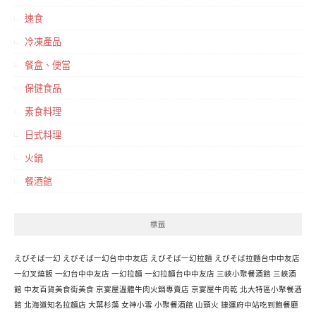
速食
冷凍產品
餐盒、便當
保健食品
素食料理
日式料理
火鍋
餐酒館
標籤
えびそば一幻
えびそば一幻台中中友店
えびそば一幻拉麵
えびそば拉麵台中中友店
一幻叉燒飯
一幻台中中友店
一幻拉麵
一幻拉麵台中中友店
三峽小聚餐酒館
三峽酒
館
中友百貨美食街美食
京宴屋溫體牛肉火鍋專賣店
京宴屋牛肉乾
北大特區小聚餐酒
館
北海道知名拉麵店
大葉杉藻
女神小雪
小聚餐酒館
山頭火
捷運府中站吃到飽餐廳