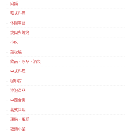
肉舖
韓式料理
休閒零食
燒肉與燒烤
小吃
鐵板燒
飲品、冰品、酒類
中式料理
咖啡館
沖泡產品
中西合併
義式料理
甜點、蛋糕
罐頭小菜