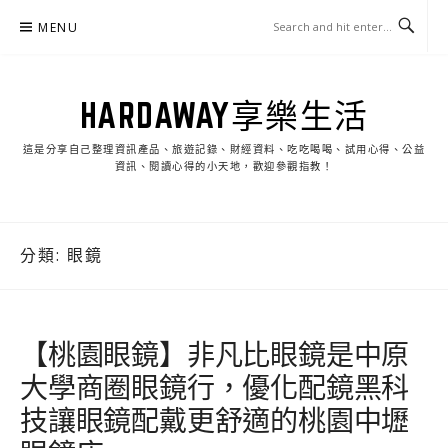
Skip
MENU
to
content
HARDAWAY享樂生活
這是分享自己整理資訊產品、旅遊記錄、財經資料、吃吃喝喝、試用心得、公益
資訊、閱讀心得的小天地，歡迎參觀指教！
分類:
眼鏡
【桃園眼鏡】非凡比眼鏡是中原
大學商圈眼鏡行，優化配鏡黑科
技讓眼鏡配戴更舒適的桃園中壢