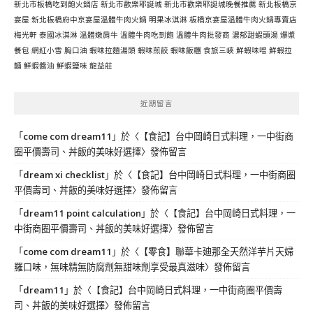
新北市板橋吃到飽火鍋店
新北市歡樂耶誕城
新北市歡樂耶誕城晚餐推薦
新北板橋京
宴屋
新北板橋府中京宴屋溫體牛肉火鍋
明果冰淇淋
板橋京宴屋溫體牛肉火鍋專賣店
梅光軒
泰國冰淇淋
溫體嫩肩牛
溫體牛肉吃到飽
溫體牛肉批發商
濃郁甜蝦頭湯
爆漿
餐包
網紅小雪
胸口油
蝦味拉麵湯頭
蝦味煎餃
蝦味飯糰
食旅三峽
鮮蝦味噌
鮮蝦拉
麵
鮮蝦醬油
鮮蝦鹽味
龍益莊
近期留言
「
come com dream11
」於〈
【食記】台中岡崎日式料理，一中街商
圈平價壽司、丼飯的美味好選擇
〉發佈留言
「
dream xi checklist
」於〈
【食記】台中岡崎日式料理，一中街商圈
平價壽司、丼飯的美味好選擇
〉發佈留言
「
dream11 point calculation
」於〈
【食記】台中岡崎日式料理，一
中街商圈平價壽司、丼飯的美味好選擇
〉發佈留言
「
come com dream11
」於〈
【零食】聯華卡廸那全天然洋芋片天婦
羅口味，無味精無防腐劑無甜味劑享受最真滋味
〉發佈留言
「
dream11
」於〈
【食記】台中岡崎日式料理，一中街商圈平價壽
司、丼飯的美味好選擇
〉發佈留言