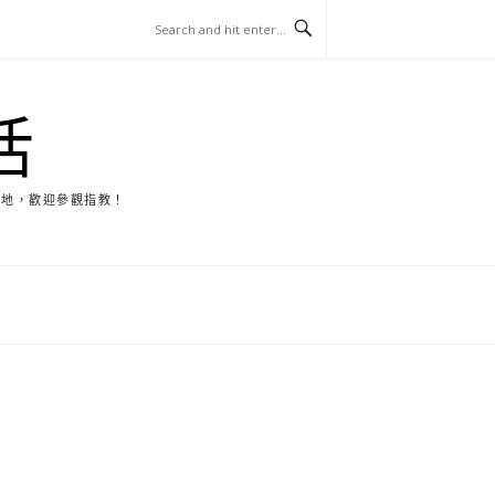
活
天地，歡迎參觀指教！