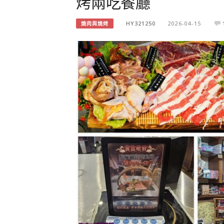
烤兩吃餐廳
HY321250
2026-04-15
燒肉與燒烤