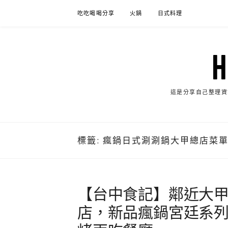
Skip
吃吃喝喝分享
火鍋
日式料理
to
content
這是分享自己整理資
標籤:
瘋鍋日式涮涮鍋大甲總店菜
【台中食記】鄰近大
店，新品瘋鍋宮廷系