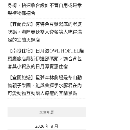
身椅，快速收合設計不管自用或是孝
親禮物都適合
【宜蘭食記】有特色豆漿湯底的老婆
吃鍋，海陸奏伙雙人套餐讓人吃得滿
足的宜蘭火鍋店
【南投住宿】日月潭OWL HOSTEL貓
頭鷹旅店鄰近伊達邵碼頭，適合背包
客與小資族的日月潭實惠住宿
【宜蘭旅遊】星夢森林劇場是冬山動
物親子樂園，能與會握手水豚君在內
可愛動物互動讓人療癒的宜蘭景點
文章月曆
2026 年 8 月