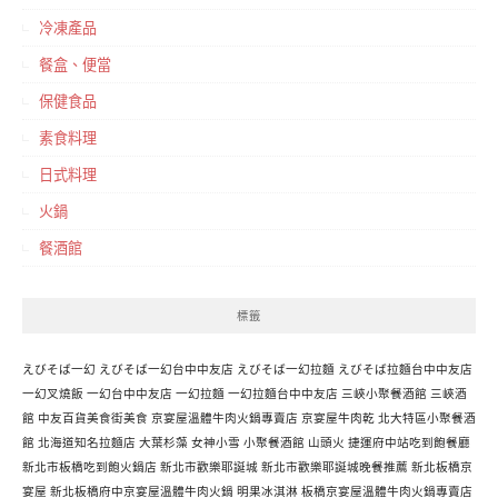
冷凍產品
餐盒、便當
保健食品
素食料理
日式料理
火鍋
餐酒館
標籤
えびそば一幻
えびそば一幻台中中友店
えびそば一幻拉麵
えびそば拉麵台中中友店
一幻叉燒飯
一幻台中中友店
一幻拉麵
一幻拉麵台中中友店
三峽小聚餐酒館
三峽酒
館
中友百貨美食街美食
京宴屋溫體牛肉火鍋專賣店
京宴屋牛肉乾
北大特區小聚餐酒
館
北海道知名拉麵店
大葉杉藻
女神小雪
小聚餐酒館
山頭火
捷運府中站吃到飽餐廳
新北市板橋吃到飽火鍋店
新北市歡樂耶誕城
新北市歡樂耶誕城晚餐推薦
新北板橋京
宴屋
新北板橋府中京宴屋溫體牛肉火鍋
明果冰淇淋
板橋京宴屋溫體牛肉火鍋專賣店