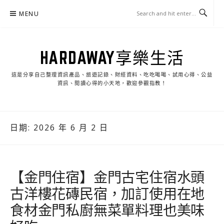
Skip
MENU
to
content
HARDAWAY享樂生活
這是分享自己整理資訊產品、旅遊記錄、財經資料、吃吃喝喝、試用心得、公益
資訊、閱讀心得的小天地，歡迎參觀指教！
日期:
2026 年 6 月 2 日
【金門住宿】金門古宅住宿水頭
古洋樓花磚民宿，加訂使用在地
食材金門私廚無菜單料理也美味