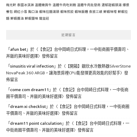
梅光軒
泰國冰淇淋
溫體嫩肩牛
溫體牛肉吃到飽
溫體牛肉批發商
濃郁甜蝦頭湯
爆漿
餐包
網紅小雪
胸口油
蝦味拉麵湯頭
蝦味煎餃
蝦味飯糰
食旅三峽
鮮蝦味噌
鮮蝦拉
麵
鮮蝦醬油
鮮蝦鹽味
龍益莊
近期留言
「
afun bet
」於〈
【食記】台中岡崎日式料理，一中街商圈平價壽司、
丼飯的美味好選擇
〉發佈留言
「
sinusitis viral infection
」於〈
【開箱】銀欣水冷散熱器SilverStone
NovaPeak 360 ARGB，讓海景房裡CPU能發揮更高效能的好幫手
〉發
佈留言
「
come com dream11
」於〈
【食記】台中岡崎日式料理，一中街商
圈平價壽司、丼飯的美味好選擇
〉發佈留言
「
dream xi checklist
」於〈
【食記】台中岡崎日式料理，一中街商圈
平價壽司、丼飯的美味好選擇
〉發佈留言
「
dream11 point calculation
」於〈
【食記】台中岡崎日式料理，一
中街商圈平價壽司、丼飯的美味好選擇
〉發佈留言