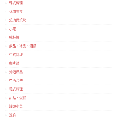
韓式料理
休閒零食
燒肉與燒烤
小吃
鐵板燒
飲品、冰品、酒類
中式料理
咖啡館
沖泡產品
中西合併
義式料理
甜點、蛋糕
罐頭小菜
速食