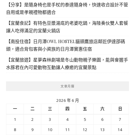
【分享】是隨身椅也是手杖的泰達隨身椅，快速收合設計不管
自用或是孝親禮物都適合
【宜蘭食記】有特色豆漿湯底的老婆吃鍋，海陸奏伙雙人套餐
讓人吃得滿足的宜蘭火鍋店
【南投住宿】日月潭OWL HOSTEL貓頭鷹旅店鄰近伊達邵碼
頭，適合背包客與小資族的日月潭實惠住宿
【宜蘭旅遊】星夢森林劇場是冬山動物親子樂園，能與會握手
水豚君在內可愛動物互動讓人療癒的宜蘭景點
文章月曆
2026 年 6 月
一
二
三
四
五
六
日
1
2
3
4
5
6
7
8
9
10
11
12
13
14