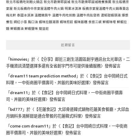
新北市板橋吃到飽火鍋店
新北市歡樂耶誕城
新北市歡樂耶誕城晚餐推薦
新北板橋京
宴屋
新北板橋府中京宴屋溫體牛肉火鍋
明果冰淇淋
板橋京宴屋溫體牛肉火鍋專賣店
梅光軒
泰國冰淇淋
溫體嫩肩牛
溫體牛肉吃到飽
溫體牛肉批發商
濃郁甜蝦頭湯
爆漿
餐包
網紅小雪
胸口油
蝦味拉麵湯頭
蝦味煎餃
蝦味飯糰
食旅三峽
鮮蝦味噌
鮮蝦拉
麵
鮮蝦醬油
鮮蝦鹽味
龍益莊
近期留言
「
himovies
」於〈
【分享】鄰近三創生活園區創宇通訊台北光華店，二
手機資訊清楚選擇多還有全省創宇門市可提供後續服務
〉發佈留言
「
dream11 team prediction method
」於〈
【食記】台中岡崎日式
料理，一中街商圈平價壽司、丼飯的美味好選擇
〉發佈留言
「
dream11
」於〈
【食記】台中岡崎日式料理，一中街商圈平價壽
司、丼飯的美味好選擇
〉發佈留言
「
bd777
」於〈
【花蓮食記】大邱骨道韓式鍋物花蓮美食餐廳，大邱血
月鍋料多湯鮮甜是適合聚餐的花蓮韓式料理
〉發佈留言
「
come com dream11
」於〈
【食記】台中岡崎日式料理，一中街商
圈平價壽司、丼飯的美味好選擇
〉發佈留言