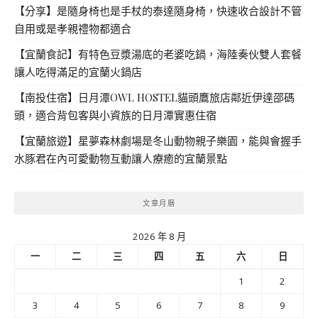
【分享】是隨身椅也是手杖的泰達隨身椅，快速收合設計不管
自用或是孝親禮物都適合
【宜蘭食記】有特色豆漿湯底的老婆吃鍋，海陸奏伙雙人套餐
讓人吃得滿足的宜蘭火鍋店
【南投住宿】日月潭OWL HOSTEL貓頭鷹旅店鄰近伊達邵碼
頭，適合背包客與小資族的日月潭實惠住宿
【宜蘭旅遊】星夢森林劇場是冬山動物親子樂園，能與會握手
水豚君在內可愛動物互動讓人療癒的宜蘭景點
文章月曆
2026 年 8 月
一
二
三
四
五
六
日
1
2
3
4
5
6
7
8
9