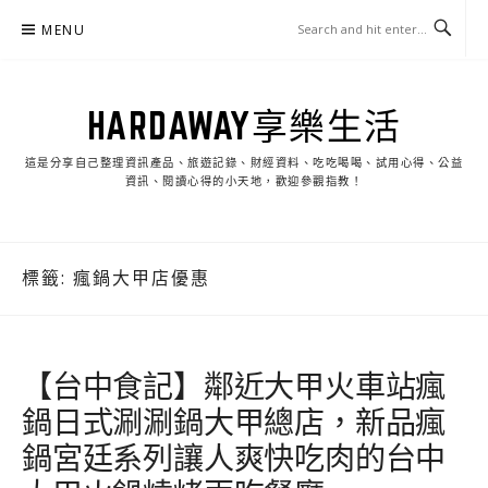
Skip
MENU
to
content
HARDAWAY享樂生活
這是分享自己整理資訊產品、旅遊記錄、財經資料、吃吃喝喝、試用心得、公益
資訊、閱讀心得的小天地，歡迎參觀指教！
標籤:
瘋鍋大甲店優惠
【台中食記】鄰近大甲火車站瘋
鍋日式涮涮鍋大甲總店，新品瘋
鍋宮廷系列讓人爽快吃肉的台中