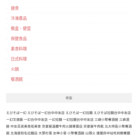
速食
冷凍產品
餐盒、便當
保健食品
素食料理
日式料理
火鍋
餐酒館
標籤
えびそば一幻
えびそば一幻台中中友店
えびそば一幻拉麵
えびそば拉麵台中中友店
一幻叉燒飯
一幻台中中友店
一幻拉麵
一幻拉麵台中中友店
三峽小聚餐酒館
三峽酒
館
中友百貨美食街美食
京宴屋溫體牛肉火鍋專賣店
京宴屋牛肉乾
北大特區小聚餐酒
館
北海道知名拉麵店
大葉杉藻
女神小雪
小聚餐酒館
山頭火
捷運府中站吃到飽餐廳