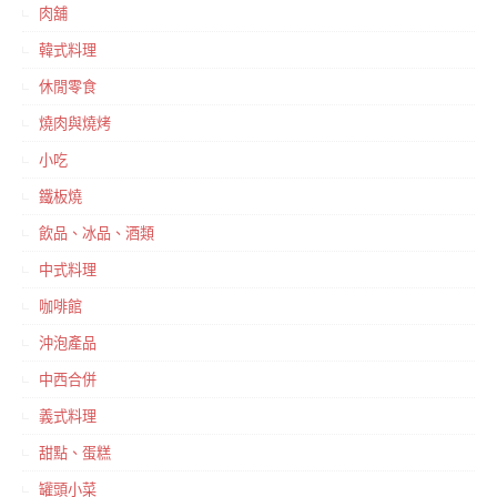
肉舖
韓式料理
休閒零食
燒肉與燒烤
小吃
鐵板燒
飲品、冰品、酒類
中式料理
咖啡館
沖泡產品
中西合併
義式料理
甜點、蛋糕
罐頭小菜