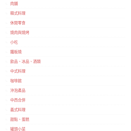
肉舖
韓式料理
休閒零食
燒肉與燒烤
小吃
鐵板燒
飲品、冰品、酒類
中式料理
咖啡館
沖泡產品
中西合併
義式料理
甜點、蛋糕
罐頭小菜