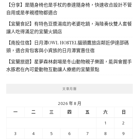
【分享】是隨身椅也是手杖的泰達隨身椅，快速收合設計不管
自用或是孝親禮物都適合
【宜蘭食記】有特色豆漿湯底的老婆吃鍋，海陸奏伙雙人套餐
讓人吃得滿足的宜蘭火鍋店
【南投住宿】日月潭OWL HOSTEL貓頭鷹旅店鄰近伊達邵碼
頭，適合背包客與小資族的日月潭實惠住宿
【宜蘭旅遊】星夢森林劇場是冬山動物親子樂園，能與會握手
水豚君在內可愛動物互動讓人療癒的宜蘭景點
文章月曆
2026 年 8 月
一
二
三
四
五
六
日
1
2
3
4
5
6
7
8
9