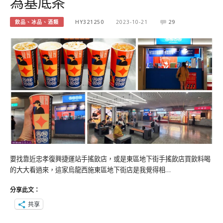
為基底茶
飲品、冰品、酒類
HY321250
2023-10-21
29
要找靠近忠孝復興捷運站手搖飲店，或是東區地下街手搖飲店買飲料喝
的大大看過來，這家烏龍西施東區地下街店是我覺得相…
分享此文：
共享