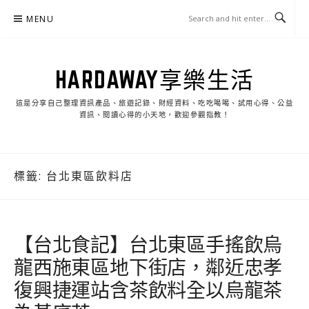
Skip
MENU
to
content
HARDAWAY享樂生活
這是分享自己整理資訊產品、旅遊記錄、財經資料、吃吃喝喝、試用心得、公益
資訊、閱讀心得的小天地，歡迎參觀指教！
標籤:
台北東區飲料店
【台北食記】台北東區手搖飲烏
龍西施東區地下街店，鄰近忠孝
復興捷運站含茶飲料全以烏龍茶