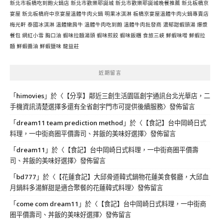
新北市板橋吃到飽火鍋店
新北市歡樂耶誕城
新北市歡樂耶誕城晚餐推薦
新北板橋京
宴屋
新北板橋府中京宴屋溫體牛肉火鍋
明果冰淇淋
板橋京宴屋溫體牛肉火鍋專賣店
梅光軒
泰國冰淇淋
溫體嫩肩牛
溫體牛肉吃到飽
溫體牛肉批發商
濃郁甜蝦頭湯
爆漿
餐包
網紅小雪
胸口油
蝦味拉麵湯頭
蝦味煎餃
蝦味飯糰
食旅三峽
鮮蝦味噌
鮮蝦拉
麵
鮮蝦醬油
鮮蝦鹽味
龍益莊
近期留言
「
himovies
」於〈
【分享】鄰近三創生活園區創宇通訊台北光華店，二
手機資訊清楚選擇多還有全省創宇門市可提供後續服務
〉發佈留言
「
dream11 team prediction method
」於〈
【食記】台中岡崎日式
料理，一中街商圈平價壽司、丼飯的美味好選擇
〉發佈留言
「
dream11
」於〈
【食記】台中岡崎日式料理，一中街商圈平價壽
司、丼飯的美味好選擇
〉發佈留言
「
bd777
」於〈
【花蓮食記】大邱骨道韓式鍋物花蓮美食餐廳，大邱血
月鍋料多湯鮮甜是適合聚餐的花蓮韓式料理
〉發佈留言
「
come com dream11
」於〈
【食記】台中岡崎日式料理，一中街商
圈平價壽司、丼飯的美味好選擇
〉發佈留言