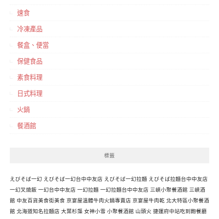
速食
冷凍產品
餐盒、便當
保健食品
素食料理
日式料理
火鍋
餐酒館
標籤
えびそば一幻
えびそば一幻台中中友店
えびそば一幻拉麵
えびそば拉麵台中中友店
一幻叉燒飯
一幻台中中友店
一幻拉麵
一幻拉麵台中中友店
三峽小聚餐酒館
三峽酒
館
中友百貨美食街美食
京宴屋溫體牛肉火鍋專賣店
京宴屋牛肉乾
北大特區小聚餐酒
館
北海道知名拉麵店
大葉杉藻
女神小雪
小聚餐酒館
山頭火
捷運府中站吃到飽餐廳