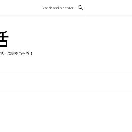
活
天地，歡迎參觀指教！