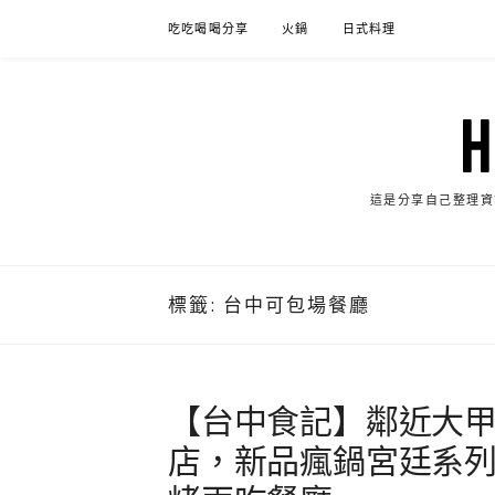
Skip
吃吃喝喝分享
火鍋
日式料理
to
content
這是分享自己整理資
標籤:
台中可包場餐廳
【台中食記】鄰近大
店，新品瘋鍋宮廷系