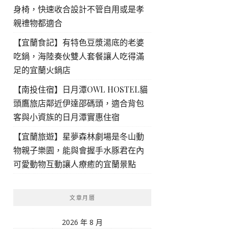
身椅，快速收合設計不管自用或是孝
親禮物都適合
【宜蘭食記】有特色豆漿湯底的老婆
吃鍋，海陸奏伙雙人套餐讓人吃得滿
足的宜蘭火鍋店
【南投住宿】日月潭OWL HOSTEL貓
頭鷹旅店鄰近伊達邵碼頭，適合背包
客與小資族的日月潭實惠住宿
【宜蘭旅遊】星夢森林劇場是冬山動
物親子樂園，能與會握手水豚君在內
可愛動物互動讓人療癒的宜蘭景點
文章月曆
2026 年 8 月