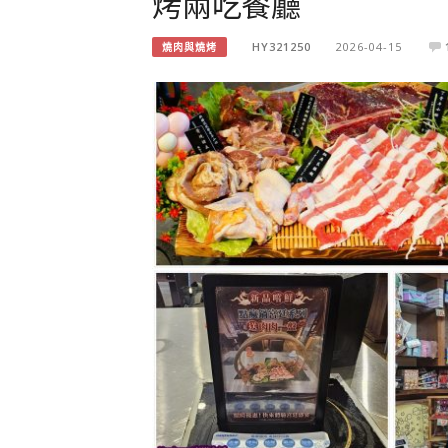
烤兩吃餐廳
HY321250
2026-04-15
燒肉與燒烤