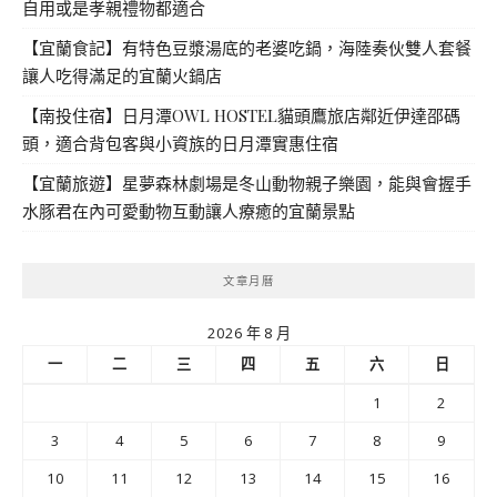
自用或是孝親禮物都適合
【宜蘭食記】有特色豆漿湯底的老婆吃鍋，海陸奏伙雙人套餐
讓人吃得滿足的宜蘭火鍋店
【南投住宿】日月潭OWL HOSTEL貓頭鷹旅店鄰近伊達邵碼
頭，適合背包客與小資族的日月潭實惠住宿
【宜蘭旅遊】星夢森林劇場是冬山動物親子樂園，能與會握手
水豚君在內可愛動物互動讓人療癒的宜蘭景點
文章月曆
2026 年 8 月
一
二
三
四
五
六
日
1
2
3
4
5
6
7
8
9
10
11
12
13
14
15
16