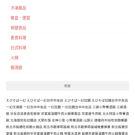
冷凍產品
餐盒、便當
保健食品
素食料理
日式料理
火鍋
餐酒館
標籤
えびそば一幻
えびそば一幻台中中友店
えびそば一幻拉麵
えびそば拉麵台中中友店
一幻叉燒飯
一幻台中中友店
一幻拉麵
一幻拉麵台中中友店
三峽小聚餐酒館
三峽酒
館
中友百貨美食街美食
京宴屋溫體牛肉火鍋專賣店
京宴屋牛肉乾
北大特區小聚餐酒
館
北海道知名拉麵店
大葉杉藻
女神小雪
小聚餐酒館
山頭火
捷運府中站吃到飽餐廳
新北市板橋吃到飽火鍋店
新北市歡樂耶誕城
新北市歡樂耶誕城晚餐推薦
新北板橋京
宴屋
新北板橋府中京宴屋溫體牛肉火鍋
明果冰淇淋
板橋京宴屋溫體牛肉火鍋專賣店