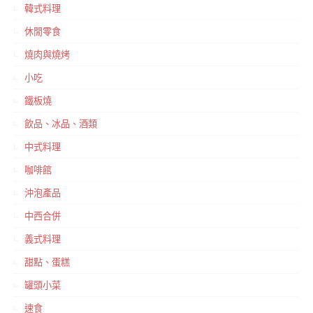
韓式料理
休閒零食
燒肉與燒烤
小吃
鐵板燒
飲品、冰品、酒類
中式料理
咖啡館
沖泡產品
中西合併
義式料理
甜點、蛋糕
罐頭小菜
速食