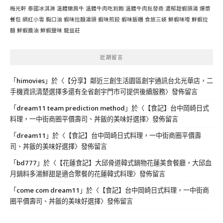
梅光軒
泰國冰淇淋
溫體嫩肩牛
溫體牛肉吃到飽
溫體牛肉批發商
濃郁甜蝦頭湯
爆漿
餐包
網紅小雪
胸口油
蝦味拉麵湯頭
蝦味煎餃
蝦味飯糰
食旅三峽
鮮蝦味噌
鮮蝦拉
麵
鮮蝦醬油
鮮蝦鹽味
龍益莊
近期留言
「
himovies
」於〈
【分享】鄰近三創生活園區創宇通訊台北光華店，二
手機資訊清楚選擇多還有全省創宇門市可提供後續服務
〉發佈留言
「
dream11 team prediction method
」於〈
【食記】台中岡崎日式
料理，一中街商圈平價壽司、丼飯的美味好選擇
〉發佈留言
「
dream11
」於〈
【食記】台中岡崎日式料理，一中街商圈平價壽
司、丼飯的美味好選擇
〉發佈留言
「
bd777
」於〈
【花蓮食記】大邱骨道韓式鍋物花蓮美食餐廳，大邱血
月鍋料多湯鮮甜是適合聚餐的花蓮韓式料理
〉發佈留言
「
come com dream11
」於〈
【食記】台中岡崎日式料理，一中街商
圈平價壽司、丼飯的美味好選擇
〉發佈留言