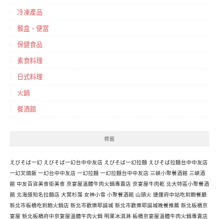
冷凍產品
餐盒、便當
保健食品
素食料理
日式料理
火鍋
餐酒館
標籤
えびそば一幻
えびそば一幻台中中友店
えびそば一幻拉麵
えびそば拉麵台中中友店
一幻叉燒飯
一幻台中中友店
一幻拉麵
一幻拉麵台中中友店
三峽小聚餐酒館
三峽酒
館
中友百貨美食街美食
京宴屋溫體牛肉火鍋專賣店
京宴屋牛肉乾
北大特區小聚餐酒
館
北海道知名拉麵店
大葉杉藻
女神小雪
小聚餐酒館
山頭火
捷運府中站吃到飽餐廳
新北市板橋吃到飽火鍋店
新北市歡樂耶誕城
新北市歡樂耶誕城晚餐推薦
新北板橋京
宴屋
新北板橋府中京宴屋溫體牛肉火鍋
明果冰淇淋
板橋京宴屋溫體牛肉火鍋專賣店