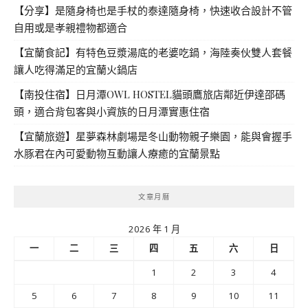
【分享】是隨身椅也是手杖的泰達隨身椅，快速收合設計不管
自用或是孝親禮物都適合
【宜蘭食記】有特色豆漿湯底的老婆吃鍋，海陸奏伙雙人套餐
讓人吃得滿足的宜蘭火鍋店
【南投住宿】日月潭OWL HOSTEL貓頭鷹旅店鄰近伊達邵碼
頭，適合背包客與小資族的日月潭實惠住宿
【宜蘭旅遊】星夢森林劇場是冬山動物親子樂園，能與會握手
水豚君在內可愛動物互動讓人療癒的宜蘭景點
文章月曆
2026 年 1 月
一
二
三
四
五
六
日
1
2
3
4
5
6
7
8
9
10
11