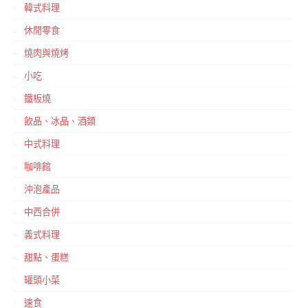
韓式料理
休閒零食
燒肉與燒烤
小吃
鐵板燒
飲品、冰品、酒類
中式料理
咖啡館
沖泡產品
中西合併
義式料理
甜點、蛋糕
罐頭小菜
速食