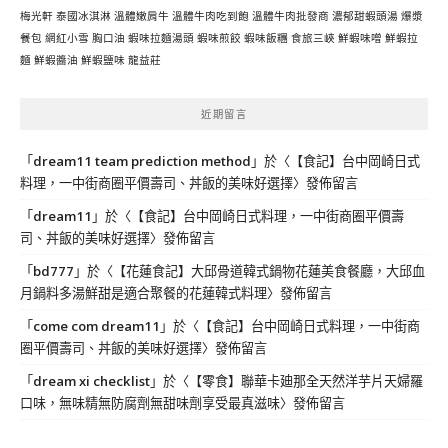
梅光軒
泰國冰淇淋
溫體嫩肩牛
溫體牛肉吃到飽
溫體牛肉批發商
濃郁甜蝦頭湯
爆漿
餐包
網紅小雪
胸口油
蝦味拉麵湯頭
蝦味煎餃
蝦味飯糰
食旅三峽
鮮蝦味噌
鮮蝦拉
麵
鮮蝦醬油
鮮蝦鹽味
龍益莊
近期留言
「
dream11 team prediction method
」於〈
【食記】台中岡崎日式
料理，一中街商圈平價壽司、丼飯的美味好選擇
〉發佈留言
「
dream11
」於〈
【食記】台中岡崎日式料理，一中街商圈平價壽
司、丼飯的美味好選擇
〉發佈留言
「
bd777
」於〈
【花蓮食記】大邱骨道韓式鍋物花蓮美食餐廳，大邱血
月鍋料多湯鮮甜是適合聚餐的花蓮韓式料理
〉發佈留言
「
come com dream11
」於〈
【食記】台中岡崎日式料理，一中街商
圈平價壽司、丼飯的美味好選擇
〉發佈留言
「
dream xi checklist
」於〈
【零食】聯華卡廸那全天然洋芋片天婦羅
口味，無味精無防腐劑無甜味劑享受最真滋味
〉發佈留言