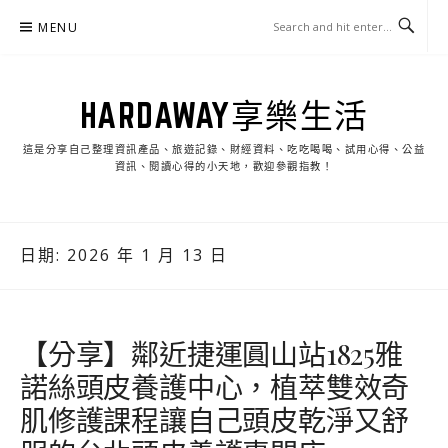
Skip
MENU
to
content
HARDAWAY享樂生活
這是分享自己整理資訊產品、旅遊記錄、財經資料、吃吃喝喝、試用心得、公益
資訊、閱讀心得的小天地，歡迎參觀指教！
日期:
2026 年 1 月 13 日
【分享】鄰近捷運圓山站1825雅
諾絲頭皮養護中心，植萃雙效奇
肌修護課程讓自己頭皮乾淨又舒