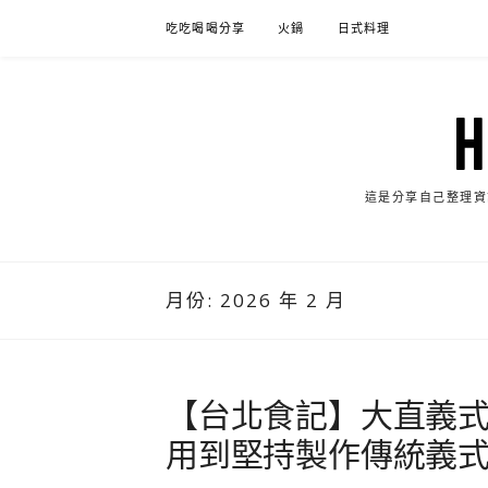
Skip
吃吃喝喝分享
火鍋
日式料理
to
content
這是分享自己整理資
月份:
2026 年 2 月
【台北食記】大直義
用到堅持製作傳統義