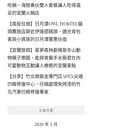
吃鍋，海陸奏伙雙人套餐讓人吃得滿
足的宜蘭火鍋店
【南投住宿】日月潭OWL HOSTEL貓
頭鷹旅店鄰近伊達邵碼頭，適合背包
客與小資族的日月潭實惠住宿
【宜蘭旅遊】星夢森林劇場是冬山動
物親子樂園，能與會握手水豚君在內
可愛動物互動讓人療癒的宜蘭景點
【分享】竹北微鈑金專門店APEX尖端
凹痕修復中心，仔細處理免烤漆的竹
北汽車凹痕修復專家
文章月曆
2026 年 2 月