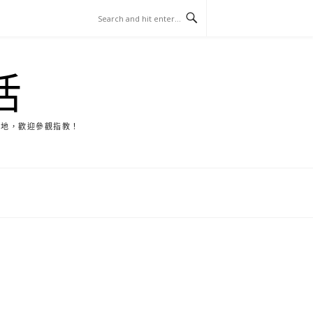
活
天地，歡迎參觀指教！