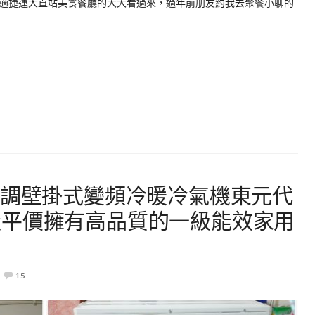
適捷運大直站美食餐廳的大大看過來，過年前朋友約我去聚餐小聊的
空調壁掛式變頻冷暖冷氣機東元代
造平價擁有高品質的一級能效家用
15