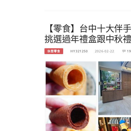
【零食】台中十大伴
挑選過年禮盒跟中秋
HY321250
2026-02-22
19
休閒零食