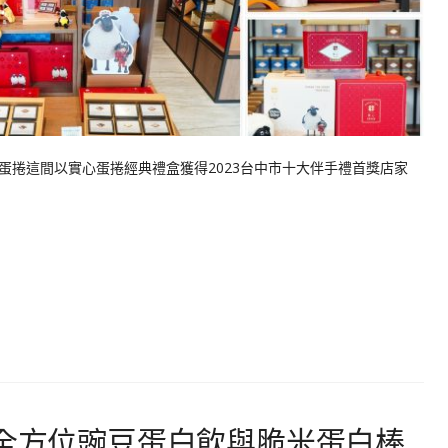
蛋捲這間以實心蛋捲經典禮盒獲得2023台中市十大伴手禮首獎店家
達全方位豌豆蛋白飲與脆米蛋白棒