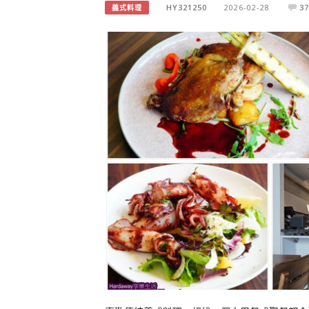
HY321250
2026-02-28
37
義式料理