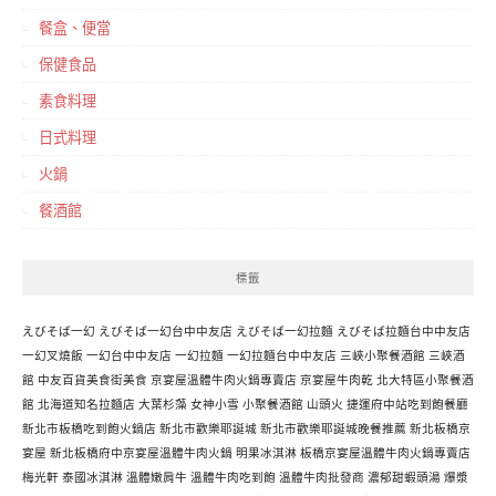
餐盒、便當
保健食品
素食料理
日式料理
火鍋
餐酒館
標籤
えびそば一幻
えびそば一幻台中中友店
えびそば一幻拉麵
えびそば拉麵台中中友店
一幻叉燒飯
一幻台中中友店
一幻拉麵
一幻拉麵台中中友店
三峽小聚餐酒館
三峽酒
館
中友百貨美食街美食
京宴屋溫體牛肉火鍋專賣店
京宴屋牛肉乾
北大特區小聚餐酒
館
北海道知名拉麵店
大葉杉藻
女神小雪
小聚餐酒館
山頭火
捷運府中站吃到飽餐廳
新北市板橋吃到飽火鍋店
新北市歡樂耶誕城
新北市歡樂耶誕城晚餐推薦
新北板橋京
宴屋
新北板橋府中京宴屋溫體牛肉火鍋
明果冰淇淋
板橋京宴屋溫體牛肉火鍋專賣店
梅光軒
泰國冰淇淋
溫體嫩肩牛
溫體牛肉吃到飽
溫體牛肉批發商
濃郁甜蝦頭湯
爆漿