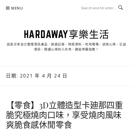
Skip
MENU
to
content
HARDAWAY享樂生活
這是分享自己整理資訊產品、旅遊記錄、財經資料、吃吃喝喝、試用心得、公益
資訊、閱讀心得的小天地，歡迎參觀指教！
日期:
2021 年 4 月 24 日
【零食】3D立體造型卡廸那四重
脆究極燒肉口味，享受燒肉風味
爽脆食感休閒零食