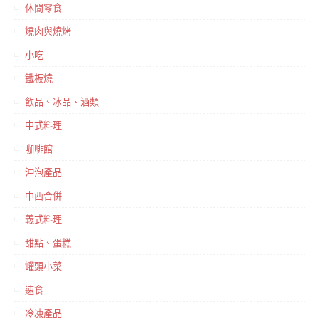
休閒零食
燒肉與燒烤
小吃
鐵板燒
飲品、冰品、酒類
中式料理
咖啡館
沖泡產品
中西合併
義式料理
甜點、蛋糕
罐頭小菜
速食
冷凍產品