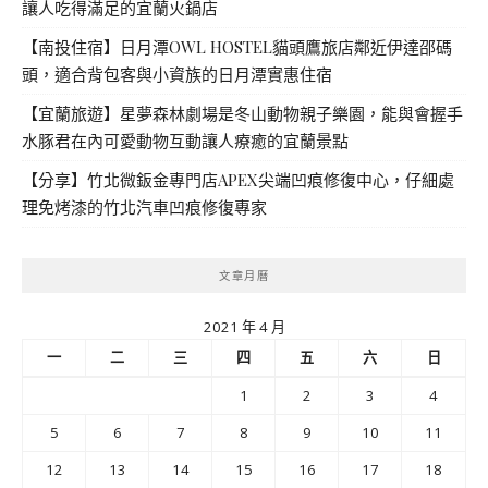
讓人吃得滿足的宜蘭火鍋店
【南投住宿】日月潭OWL HOSTEL貓頭鷹旅店鄰近伊達邵碼
頭，適合背包客與小資族的日月潭實惠住宿
【宜蘭旅遊】星夢森林劇場是冬山動物親子樂園，能與會握手
水豚君在內可愛動物互動讓人療癒的宜蘭景點
【分享】竹北微鈑金專門店APEX尖端凹痕修復中心，仔細處
理免烤漆的竹北汽車凹痕修復專家
文章月曆
2021 年 4 月
一
二
三
四
五
六
日
1
2
3
4
5
6
7
8
9
10
11
12
13
14
15
16
17
18