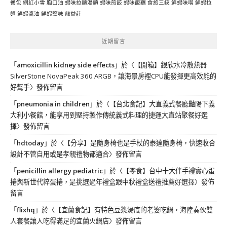
餐包
網紅小雪
胸口油
蝦味拉麵湯頭
蝦味煎餃
蝦味飯糰
食旅三峽
鮮蝦味噌
鮮蝦拉
麵
鮮蝦醬油
鮮蝦鹽味
龍益莊
近期留言
「
amoxicillin kidney side effects
」於〈
【開箱】銀欣水冷散熱器
SilverStone NovaPeak 360 ARGB，讓海景房裡CPU能發揮更高效能的
好幫手
〉發佈留言
「
pneumonia in children
」於〈
【台北食記】大直義式餐廳豔陽下義
大利小餐館，能享用到堅持製作傳統義式料理的捷運大直站聚餐好選
擇
〉發佈留言
「
hdtoday
」於〈
【分享】是隨身椅也是手杖的泰達隨身椅，快速收合
設計不管自用或是孝親禮物都適合
〉發佈留言
「
penicillin allergy pediatric
」於〈
【零食】台中十大伴手禮實心蛋
捲與新世代粹蛋捲，是挑選過年禮盒跟中秋禮盒送禮推薦好選擇
〉發佈
留言
「
flixhq
」於〈
【宜蘭食記】有特色豆漿湯底的老婆吃鍋，海陸奏伙雙
人套餐讓人吃得滿足的宜蘭火鍋店
〉發佈留言