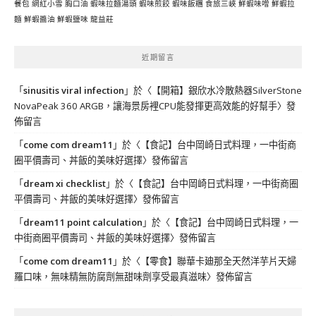
餐包
網紅小雪
胸口油
蝦味拉麵湯頭
蝦味煎餃
蝦味飯糰
食旅三峽
鮮蝦味噌
鮮蝦拉
麵
鮮蝦醬油
鮮蝦鹽味
龍益莊
近期留言
「
sinusitis viral infection
」於〈
【開箱】銀欣水冷散熱器SilverStone
NovaPeak 360 ARGB，讓海景房裡CPU能發揮更高效能的好幫手
〉發
佈留言
「
come com dream11
」於〈
【食記】台中岡崎日式料理，一中街商
圈平價壽司、丼飯的美味好選擇
〉發佈留言
「
dream xi checklist
」於〈
【食記】台中岡崎日式料理，一中街商圈
平價壽司、丼飯的美味好選擇
〉發佈留言
「
dream11 point calculation
」於〈
【食記】台中岡崎日式料理，一
中街商圈平價壽司、丼飯的美味好選擇
〉發佈留言
「
come com dream11
」於〈
【零食】聯華卡廸那全天然洋芋片天婦
羅口味，無味精無防腐劑無甜味劑享受最真滋味
〉發佈留言