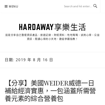
Skip
MENU
to
content
HARDAWAY享樂生活
這是分享自己整理資訊產品、旅遊記錄、財經資料、吃吃喝喝、試用心得、公益
資訊、閱讀心得的小天地，歡迎參觀指教！
日期:
2019 年 8 月 16 日
【分享】美國WEIDER威德一日
補給經濟實惠，一包涵蓋所需營
養元素的綜合營養包