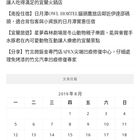
讓人吃得滿足的宜蘭火鍋店
【南投住宿】日月潭OWL HOSTEL貓頭鷹旅店鄰近伊達邵碼
頭，適合背包客與小資族的日月潭實惠住宿
【宜蘭旅遊】星夢森林劇場是冬山動物親子樂園，能與會握手
水豚君在內可愛動物互動讓人療癒的宜蘭景點
【分享】竹北微鈑金專門店APEX尖端凹痕修復中心，仔細處
理免烤漆的竹北汽車凹痕修復專家
文章月曆
2019 年 8 月
一
二
三
四
五
六
日
1
2
3
4
5
6
7
8
9
10
11
12
13
14
15
16
17
18