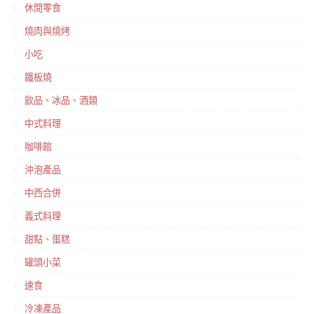
休閒零食
燒肉與燒烤
小吃
鐵板燒
飲品、冰品、酒類
中式料理
咖啡館
沖泡產品
中西合併
義式料理
甜點、蛋糕
罐頭小菜
速食
冷凍產品