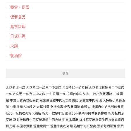
餐盒、便當
保健食品
素食料理
日式料理
火鍋
餐酒館
標籤
えびそば一幻
えびそば一幻台中中友店
えびそば一幻拉麵
えびそば拉麵台中中友店
一幻叉燒飯
一幻台中中友店
一幻拉麵
一幻拉麵台中中友店
三峽小聚餐酒館
三峽酒
館
中友百貨美食街美食
京宴屋溫體牛肉火鍋專賣店
京宴屋牛肉乾
北大特區小聚餐酒
館
北海道知名拉麵店
大葉杉藻
女神小雪
小聚餐酒館
山頭火
捷運府中站吃到飽餐廳
新北市板橋吃到飽火鍋店
新北市歡樂耶誕城
新北市歡樂耶誕城晚餐推薦
新北板橋京
宴屋
新北板橋府中京宴屋溫體牛肉火鍋
明果冰淇淋
板橋京宴屋溫體牛肉火鍋專賣店
梅光軒
泰國冰淇淋
溫體嫩肩牛
溫體牛肉吃到飽
溫體牛肉批發商
濃郁甜蝦頭湯
爆漿