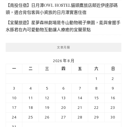
【南投住宿】日月潭OWL HOSTEL貓頭鷹旅店鄰近伊達邵碼
頭，適合背包客與小資族的日月潭實惠住宿
【宜蘭旅遊】星夢森林劇場是冬山動物親子樂園，能與會握手
水豚君在內可愛動物互動讓人療癒的宜蘭景點
文章月曆
2026 年 8 月
一
二
三
四
五
六
日
1
2
3
4
5
6
7
8
9
10
11
12
13
14
15
16
17
18
19
20
21
22
23
24
25
26
27
28
29
30
31