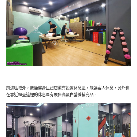
前述區域外，麋鹿健身巨蛋店還有設置休息區，能讓客人休息，另外也
在靠近櫃臺這裡的休息區有展售高蛋白營養補充品。