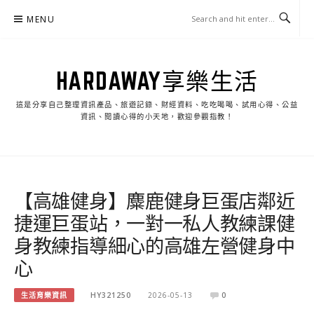
Skip
MENU
to
content
HARDAWAY享樂生活
這是分享自己整理資訊產品、旅遊記錄、財經資料、吃吃喝喝、試用心得、公益
資訊、閱讀心得的小天地，歡迎參觀指教！
【高雄健身】麋鹿健身巨蛋店鄰近
捷運巨蛋站，一對一私人教練課健
身教練指導細心的高雄左營健身中
心
生活育樂資訊
HY321250
2026-05-13
0