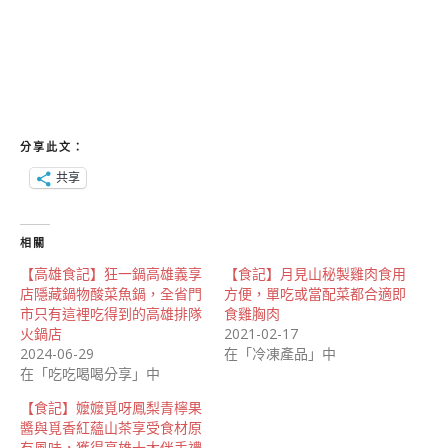
分享此文：
共享
相關
【高雄食記】狂一鍋高雄義享
【食記】月見山秘製雞肉食用
店隱藏鍋物酸菜魚鍋，全省門
方便，單吃或當配菜都合適即
市只有這裡吃得到的高雄排隊
食雞胸肉
火鍋店
2021-02-17
2024-06-29
在「冷凍產品」中
在「吃吃喝喝分享」中
【食記】嬤嬤覓呀鳳梨青檸果
醬與覓香紅蘊山茶享受食材原
有風味，獲得高雄十大伴手禮