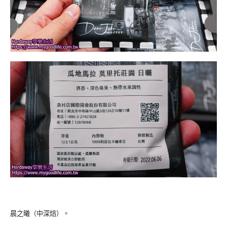
晨之曦（中深焙）。