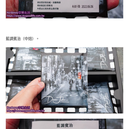
藍調賓治（中焙）。