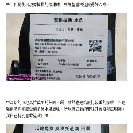
些，但稍後出現像檸檬的酸甜味，會讓整體味道變得好入喉。
中深焙的瓜地馬拉莫里托莊園日曬，雖然也是焙度比較重的咖啡，不過
喝到嘴裡能感受到多種水果風味，所以感受到的苦味其實沒那麼明顯，
我自己特別喜歡這款口味。