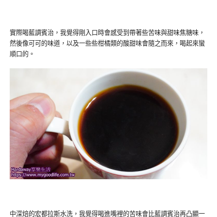
實際喝藍調賓治，我覺得剛入口時會感受到帶著些苦味與甜味焦糖味，
然後像可可的味道，以及一些些柑橘類的酸甜味會隨之而來，喝起來蠻
順口的。
中深焙的宏都拉斯水洗，我覺得喝進嘴裡的苦味會比藍調賓治再凸顯一