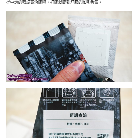
從中焙的藍調賓治開喝，打開就聞到舒服的咖啡香氣。