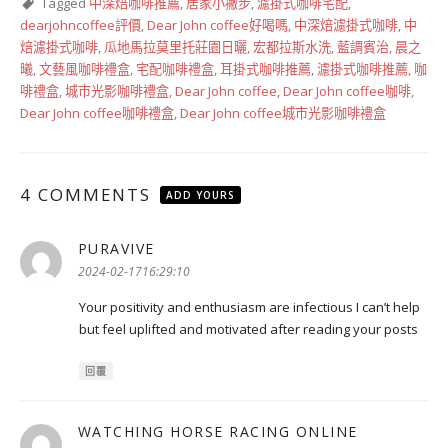
Tagged
中深焙咖啡推薦
,
居家小撇步
,
濾掛式咖啡宅配
,
dearjohncoffee評價
,
Dear John coffee好喝嗎
,
中深焙濾掛式咖啡
,
中
焙濾掛式咖啡
,
瓜地馬拉莫里托莊園日曬
,
宏都拉斯水洗
,
藍調賓治
,
晨之
曦
,
文藝風咖啡禮盒
,
宅配咖啡禮盒
,
耳掛式咖啡推薦
,
濾掛式咖啡推薦
,
咖
啡禮盒
,
城市光影咖啡禮盒
,
Dear John coffee
,
Dear John coffee咖啡
,
Dear John coffee咖啡禮盒
,
Dear John coffee城市光影咖啡禮盒
4 COMMENTS
ADD YOURS
PURAVIVE
表
示:
2024-02-1716:29:10
Your positivity and enthusiasm are infectious I can’t help
but feel uplifted and motivated after reading your posts
回覆
WATCHING HORSE RACING ONLINE
表