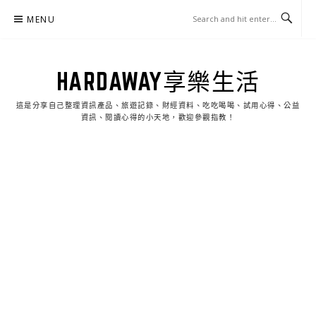
Skip
MENU
to
content
HARDAWAY享樂生活
這是分享自己整理資訊產品、旅遊記錄、財經資料、吃吃喝喝、試用心得、公益
資訊、閱讀心得的小天地，歡迎參觀指教！