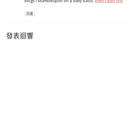
blogs I stumbleupon on a daily basis.
ewtn radio live
回覆
發表迴響