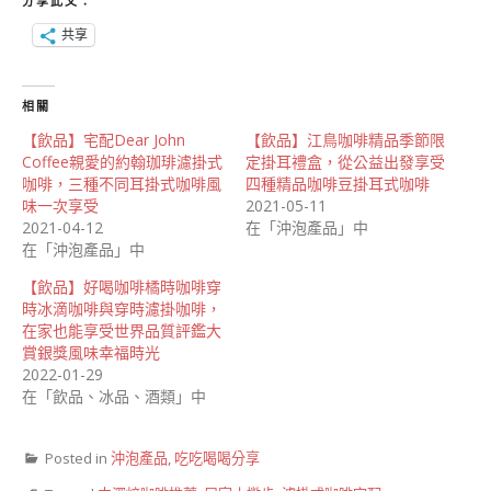
分享此文：
共享
相關
【飲品】宅配Dear John
【飲品】江鳥咖啡精品季節限
Coffee親愛的約翰珈琲濾掛式
定掛耳禮盒，從公益出發享受
咖啡，三種不同耳掛式咖啡風
四種精品咖啡豆掛耳式咖啡
味一次享受
2021-05-11
2021-04-12
在「沖泡產品」中
在「沖泡產品」中
【飲品】好喝咖啡橘時咖啡穿
時冰滴咖啡與穿時濾掛咖啡，
在家也能享受世界品質評鑑大
賞銀獎風味幸福時光
2022-01-29
在「飲品、冰品、酒類」中
Posted in
沖泡產品
,
吃吃喝喝分享