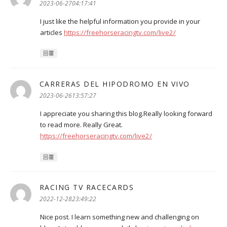
示:
2023-06-2704:17:41
I just like the helpful information you provide in your
articles
https://freehorseracingtv.com/live2/
回覆
CARRERAS DEL HIPODROMO EN VIVO
表
示:
2023-06-2613:57:27
I appreciate you sharing this blog.Really looking forward
to read more. Really Great.
https://freehorseracingtv.com/live2/
回覆
RACING TV RACECARDS
表
示:
2022-12-2823:49:22
Nice post. I learn something new and challenging on