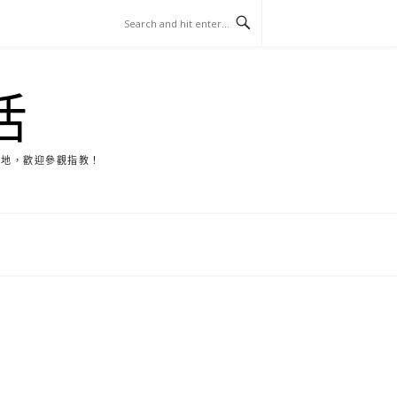
活
天地，歡迎參觀指教！