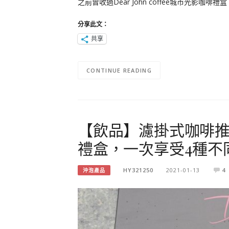
之前曾收過Dear John coffee城市光
分享此文：
共享
CONTINUE READING
【飲品】濾掛式咖啡推薦De
禮盒，一次享受4種不
HY321250
2021-01-13
4
沖泡產品