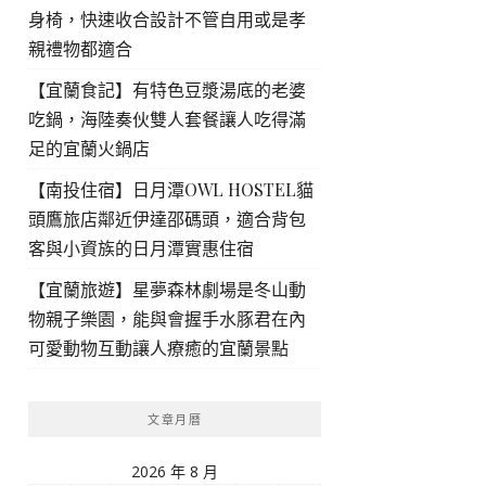
身椅，快速收合設計不管自用或是孝
親禮物都適合
【宜蘭食記】有特色豆漿湯底的老婆
吃鍋，海陸奏伙雙人套餐讓人吃得滿
足的宜蘭火鍋店
【南投住宿】日月潭OWL HOSTEL貓
頭鷹旅店鄰近伊達邵碼頭，適合背包
客與小資族的日月潭實惠住宿
【宜蘭旅遊】星夢森林劇場是冬山動
物親子樂園，能與會握手水豚君在內
可愛動物互動讓人療癒的宜蘭景點
文章月曆
2026 年 8 月