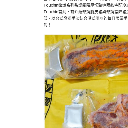
Touchin嗨爆系列柴燒霜降厚切豬這兩款宅配
Touchin官網，有介紹柴燒脆皮豬與柴燒霜降豬
傅，以台式烹調手法結合港式風味的每日限量手
呢！