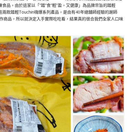
冷凍食品，由於這家以「”踏”食”輕”盈，又健康」為品牌宗旨的踏輕
這兩款踏輕Touchin嗨爆系列產品，是由有40年總舖師經驗的謝師
作商品，所以就決定入手實際吃吃看，結果真的很合我們全家人口味