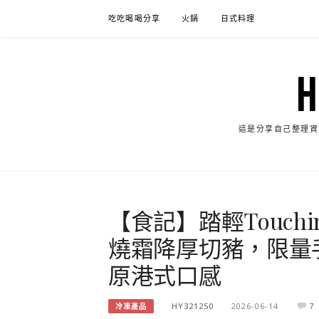
Skip
吃吃喝喝分享
火鍋
日式料理
to
content
這是分享自己整理資
【食記】踏輕Touc
燒霜降厚切豬，限量
原港式口感
HY321250
2026-06-14
7
冷凍產品