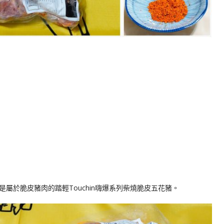
屬於脆皮豬肉的踏輕Touchin嗨爆系列柴燒脆皮五花豬。