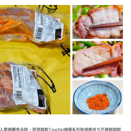
要網購食品時，發現踏輕Touchin嗨爆系列柴燒脆皮五花豬跟踏輕