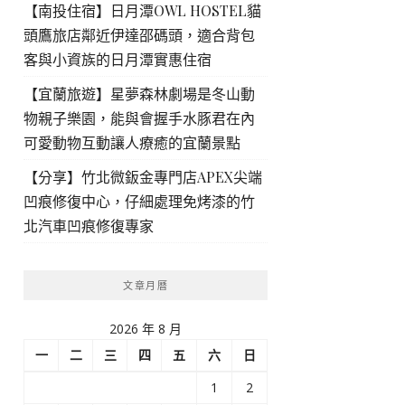
【南投住宿】日月潭OWL HOSTEL貓
頭鷹旅店鄰近伊達邵碼頭，適合背包
客與小資族的日月潭實惠住宿
【宜蘭旅遊】星夢森林劇場是冬山動
物親子樂園，能與會握手水豚君在內
可愛動物互動讓人療癒的宜蘭景點
【分享】竹北微鈑金專門店APEX尖端
凹痕修復中心，仔細處理免烤漆的竹
北汽車凹痕修復專家
文章月曆
2026 年 8 月
一
二
三
四
五
六
日
1
2