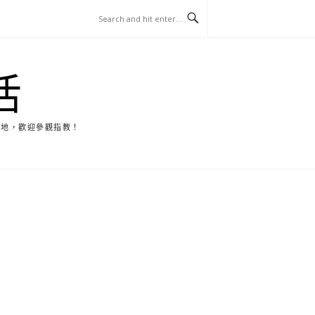
活
天地，歡迎參觀指教！