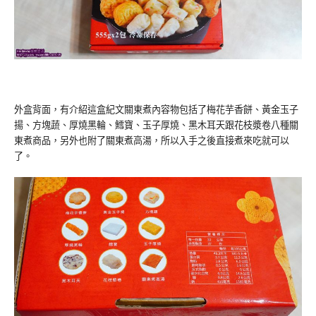
外盒背面，有介紹這盒紀文關東煮內容物包括了梅花芋香餅、黃金玉子
揚、方塊蔬、厚燒黑輪、鱈寶、玉子厚燒、黑木耳天跟花枝漿卷八種關
東煮商品，另外也附了關東煮高湯，所以入手之後直接煮來吃就可以
了。