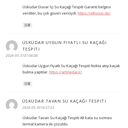
Üsküdar Duvar İçi Su Kaçağı Tespiti Garanti belgesi
verdiler, bu çok güven vericiydi.
https://elbvisio.de/
回覆
ÜSKÜDAR UYGUN FIYATLI SU KAÇAĞI
TESPITI
表
示:
2026-05-3107:06:08
Üsküdar Uygun Fiyatlı Su Kaçağı Tespiti Nokta atışı kaçak
bulma yaptılar.
https://artmedal.ir/
回覆
ÜSKÜDAR TAVAN SU KAÇAĞI TESPITI
表
示:
2026-05-3016:57:52
Üsküdar Tavan Su Kaçağı Tespiti Alt kata su sızması
termal kamera ile çözüldü.