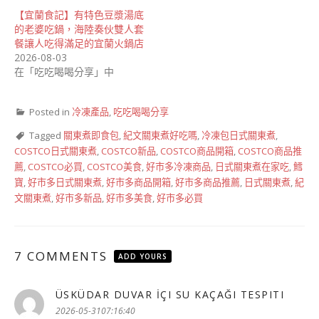
【宜蘭食記】有特色豆漿湯底
的老婆吃鍋，海陸奏伙雙人套
餐讓人吃得滿足的宜蘭火鍋店
2026-08-03
在「吃吃喝喝分享」中
Posted in
冷凍產品
,
吃吃喝喝分享
Tagged
關東煮即食包
,
紀文關東煮好吃嗎
,
冷凍包日式關東煮
,
COSTCO日式關東煮
,
COSTCO新品
,
COSTCO商品開箱
,
COSTCO商品推
薦
,
COSTCO必買
,
COSTCO美食
,
好市多冷凍商品
,
日式關東煮在家吃
,
鱈
寶
,
好市多日式關東煮
,
好市多商品開箱
,
好市多商品推薦
,
日式關東煮
,
紀
文關東煮
,
好市多新品
,
好市多美食
,
好市多必買
7 COMMENTS
ADD YOURS
ÜSKÜDAR DUVAR İÇI SU KAÇAĞI TESPITI
表
示:
2026-05-3107:16:40