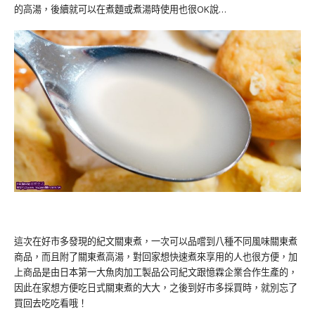
的高湯，後續就可以在煮麵或煮湯時使用也很OK說…
這次在好市多發現的紀文關東煮，一次可以品嚐到八種不同風味關東煮
商品，而且附了關東煮高湯，對回家想快速煮來享用的人也很方便，加
上商品是由日本第一大魚肉加工製品公司紀文跟憶霖企業合作生產的，
因此在家想方便吃日式關東煮的大大，之後到好市多採買時，就別忘了
買回去吃吃看哦！