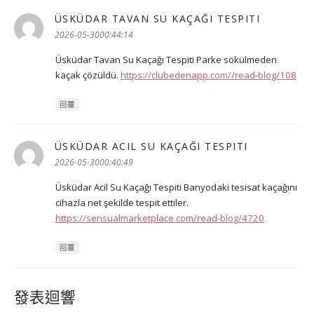
ÜSKÜDAR TAVAN SU KAÇAĞI TESPITI
表
示:
2026-05-3000:44:14
Üsküdar Tavan Su Kaçağı Tespiti Parke sökülmeden
kaçak çözüldü.
https://clubedenapp.com//read-blog/108
回覆
ÜSKÜDAR ACIL SU KAÇAĞI TESPITI
表
示:
2026-05-3000:40:49
Üsküdar Acil Su Kaçağı Tespiti Banyodaki tesisat kaçağını
cihazla net şekilde tespit ettiler.
https://sensualmarketplace.com/read-blog/4720
回覆
發表迴響