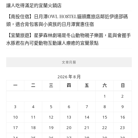
讓人吃得滿足的宜蘭火鍋店
【南投住宿】日月潭OWL HOSTEL貓頭鷹旅店鄰近伊達邵碼
頭，適合背包客與小資族的日月潭實惠住宿
【宜蘭旅遊】星夢森林劇場是冬山動物親子樂園，能與會握手
水豚君在內可愛動物互動讓人療癒的宜蘭景點
文章月曆
2026 年 8 月
一
二
三
四
五
六
日
1
2
3
4
5
6
7
8
9
10
11
12
13
14
15
16
17
18
19
20
21
22
23