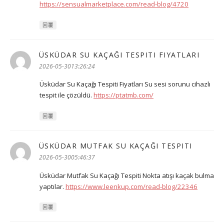
https://sensualmarketplace.com/read-blog/4720
回覆
ÜSKÜDAR SU KAÇAĞI TESPITI FIYATLARI
表
示:
2026-05-3013:26:24
Üsküdar Su Kaçağı Tespiti Fiyatları Su sesi sorunu cihazlı
tespit ile çözüldü.
https://ptatmb.com/
回覆
ÜSKÜDAR MUTFAK SU KAÇAĞI TESPITI
表
示:
2026-05-3005:46:37
Üsküdar Mutfak Su Kaçağı Tespiti Nokta atışı kaçak bulma
yaptılar.
https://www.leenkup.com/read-blog/22346
回覆