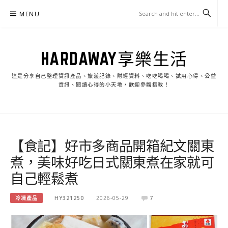
Skip
MENU
to
content
HARDAWAY享樂生活
這是分享自己整理資訊產品、旅遊記錄、財經資料、吃吃喝喝、試用心得、公益
資訊、閱讀心得的小天地，歡迎參觀指教！
【食記】好市多商品開箱紀文關東
煮，美味好吃日式關東煮在家就可
自己輕鬆煮
冷凍產品
HY321250
2026-05-29
7