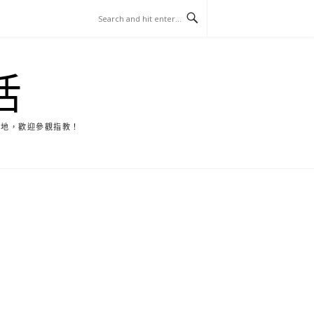
活
天地，歡迎參觀指教！