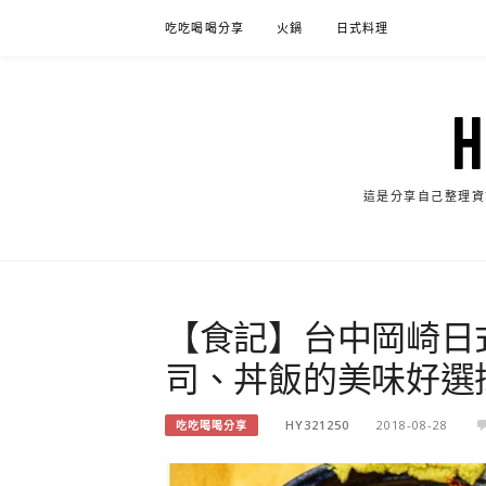
Skip
吃吃喝喝分享
火鍋
日式料理
to
content
這是分享自己整理資
【食記】台中岡崎日
司、丼飯的美味好選
HY321250
2018-08-28
吃吃喝喝分享