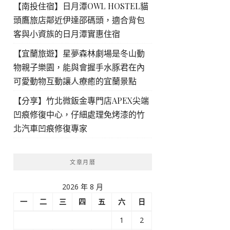
【南投住宿】日月潭OWL HOSTEL貓
頭鷹旅店鄰近伊達邵碼頭，適合背包
客與小資族的日月潭實惠住宿
【宜蘭旅遊】星夢森林劇場是冬山動
物親子樂園，能與會握手水豚君在內
可愛動物互動讓人療癒的宜蘭景點
【分享】竹北微鈑金專門店APEX尖端
凹痕修復中心，仔細處理免烤漆的竹
北汽車凹痕修復專家
文章月曆
2026 年 8 月
一
二
三
四
五
六
日
1
2