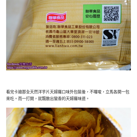
看完卡廸那全天然洋芋片天婦羅口味外包裝後，不囉唆，立馬各開一包
來吃。而一打開，就飄散出蠻香的天婦羅味道。