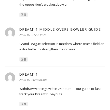
the opposition’s weakest bowler.
回覆
DREAM11 MIDDLE OVERS BOWLER GUIDE
表
示:
2026-07-2723:38:21
Grand League selection in matches where teams field an
extra batter to strengthen their chase.
回覆
DREAM11
表
示:
2026-07-2606:44:08
Withdraw winnings within 24 hours — our guide to fast-
track your Dream11 payouts.
回覆