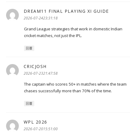
DREAM11 FINAL PLAYING XI GUIDE
表
示:
2026-07-2423:31:18
Grand League strategies that work in domestic Indian
cricket matches, not just the IPL.
回覆
CRICJOSH
表
示:
2026-07-2321:47:58
The captain who scores 50+ in matches where the team
chases successfully more than 70% of the time.
回覆
WPL 2026
表
示:
2026-07-2015:51:00