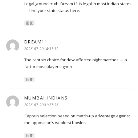
Legal ground truth: Dream11 is legal in most Indian states
— find your state status here.
回覆
DREAM11
表
示:
2026-07-2014:31:13
The captain choice for dew-affected night matches — a
factor most players ignore.
回覆
MUMBAI INDIANS
表
示:
2026-07-2001:27:36
Captain selection based on match-up advantage against
the opposition’s weakest bowler.
回覆