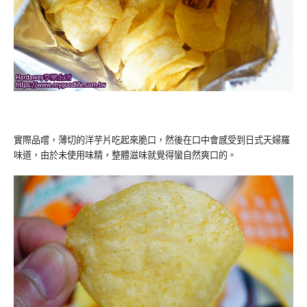
實際品嚐，薄切的洋芋片吃起來脆口，然後在口中會感受到日式天婦羅
味道，由於未使用味精，整體滋味就覺得蠻自然爽口的。