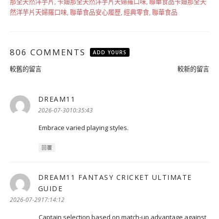
那全天然洋芋片
,
卡廸那全天然洋芋片天婦羅口味
,
聯華食品卡廸那全天
然洋芋片天婦羅口味
,
聯華食品安心履歷
,
經典零食
,
聯華食品
806 COMMENTS
ADD YOURS
留
較舊的留言
較新的留言
言
導
DREAM11
表
覽
示:
2026-07-3010:35:43
Embrace varied playing styles.
回覆
DREAM11 FANTASY CRICKET ULTIMATE
GUIDE
表
示:
2026-07-2917:14:12
Captain selection based on match-up advantage against