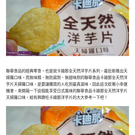
聯華食品的經典零食，也是就卡廸那全天然洋芋片系列，最近新推出天
婦羅口味。而無味精、無防腐劑、無甜味劑的聯華食品卡廸那全天然洋
芋片天婦羅口味，是要讓購買的人吃到最真滋味，因此這次趁著小幸運
機會，來開箱一下這個能享受日式風味的聯華食品卡廸那全天然洋芋片
天婦羅口味，給有興趣吃卡廸那洋芋片的大大參考一下吧！