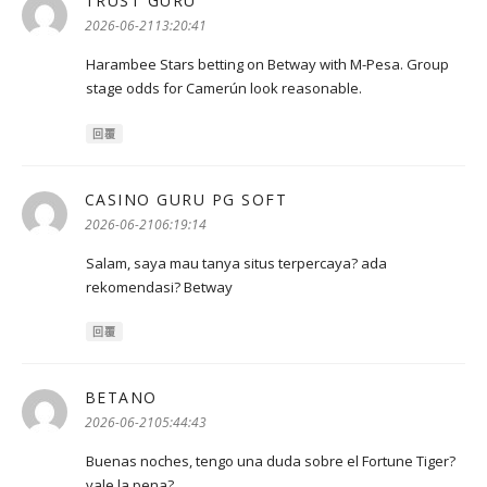
TRUST GURU
表
示:
2026-06-2113:20:41
Harambee Stars betting on Betway with M-Pesa. Group
stage odds for Camerún look reasonable.
回覆
CASINO GURU PG SOFT
表
示:
2026-06-2106:19:14
Salam, saya mau tanya situs terpercaya? ada
rekomendasi? Betway
回覆
BETANO
表
示:
2026-06-2105:44:43
Buenas noches, tengo una duda sobre el Fortune Tiger?
vale la pena?