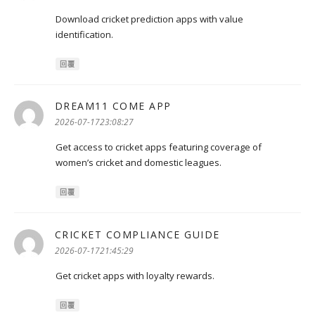
Download cricket prediction apps with value
identification.
回覆
DREAM11 COME APP
表
示:
2026-07-1723:08:27
Get access to cricket apps featuring coverage of
women’s cricket and domestic leagues.
回覆
CRICKET COMPLIANCE GUIDE
表
示:
2026-07-1721:45:29
Get cricket apps with loyalty rewards.
回覆