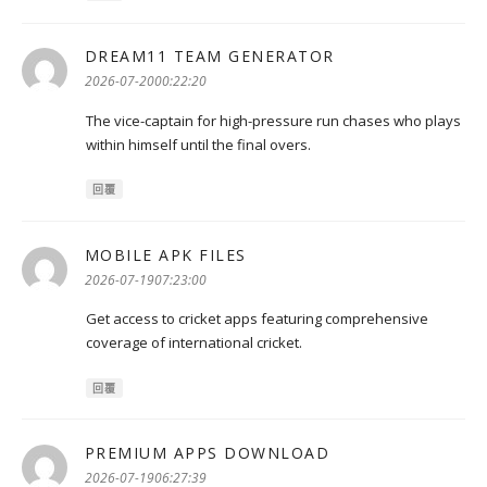
DREAM11 TEAM GENERATOR
表
示:
2026-07-2000:22:20
The vice-captain for high-pressure run chases who plays
within himself until the final overs.
回覆
MOBILE APK FILES
表
示:
2026-07-1907:23:00
Get access to cricket apps featuring comprehensive
coverage of international cricket.
回覆
PREMIUM APPS DOWNLOAD
表
示:
2026-07-1906:27:39