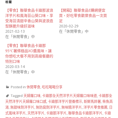
相關
【零食】聯華食品卡廸那波浪
【開箱】聯華食品E購網便宜
洋芋片和風海苔山葵口味，享
買，好吃零食歡樂食品一次買
受海苔清甜辛香山葵與波浪造
足
型酥脆升級好滋味
2020-02-29
2021-02-13
在「休閒零食」中
在「休閒零食」中
【零食】聯華食品卡廸那
95℃薯條極品XO醬風味，讓
你想吃大餐不用到高級餐廳的
特別口味
2020-03-14
在「休閒零食」中
Posted in
休閒零食
,
吃吃喝喝分享
Tagged
天婦羅口味
,
卡廸那全天然洋芋片天婦羅口味味道
,
卡廸那全
天然洋芋片天婦羅口味口感
,
卡廸那洋芋片營養標示
,
新鮮馬鈴薯
,
柴魚高
湯
,
無甜味劑洋芋片
,
無防腐劑洋芋片
,
無味精洋芋片
,
洋芋片零食推薦
,
日
式風味洋芋片
,
天然洋芋片
,
卡廸那洋芋片
,
聯華食品卡廸那洋芋片
,
卡廸