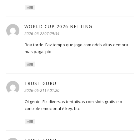
回覆
WORLD CUP 2026 BETTING
表
示:
2026-06-2207:29:34
Boa tarde. Faz tempo que jogo com odds altas demora
mas paga. pix
回覆
TRUST GURU
表
示:
2026-06-2114:01:20
Oi gente. Fiz diversas tentativas com slots gratis e o
controle emocional é key. btc
回覆