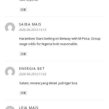
回覆
SAIBA MAIS
表
示:
2026-06-2013:15:13
Harambee Stars betting on Betway with M-Pesa. Group
stage odds for Nigeria look reasonable.
回覆
ENERGIA BET
表
示:
2026-06-2012:11:22
Salam, review yang detail. judi tiger bca
回覆
LEIA MAIS
表