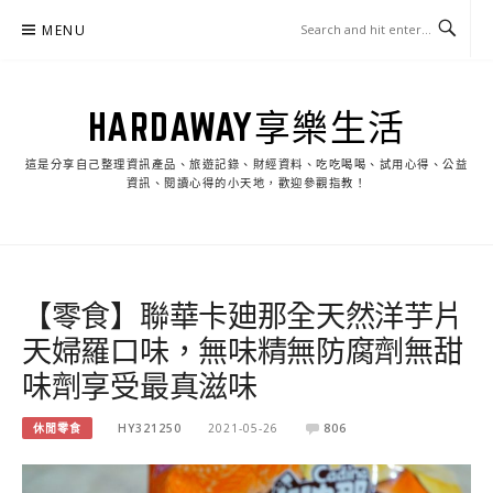
Skip
MENU
to
content
HARDAWAY享樂生活
這是分享自己整理資訊產品、旅遊記錄、財經資料、吃吃喝喝、試用心得、公益
資訊、閱讀心得的小天地，歡迎參觀指教！
【零食】聯華卡廸那全天然洋芋片
天婦羅口味，無味精無防腐劑無甜
味劑享受最真滋味
休閒零食
HY321250
2021-05-26
806