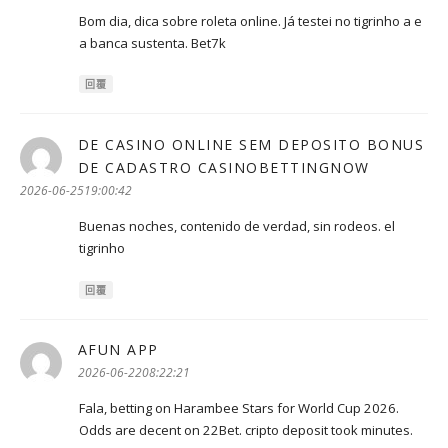
Bom dia, dica sobre roleta online. Já testei no tigrinho a e
a banca sustenta. Bet7k
回覆
DE CASINO ONLINE SEM DEPOSITO BONUS
DE CADASTRO CASINOBETTINGNOW
表
示:
2026-06-2519:00:42
Buenas noches, contenido de verdad, sin rodeos. el
tigrinho
回覆
AFUN APP
表
示:
2026-06-2208:22:21
Fala, betting on Harambee Stars for World Cup 2026.
Odds are decent on 22Bet. cripto deposit took minutes.