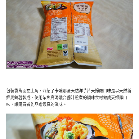
包裝袋背面左上角，介紹了卡廸那全天然洋芋片天婦羅口味是以天然新
鮮馬鈴薯製成，使用柴魚高湯融合醬汁熬煮的調味食材做成天婦羅口
味，讓購買者能品嚐最真的滋味。