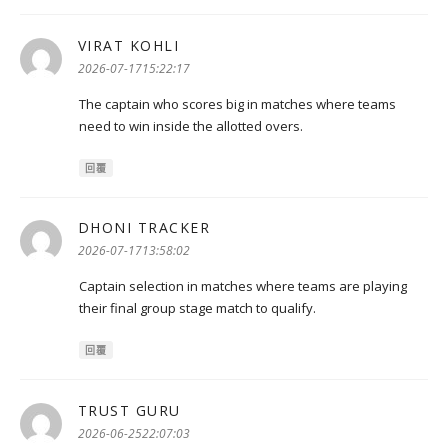
VIRAT KOHLI
表
示:
2026-07-1715:22:17
The captain who scores big in matches where teams
need to win inside the allotted overs.
回覆
DHONI TRACKER
表
示:
2026-07-1713:58:02
Captain selection in matches where teams are playing
their final group stage match to qualify.
回覆
TRUST GURU
表
示:
2026-06-2522:07:03