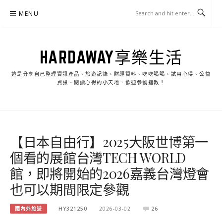
Skip
MENU
to
content
HARDAWAY享樂生活
這是分享自己整理資訊產品、旅遊記錄、財經資料、吃吃喝喝、試用心得、公益
資訊、閱讀心得的小天地，歡迎參觀指教！
【日本自由行】2025大阪世博第一
個看的展館台灣TECH WORLD
館，即將開始的2026嘉義台灣燈會
也可以期間限定參觀
國內外旅遊
HY321250
2026-03-02
26