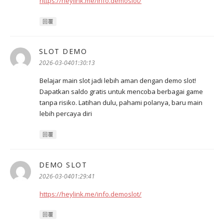
https://heylink.me/info.demoslot/
回覆
SLOT DEMO
表
示:
2026-03-0401:30:13
Belajar main slot jadi lebih aman dengan demo slot!
Dapatkan saldo gratis untuk mencoba berbagai game
tanpa risiko. Latihan dulu, pahami polanya, baru main
lebih percaya diri
回覆
DEMO SLOT
表
示:
2026-03-0401:29:41
https://heylink.me/info.demoslot/
回覆