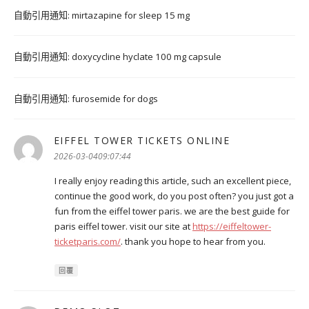
自動引用通知:
mirtazapine for sleep 15 mg
自動引用通知:
doxycycline hyclate 100 mg capsule
自動引用通知:
furosemide for dogs
EIFFEL TOWER TICKETS ONLINE
表
示:
2026-03-0409:07:44
I really enjoy reading this article, such an excellent piece,
continue the good work, do you post often? you just got a
fun from the eiffel tower paris. we are the best guide for
paris eiffel tower. visit our site at
https://eiffeltower-
ticketparis.com/
. thank you hope to hear from you.
回覆