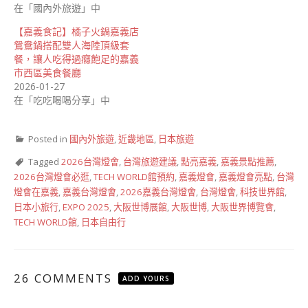
在「國內外旅遊」中
【嘉義食記】橘子火鍋嘉義店
鴛鴦鍋搭配雙人海陸頂級套
餐，讓人吃得過癮飽足的嘉義
市西區美食餐廳
2026-01-27
在「吃吃喝喝分享」中
Posted in
國內外旅遊
,
近畿地區
,
日本旅遊
Tagged
2026台灣燈會
,
台灣旅遊建議
,
點亮嘉義
,
嘉義景點推薦
,
2026台灣燈會必逛
,
TECH WORLD館預約
,
嘉義燈會
,
嘉義燈會亮點
,
台灣
燈會在嘉義
,
嘉義台灣燈會
,
2026嘉義台灣燈會
,
台灣燈會
,
科技世界館
,
日本小旅行
,
EXPO 2025
,
大阪世博展館
,
大阪世博
,
大阪世界博覽會
,
TECH WORLD館
,
日本自由行
26 COMMENTS
ADD YOURS