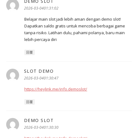
DEMO SLOT
表
示:
2026-03-0401:31:02
Belajar main slot jadi lebih aman dengan demo slot!
Dapatkan saldo gratis untuk mencoba berbagai game
tanpa risiko. Latihan dulu, pahami polanya, baru main
lebih percaya diri
回覆
SLOT DEMO
表
示:
2026-03-0401:30:47
https://heylink.me/info.demoslot/
回覆
DEMO SLOT
表
示:
2026-03-0401:30:30