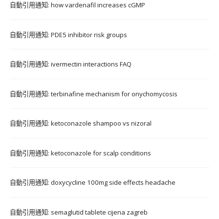
自動引用通知:
how vardenafil increases cGMP
自動引用通知:
PDE5 inhibitor risk groups
自動引用通知:
ivermectin interactions FAQ
自動引用通知:
terbinafine mechanism for onychomycosis
自動引用通知:
ketoconazole shampoo vs nizoral
自動引用通知:
ketoconazole for scalp conditions
自動引用通知:
doxycycline 100mg side effects headache
自動引用通知:
semaglutid tablete cijena zagreb