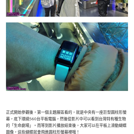
正式開始參觀後，第一個主題展區看的，就是中央有一座巨型圓柱形螢
幕，底下環繞560台平板電腦，然後從影片中可以看到台灣特有種生物
的「生命劇場」。而等到影片播放結束後，大家可以在平板上滑動蝴蝶
圖像，這些蝴蝶就會飛進圓柱形螢幕裡哦！