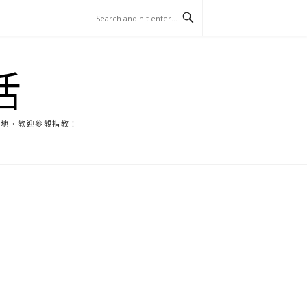
活
天地，歡迎參觀指教！