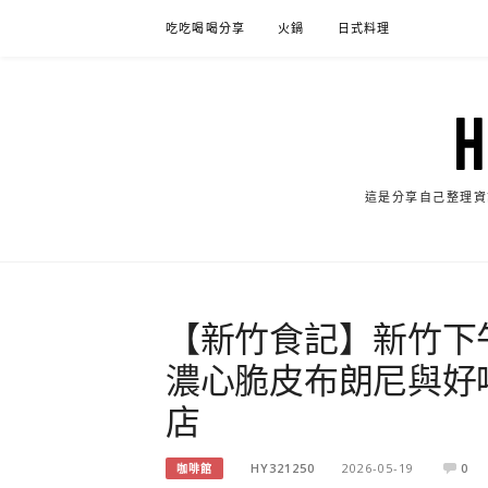
Skip
吃吃喝喝分享
火鍋
日式料理
to
content
這是分享自己整理資
【新竹食記】新竹下
濃心脆皮布朗尼與好
店
HY321250
2026-05-19
0
咖啡館