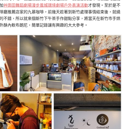
加
艸雨田舞蹈劇場漫步風城環境劇場戶外表演活動
才發現。至於是不
啡廳推薦店家的九慕咖啡，前幾天趁著到新竹處理事情結束後，就繞
的不錯，所以就來個新竹下午茶手作甜點分享，將當天在新竹市手烘
外酥內軟布朗尼，簡單記錄讓有興趣的大大參考。