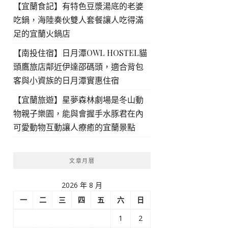
【宜蘭食記】有特色豆漿湯底的老婆
吃鍋，海陸奏伙雙人套餐讓人吃得滿
足的宜蘭火鍋店
【南投住宿】日月潭OWL HOSTEL貓
頭鷹旅店鄰近伊達邵碼頭，適合背包
客與小資族的日月潭實惠住宿
【宜蘭旅遊】星夢森林劇場是冬山動
物親子樂園，能與會握手水豚君在內
可愛動物互動讓人療癒的宜蘭景點
文章月曆
2026 年 8 月
一
二
三
四
五
六
日
1
2