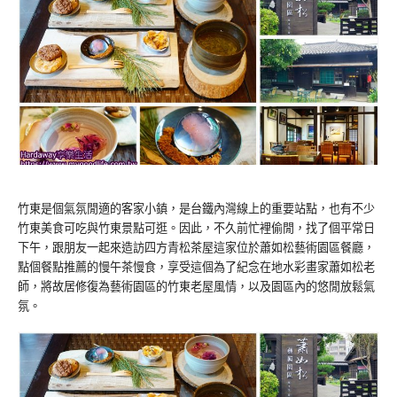
竹東是個氣氛閒適的客家小鎮，是台鐵內灣線上的重要站點，也有不少
竹東美食可吃與竹東景點可逛。因此，不久前忙裡偷閒，找了個平常日
下午，跟朋友一起來造訪四方青松茶屋這家位於蕭如松藝術園區餐廳，
點個餐點推薦的慢午茶慢食，享受這個為了紀念在地水彩畫家蕭如松老
師，將故居修復為藝術園區的竹東老屋風情，以及園區內的悠閒放鬆氣
氛。