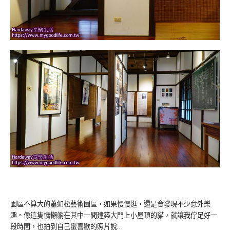
園區不算大的蕭如松藝術園區，如果慢慢逛，還是會發現不少意外樂
趣。像這隻慵懶躺在其中一間建築大門上小屋頂的貓，就讓我佇足好一
段時間，也拍到自己蠻喜歡的照片說…