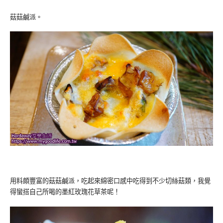
菇菇鹹派。
用料頗豐富的菇菇鹹派，吃起來綿密口感中吃得到不少切絲菇類，我覺
得蠻搭自己所喝的墨紅玫瑰花草茶呢！