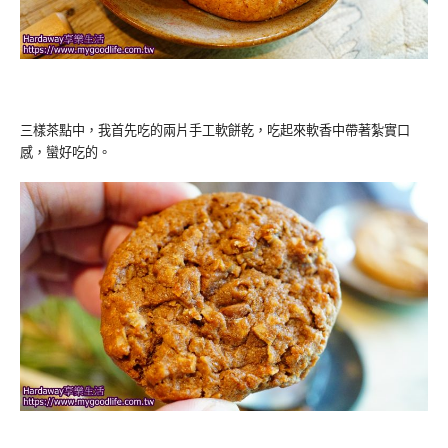
三樣茶點中，我首先吃的兩片手工軟餅乾，吃起來軟香中帶著紮實口
感，蠻好吃的。