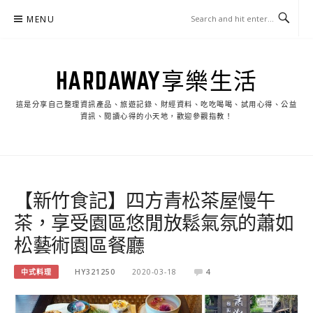
Skip
MENU
to
content
HARDAWAY享樂生活
這是分享自己整理資訊產品、旅遊記錄、財經資料、吃吃喝喝、試用心得、公益
資訊、閱讀心得的小天地，歡迎參觀指教！
【新竹食記】四方青松茶屋慢午
茶，享受園區悠閒放鬆氣氛的蕭如
松藝術園區餐廳
中式料理
HY321250
2020-03-18
4