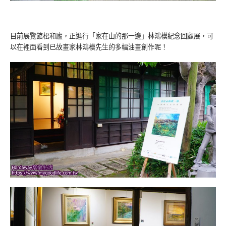
目前展覽館松和廬，正進行「家在山的那一邊」林鴻模紀念回顧展，可
以在裡面看到已故畫家林鴻模先生的多幅油畫創作呢！