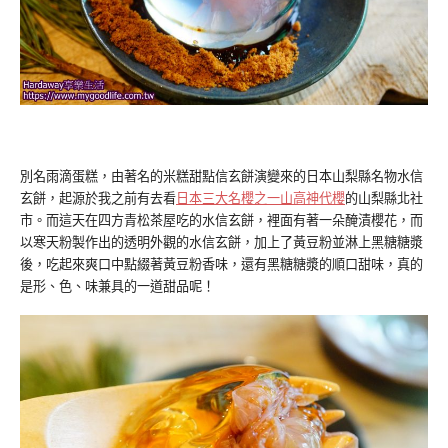
別名雨滴蛋糕，由著名的米糕甜點信玄餅演變來的日本山梨縣名物水信
玄餅，起源於我之前有去看
日本三大名櫻之一山高神代櫻
的山梨縣北社
市。而這天在四方青松茶屋吃的水信玄餅，裡面有著一朵醃漬櫻花，而
以寒天粉製作出的透明外觀的水信玄餅，加上了黃豆粉並淋上黑糖糖漿
後，吃起來爽口中點綴著黃豆粉香味，還有黑糖糖漿的順口甜味，真的
是形、色、味兼具的一道甜品呢！