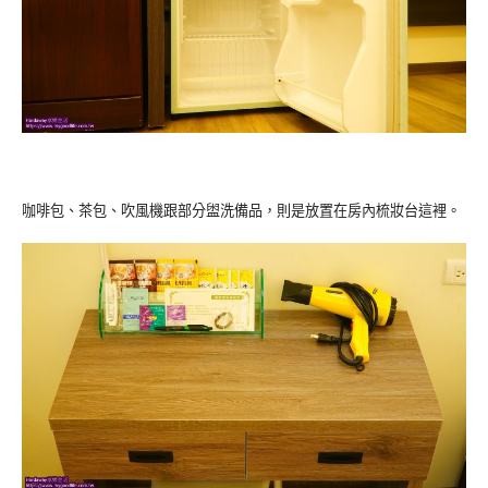
咖啡包、茶包、吹風機跟部分盥洗備品，則是放置在房內梳妝台這裡。