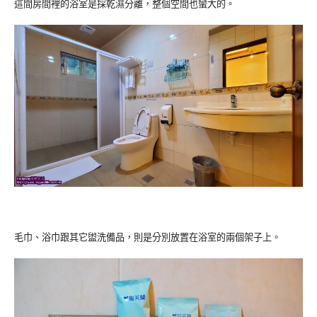
這間房間裡的浴室是採乾濕分離，整個空間也蠻大的。
毛巾、浴巾跟其它盥洗備品，則是分別放置在浴室的兩個架子上。