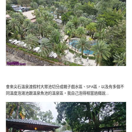
會來尖石溫泉渡假村大眾池切分成親子戲水區、SPA區，以及有多個不
同溫度泡湯池跟溫泉魚池的溫泉區，我自己泡得相當過癮說…