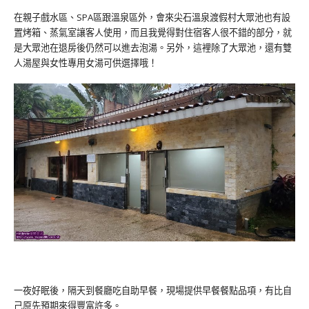
在親子戲水區、SPA區跟溫泉區外，會來尖石溫泉渡假村大眾池也有設
置烤箱、蒸氣室讓客人使用，而且我覺得對住宿客人很不錯的部分，就
是大眾池在退房後仍然可以進去泡湯。另外，這裡除了大眾池，還有雙
人湯屋與女性專用女湯可供選擇哦！
一夜好眠後，隔天到餐廳吃自助早餐，現場提供早餐餐點品項，有比自
己原先預期來得豐富許多。