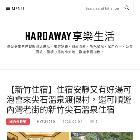
Skip
MENU
to
content
HARDAWAY享樂生活
這是分享自己整理資訊產品、旅遊記錄、財經資料、吃吃喝喝、試用心得、公益
資訊、閱讀心得的小天地，歡迎參觀指教！
【新竹住宿】住宿安靜又有好湯可
泡會來尖石溫泉渡假村，還可順遊
內灣老街的新竹尖石溫泉住宿
國內外住宿
HY321250
2026-02-04
2