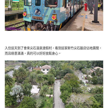
入住這天到了會來尖石溫泉渡假村，看到這家新竹尖石飯店佔地廣闊，
而且綠意滿滿，真的可以好好放鬆身心。