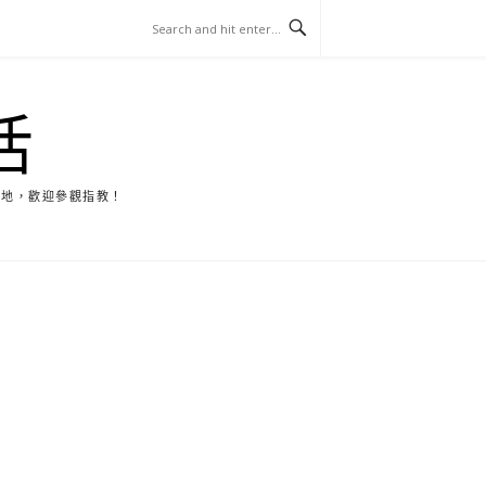
活
天地，歡迎參觀指教！