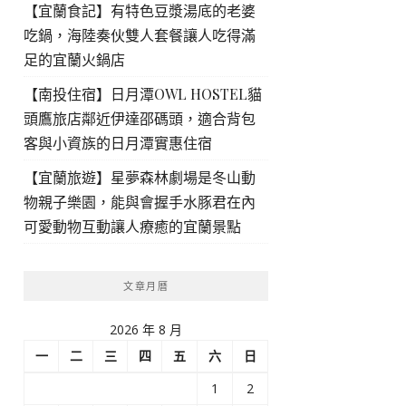
【宜蘭食記】有特色豆漿湯底的老婆
吃鍋，海陸奏伙雙人套餐讓人吃得滿
足的宜蘭火鍋店
【南投住宿】日月潭OWL HOSTEL貓
頭鷹旅店鄰近伊達邵碼頭，適合背包
客與小資族的日月潭實惠住宿
【宜蘭旅遊】星夢森林劇場是冬山動
物親子樂園，能與會握手水豚君在內
可愛動物互動讓人療癒的宜蘭景點
文章月曆
2026 年 8 月
一
二
三
四
五
六
日
1
2