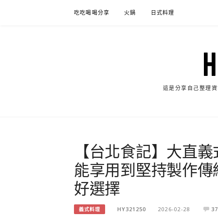
Skip
吃吃喝喝分享
火鍋
日式料理
to
content
這是分享自己整理資
【台北食記】大直義
能享用到堅持製作傳
好選擇
HY321250
2026-02-28
37
義式料理