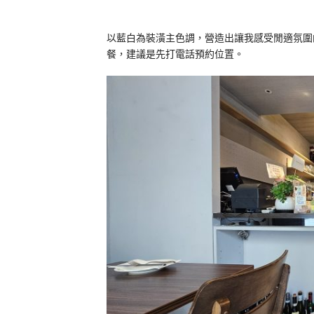
以藍白為裝潢主色調，營造出讓我感受閒適氛圍
餐，建議是先打電話預約位置。