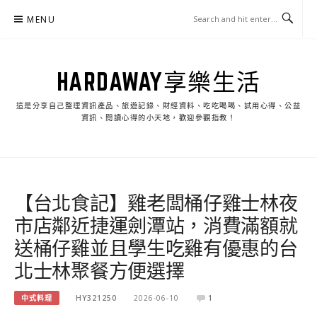
Skip
MENU
to
content
HARDAWAY享樂生活
這是分享自己整理資訊產品、旅遊記錄、財經資料、吃吃喝喝、試用心得、公益
資訊、閱讀心得的小天地，歡迎參觀指教！
【台北食記】雞老闆桶仔雞士林夜
市店鄰近捷運劍潭站，消費滿額就
送桶仔雞並且學生吃雞有優惠的台
北士林聚餐方便選擇
中式料理
HY321250
2026-06-10
1