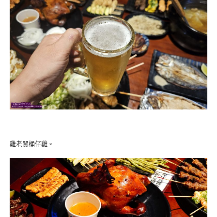
雞老闆桶仔雞。