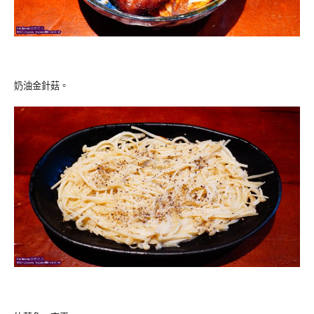
奶油金針菇。