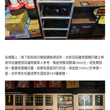
店裡牆上，除了貼有部分餐點價格資訊外，也有目前雞老闆桶仔雞士林
夜市店優惠資訊讓用餐客人參考，像是用餐消費滿2800元，就免費招
待一隻雞老闆桶仔雞，如果有壽星同行的話，再加送1000cc生啤酒一
壺，另外學生吃雞憑學生證就享599優惠價。