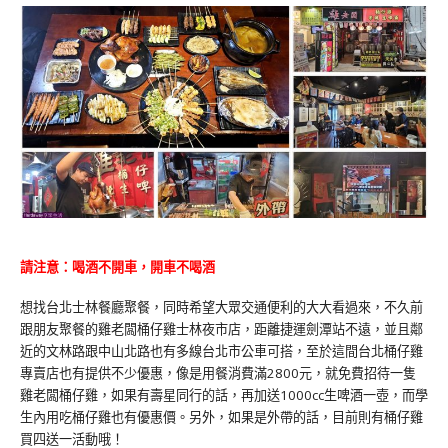
請注意：喝酒不開車，開車不喝酒
想找台北士林餐廳聚餐，同時希望大眾交通便利的大大看過來，不久前
跟朋友聚餐的雞老闆桶仔雞士林夜市店，距離捷運劍潭站不遠，並且鄰
近的文林路跟中山北路也有多線台北市公車可搭，至於這間台北桶仔雞
專賣店也有提供不少優惠，像是用餐消費滿2800元，就免費招待一隻
雞老闆桶仔雞，如果有壽星同行的話，再加送1000cc生啤酒一壺，而學
生內用吃桶仔雞也有優惠價。另外，如果是外帶的話，目前則有桶仔雞
買四送一活動哦！