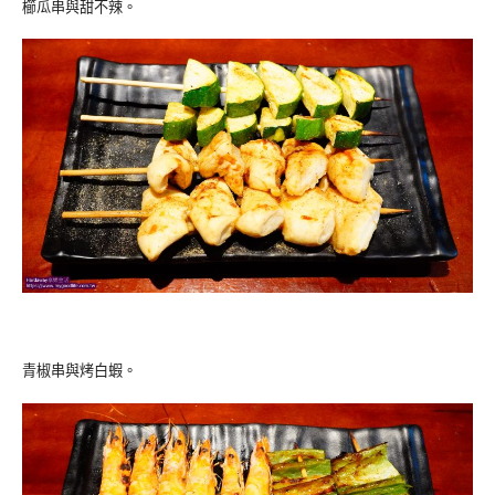
櫛瓜串與甜不辣。
青椒串與烤白蝦。