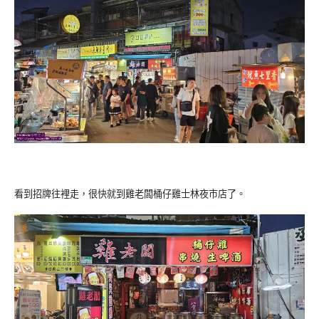
看到招牌往裡走，很快就到雞老闆桶仔雞士林夜市店了。