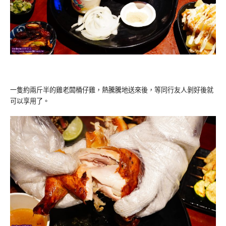
一隻約兩斤半的雞老闆桶仔雞，熱騰騰地送來後，等同行友人剝好後就
可以享用了。