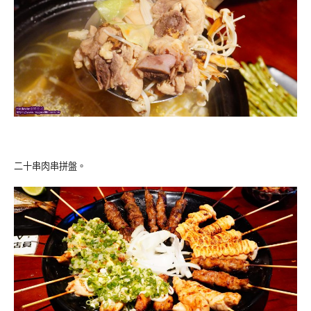
二十串肉串拼盤。