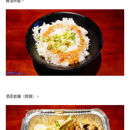
雞油拌飯。
酒蒸蛤蠣（微辣）。