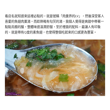
看店名就知道來這裡必點的，就是號稱「肉羹界的LV」，然後深受客人
喜愛的魚翅肉羹湯。而趁熱喝有勾芡的湯，我個人覺得是爽甜中帶著一
點點烏醋的酸，整體味道溫潤舒服，至於裡面的配料，最讓人有印象
的，就是帶有Q度的素魚翅，也使得整個吃起來的口感更為豐富。