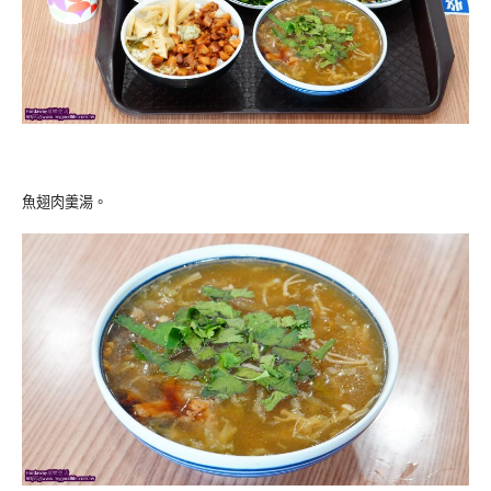
魚翅肉羹湯。