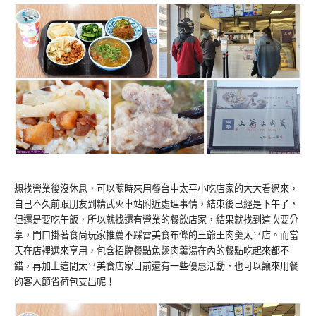
想找營業後沒休息，可以隨時來用餐台中太平小吃店家的大大看過來，
自己不久前跟朋友到精武火車站附近處理事情，結束後已經是下午了，
但還是要吃午飯，所以就找還有營業的餐飲店家，結果就找到這次要分
享，門口掛著食尚玩家推薦不踩雷美食布條的王爺王肉羹太平店。而當
天在店裡選來享用，包含招牌餐點魚翅肉羹湯在內的餐點吃起來都不
錯，再加上這間太平美食店家目前還有一些優惠活動，也可以讓來用餐
的客人節省荷包支出呢！