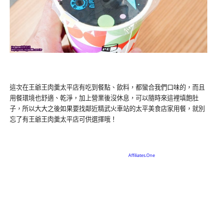
這次在王爺王肉羹太平店有吃到餐點、飲料，都蠻合我們口味的，而且
用餐環境也舒適、乾淨，加上營業後沒休息，可以隨時來這裡填飽肚
子，所以大大之後如果要找鄰近精武火車站的太平美食店家用餐，就別
忘了有王爺王肉羹太平店可供選擇哦！