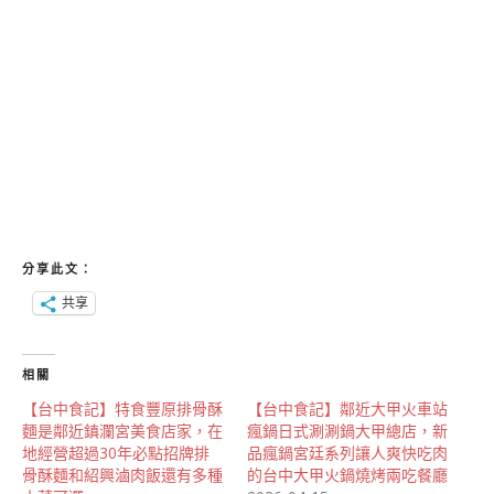
分享此文：
共享
相關
【台中食記】特食豐原排骨酥
【台中食記】鄰近大甲火車站
麵是鄰近鎮瀾宮美食店家，在
瘋鍋日式涮涮鍋大甲總店，新
地經營超過30年必點招牌排
品瘋鍋宮廷系列讓人爽快吃肉
骨酥麵和紹興滷肉飯還有多種
的台中大甲火鍋燒烤兩吃餐廳