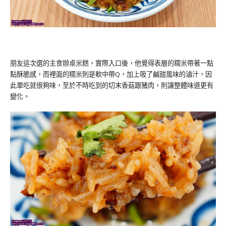
朋友這次選的主食辦桌米糕，實際入口後，他覺得表層的糯米帶著一點
點酥脆感，而裡面的糯米則是軟中帶Q，加上吸了鹹甜風味的滷汁，因
此單吃就很夠味，至於不時吃到的切末香菇跟豬肉，則讓整體味道更有
變化。