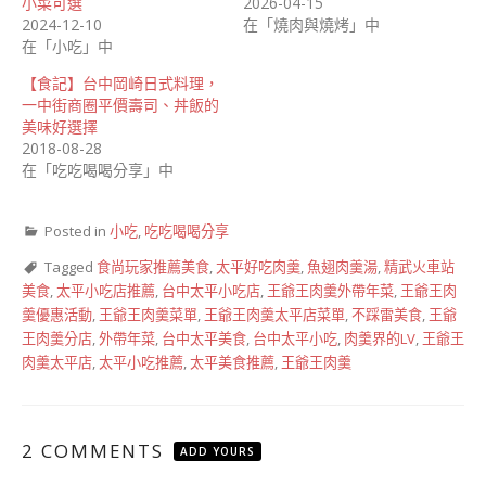
小菜可選
2026-04-15
2024-12-10
在「燒肉與燒烤」中
在「小吃」中
【食記】台中岡崎日式料理，
一中街商圈平價壽司、丼飯的
美味好選擇
2018-08-28
在「吃吃喝喝分享」中
Posted in
小吃
,
吃吃喝喝分享
Tagged
食尚玩家推薦美食
,
太平好吃肉羹
,
魚翅肉羹湯
,
精武火車站
美食
,
太平小吃店推薦
,
台中太平小吃店
,
王爺王肉羹外帶年菜
,
王爺王肉
羹優惠活動
,
王爺王肉羹菜單
,
王爺王肉羹太平店菜單
,
不踩雷美食
,
王爺
王肉羹分店
,
外帶年菜
,
台中太平美食
,
台中太平小吃
,
肉羹界的LV
,
王爺王
肉羹太平店
,
太平小吃推薦
,
太平美食推薦
,
王爺王肉羹
2 COMMENTS
ADD YOURS