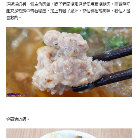
這碗湯的另一個主角肉羹，問了老闆後知道是使用豬後腿肉，而實際吃
起來是軟嫩中帶著嚼感，加上有吸了湯汁，整個也相當夠味，我個人蠻
喜歡的。
金磚滷肉飯。