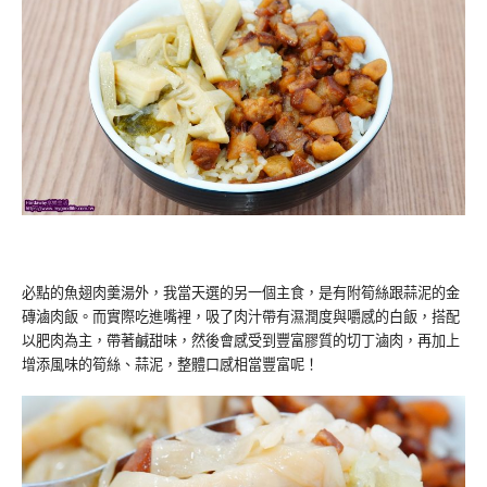
必點的魚翅肉羹湯外，我當天選的另一個主食，是有附筍絲跟蒜泥的金
磚滷肉飯。而實際吃進嘴裡，吸了肉汁帶有濕潤度與嚼感的白飯，搭配
以肥肉為主，帶著鹹甜味，然後會感受到豐富膠質的切丁滷肉，再加上
增添風味的筍絲、蒜泥，整體口感相當豐富呢！