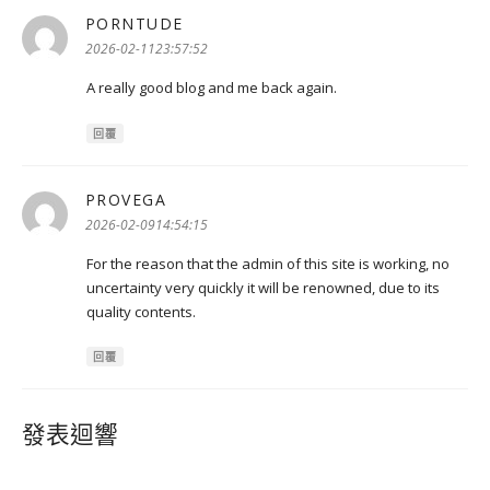
PORNTUDE
表
示:
2026-02-1123:57:52
A really good blog and me back again.
回覆
PROVEGA
表
示:
2026-02-0914:54:15
For the reason that the admin of this site is working, no
uncertainty very quickly it will be renowned, due to its
quality contents.
回覆
發表迴響