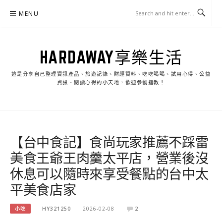
Skip
MENU
to
content
HARDAWAY享樂生活
這是分享自己整理資訊產品、旅遊記錄、財經資料、吃吃喝喝、試用心得、公益
資訊、閱讀心得的小天地，歡迎參觀指教！
【台中食記】食尚玩家推薦不踩雷
美食王爺王肉羹太平店，營業後沒
休息可以隨時來享受餐點的台中太
平美食店家
小吃
HY321250
2026-02-08
2