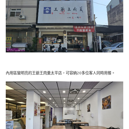
內用區蠻明亮的王爺王肉羹太平店，可容納20多位客人同時用餐。