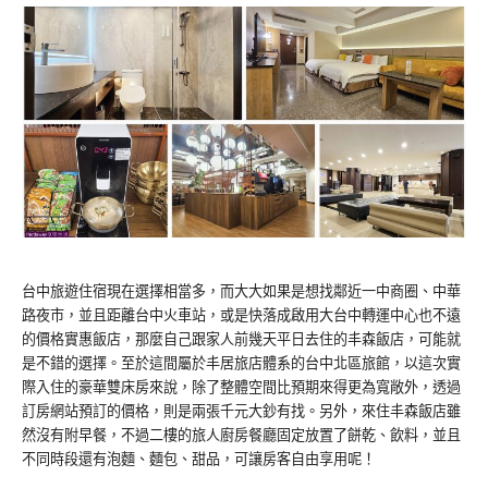
台中旅遊住宿現在選擇相當多，而大大如果是想找鄰近一中商圈、中華
路夜市，並且距離台中火車站，或是快落成啟用大台中轉運中心也不遠
的價格實惠飯店，那麼自己跟家人前幾天平日去住的丰森飯店，可能就
是不錯的選擇。至於這間屬於丰居旅店體系的台中北區旅館，以這次實
際入住的豪華雙床房來說，除了整體空間比預期來得更為寬敞外，透過
訂房網站預訂的價格，則是兩張千元大鈔有找。另外，來住丰森飯店雖
然沒有附早餐，不過二樓的旅人廚房餐廳固定放置了餅乾、飲料，並且
不同時段還有泡麵、麵包、甜品，可讓房客自由享用呢！