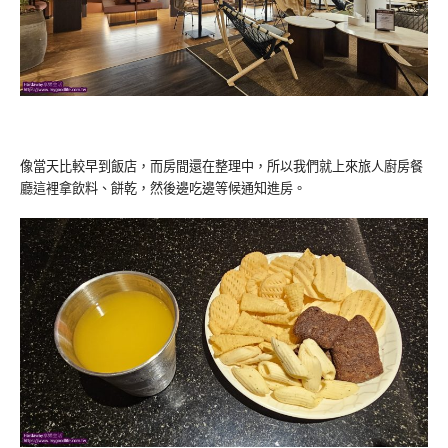
像當天比較早到飯店，而房間還在整理中，所以我們就上來旅人廚房餐
廳這裡拿飲料、餅乾，然後邊吃邊等候通知進房。