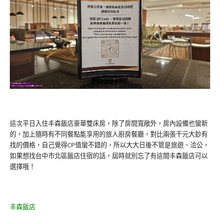
這次平日入住丰森飯店豪華雙床房，除了房間寬敞外，房內設備也蠻新
的，加上隨時有不同餐點能享用的旅人廚房餐廳，對比兩張千元大鈔有
找的價格，自己覺得CP值蠻不錯的，所以大大日後不管是旅遊、洽公，
如果想找台中市北區飯店住宿的話，屆時就別忘了有這間丰森飯店可以
選擇哦！
丰森飯店