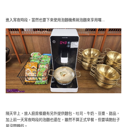
進入宵夜時段，當然也要下來使用泡麵機煮碗泡麵來享用囉…
隔天早上，旅人廚房餐廳有另外提供麵包、吐司、牛奶、豆漿、甜品，
加上前一天宵夜時段的泡麵也還在，雖然不算正式早餐，但要填飽肚子
是沒問題的。