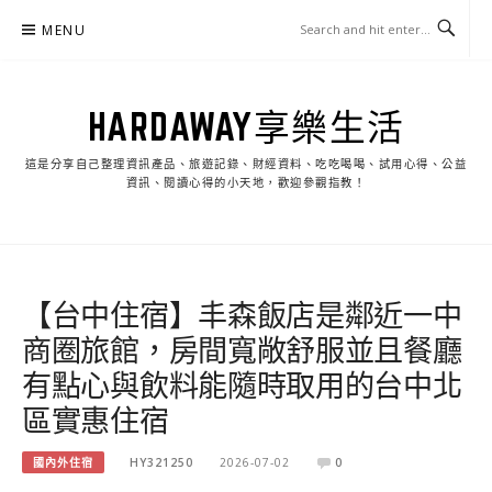
Skip
MENU
to
content
HARDAWAY享樂生活
這是分享自己整理資訊產品、旅遊記錄、財經資料、吃吃喝喝、試用心得、公益
資訊、閱讀心得的小天地，歡迎參觀指教！
【台中住宿】丰森飯店是鄰近一中
商圈旅館，房間寬敞舒服並且餐廳
有點心與飲料能隨時取用的台中北
區實惠住宿
國內外住宿
HY321250
2026-07-02
0