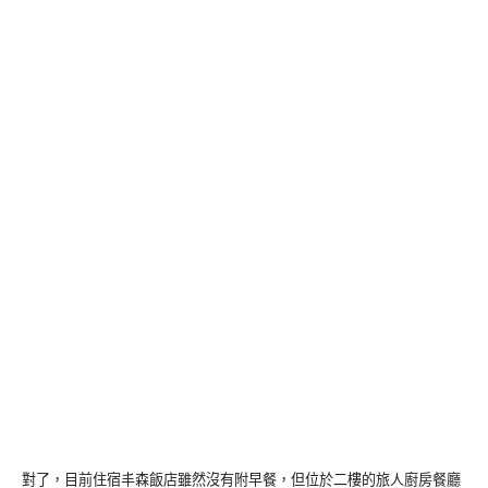
對了，目前住宿丰森飯店雖然沒有附早餐，但位於二樓的旅人廚房餐廳