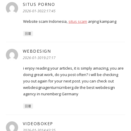
SITUS PORNO
表
示:
2026-01-3022:17:45
Website scam Indonesia,
situs scam
anjing kampang
回覆
WEBDESIGN
表
示:
2026-01-3019:27:17
i enjoy reading your articles, it is simply amazing, you are
doing great work, do you post often? i will be checking
you out again for your next post. you can check out
webdesignagenturnürnberg.de the best webdesign
agency in nuremberg Germany
回覆
VIDEOBOKEP
表
示:
2026-01-3014:43:35