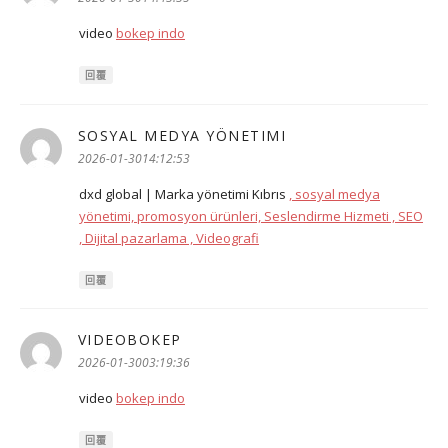
video
bokep indo
回覆
SOSYAL MEDYA YÖNETIMI
表
示:
2026-01-3014:12:53
dxd global | Marka yönetimi Kıbrıs
, sosyal medya
yönetimi, promosyon ürünleri, Seslendirme Hizmeti , SEO
, Dijital pazarlama , Videografi
回覆
VIDEOBOKEP
表
示:
2026-01-3003:19:36
video
bokep indo
回覆