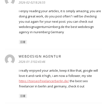
示:
2026-02-0218:26:55
i enjoy reading your articles, it is simply amazing, you are
doing great work, do you post often? i will be checking
you out again for your next post. you can check out
webdesignagenturnürnberg.de the best webdesign
agency in nuremberg Germany
回覆
WEBDESIGN AGENTUR
表
示:
2026-01-3102:43:46
i really enjoyed your article, keep it like that, google will
love it and rank it high, i am now a follower, my site
https://topseofreelancerberlin.de/
the best seo
freelancer in berlin and germany, check it out
回覆