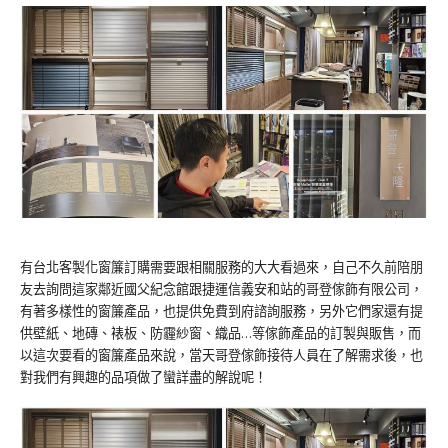
有台北客製化窗簾訂購需要跟相關服務的大大看過來，自己不久前陪朋
友去詢問這家鄰近國父紀念館跟捷運信義安和站的哥登傢飾有限公司，
有著多樣性的窗簾產品，也提供免費到府諮詢服務，另外它們家還有提
供壁紙、地磚、裱板、防霾紗窗、織品…等傢飾產品的訂製與販售，而
以這次要看的窗簾產品來說，當天哥登傢飾接待人員在了解需求後，也
對我們有興趣的品項做了蠻詳盡的解說呢！