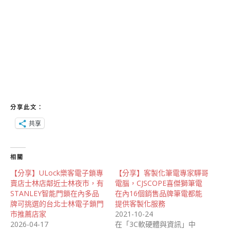
分享此文：
共享
相關
【分享】ULock樂客電子鎖專
【分享】客製化筆電專家驊哥
賣店士林店鄰近士林夜市，有
電腦，CJSCOPE喜傑獅筆電
STANLEY智能門鎖在內多品
在內16個銷售品牌筆電都能
牌可挑選的台北士林電子鎖門
提供客製化服務
市推薦店家
2021-10-24
2026-04-17
在「3C軟硬體與資訊」中