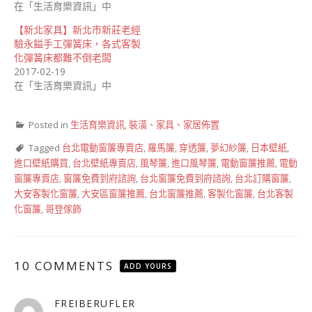
在「生活育樂資訊」中
【新北家具】新北市新莊老經
驗永鎰手工彈簧床，各式客製
化彈簧床都難不倒老闆
2017-02-19
在「生活育樂資訊」中
Posted in
生活育樂資訊
,
裝潢、家具、家居佈置
Tagged
台北電動窗簾專賣店
,
羅馬簾
,
穿透簾
,
夢幻紗簾
,
日本壁紙
,
進口壁紙購買
,
台北壁紙專賣店
,
風琴簾
,
進口風琴簾
,
電動窗簾推薦
,
電動
窗簾專賣店
,
窗簾免費到府諮詢
,
台北窗簾免費到府諮詢
,
台北訂購窗簾
,
大安客製化窗簾
,
大安區窗簾推薦
,
台北窗簾推薦
,
客製化窗簾
,
台北客製
化窗簾
,
哥登傢飾
10 COMMENTS
ADD YOURS
FREIBERUFLER
表