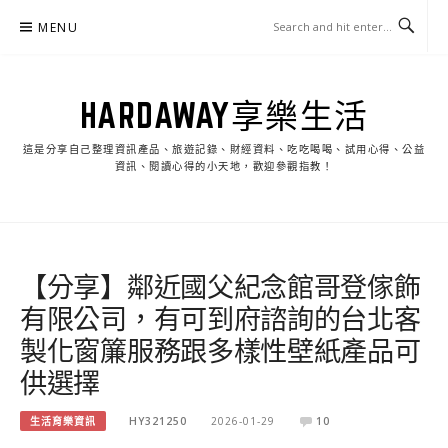
Skip
MENU
to
content
HARDAWAY享樂生活
這是分享自己整理資訊產品、旅遊記錄、財經資料、吃吃喝喝、試用心得、公益
資訊、閱讀心得的小天地，歡迎參觀指教！
【分享】鄰近國父紀念館哥登傢飾
有限公司，有可到府諮詢的台北客
製化窗簾服務跟多樣性壁紙產品可
供選擇
生活育樂資訊
HY321250
2026-01-29
10