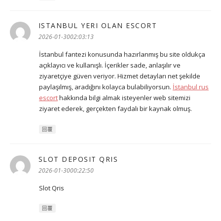
ISTANBUL YERI OLAN ESCORT
表
示:
2026-01-3002:03:13
İstanbul fantezi konusunda hazırlanmış bu site oldukça
açıklayıcı ve kullanışlı. İçerikler sade, anlaşılır ve
ziyaretçiye güven veriyor. Hizmet detayları net şekilde
paylaşılmış, aradığını kolayca bulabiliyorsun.
İstanbul rus
escort
hakkında bilgi almak isteyenler web sitemizi
ziyaret ederek, gerçekten faydalı bir kaynak olmuş.
回覆
SLOT DEPOSIT QRIS
表
示:
2026-01-3000:22:50
Slot Qris
回覆