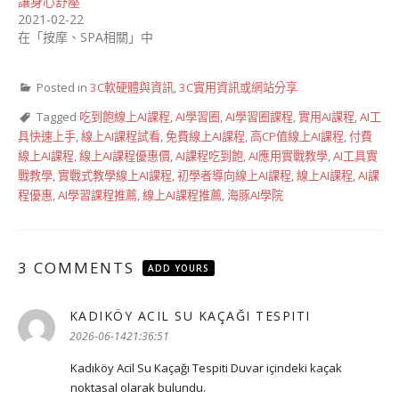
讓身心舒壓
2021-02-22
在「按摩、SPA相關」中
Posted in
3C軟硬體與資訊
,
3C實用資訊或網站分享
Tagged
吃到飽線上AI課程
,
AI學習圈
,
AI學習圈課程
,
實用AI課程
,
AI工
具快速上手
,
線上AI課程試看
,
免費線上AI課程
,
高CP值線上AI課程
,
付費
線上AI課程
,
線上AI課程優惠價
,
AI課程吃到飽
,
AI應用實戰教學
,
AI工具實
戰教學
,
實戰式教學線上AI課程
,
初學者導向線上AI課程
,
線上AI課程
,
AI課
程優惠
,
AI學習課程推薦
,
線上AI課程推薦
,
海豚AI學院
3 COMMENTS
ADD YOURS
KADIKÖY ACIL SU KAÇAĞI TESPITI
表
示:
2026-06-1421:36:51
Kadıköy Acil Su Kaçağı Tespiti Duvar içindeki kaçak
noktasal olarak bulundu.