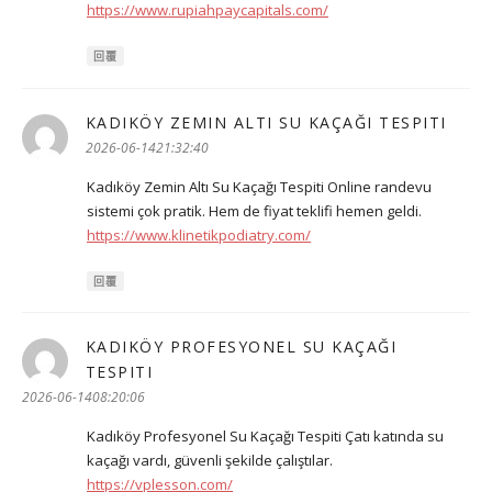
https://www.rupiahpaycapitals.com/
回覆
KADIKÖY ZEMIN ALTI SU KAÇAĞI TESPITI
表
示:
2026-06-1421:32:40
Kadıköy Zemin Altı Su Kaçağı Tespiti Online randevu
sistemi çok pratik. Hem de fiyat teklifi hemen geldi.
https://www.klinetikpodiatry.com/
回覆
KADIKÖY PROFESYONEL SU KAÇAĞI
TESPITI
表
示:
2026-06-1408:20:06
Kadıköy Profesyonel Su Kaçağı Tespiti Çatı katında su
kaçağı vardı, güvenli şekilde çalıştılar.
https://vplesson.com/