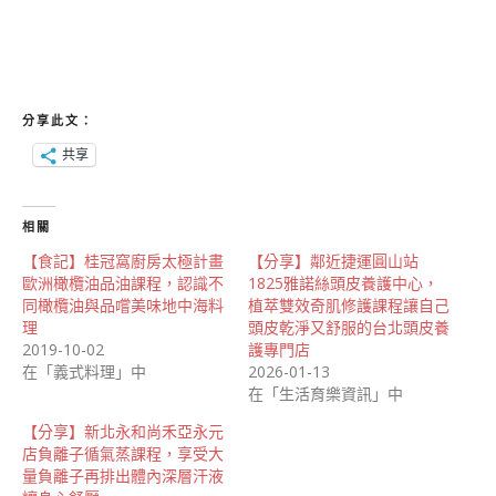
分享此文：
共享
相關
【食記】桂冠窩廚房太極計畫
【分享】鄰近捷運圓山站
歐洲橄欖油品油課程，認識不
1825雅諾絲頭皮養護中心，
同橄欖油與品嚐美味地中海料
植萃雙效奇肌修護課程讓自己
理
頭皮乾淨又舒服的台北頭皮養
2019-10-02
護專門店
在「義式料理」中
2026-01-13
在「生活育樂資訊」中
【分享】新北永和尚禾亞永元
店負離子循氣蒸課程，享受大
量負離子再排出體內深層汗液