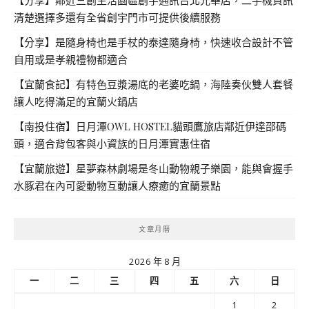
【分享】鄰近三創生活園區創宇通訊台北光華店，二手機資訊
清楚選擇多還有全省創宇門市可提供後續服務
【分享】是隨身椅也是手杖的泰達隨身椅，快速收合設計不管
自用或是孝親禮物都適合
【宜蘭食記】有特色豆漿湯底的老婆吃鍋，海陸奏伙雙人套餐
讓人吃得滿足的宜蘭火鍋店
【南投住宿】日月潭OWL HOSTEL貓頭鷹旅店鄰近伊達邵碼
頭，適合背包客與小資族的日月潭實惠住宿
【宜蘭旅遊】星夢森林劇場是冬山動物親子樂園，能與會握手
水豚君在內可愛動物互動讓人療癒的宜蘭景點
文章月曆
2026 年 8 月
一
二
三
四
五
六
日
1
2