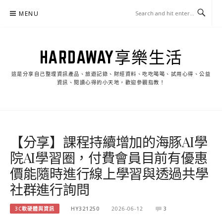
Skip
MENU
to
content
HARDAWAY享樂生活
這是分享自己整理資訊產品、旅遊記錄、財經資料、吃吃喝喝、試用心得、公益
資訊、閱讀心得的小天地，歡迎參觀指教！
【分享】課程持續增加的海豚AI學
院AI學習圈，付費會員目前有優惠
價能隨時進行線上學習與透過共學
社群進行詢問
3C軟硬體與資訊
HY321250
2026-06-12
3