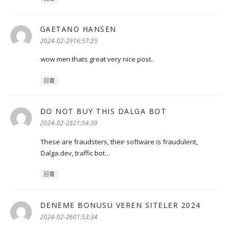
GAETANO HANSEN
表
示:
2024-02-2916:57:25
wow men thats great very nice post..
回覆
DO NOT BUY THIS DALGA BOT
表
示:
2024-02-2821:54:39
These are fraudsters, their software is fraudulent,
Dalga.dev, traffic bot…
回覆
DENEME BONUSU VEREN SITELER 2024
表
示:
2024-02-2601:53:34