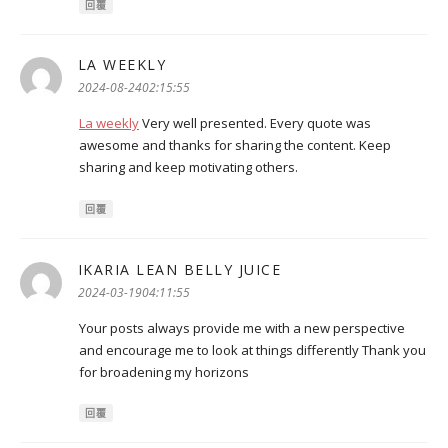
回覆
LA WEEKLY
表
示:
2024-08-2402:15:55
La weekly
Very well presented. Every quote was
awesome and thanks for sharing the content. Keep
sharing and keep motivating others.
回覆
IKARIA LEAN BELLY JUICE
表
示:
2024-03-1904:11:55
Your posts always provide me with a new perspective
and encourage me to look at things differently Thank you
for broadening my horizons
回覆