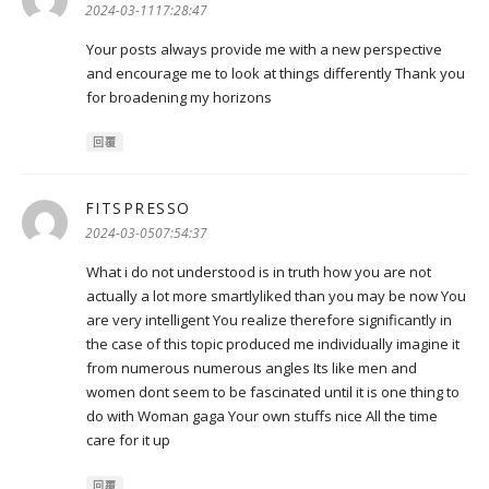
示:
2024-03-1117:28:47
Your posts always provide me with a new perspective
and encourage me to look at things differently Thank you
for broadening my horizons
回覆
FITSPRESSO
表
示:
2024-03-0507:54:37
What i do not understood is in truth how you are not
actually a lot more smartlyliked than you may be now You
are very intelligent You realize therefore significantly in
the case of this topic produced me individually imagine it
from numerous numerous angles Its like men and
women dont seem to be fascinated until it is one thing to
do with Woman gaga Your own stuffs nice All the time
care for it up
回覆