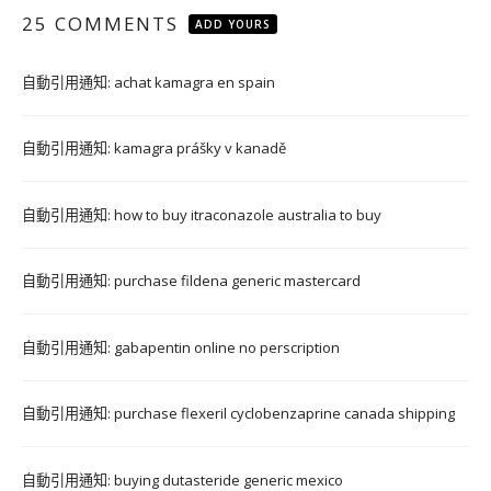
25 COMMENTS
ADD YOURS
自動引用通知:
achat kamagra en spain
自動引用通知:
kamagra prášky v kanadě
自動引用通知:
how to buy itraconazole australia to buy
自動引用通知:
purchase fildena generic mastercard
自動引用通知:
gabapentin online no perscription
自動引用通知:
purchase flexeril cyclobenzaprine canada shipping
自動引用通知:
buying dutasteride generic mexico