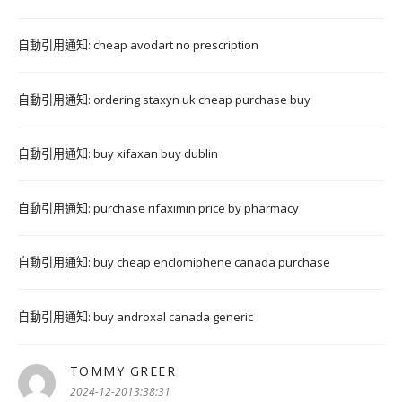
自動引用通知:
cheap avodart no prescription
自動引用通知:
ordering staxyn uk cheap purchase buy
自動引用通知:
buy xifaxan buy dublin
自動引用通知:
purchase rifaximin price by pharmacy
自動引用通知:
buy cheap enclomiphene canada purchase
自動引用通知:
buy androxal canada generic
TOMMY GREER
表
示:
2024-12-2013:38:31