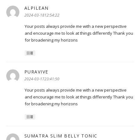
ALPILEAN
表
示:
2024-03-1812:54:22
Your posts always provide me with a new perspective
and encourage me to look at things differently Thank you
for broadening my horizons
回覆
PURAVIVE
表
示:
2024-03-1723:41:50
Your posts always provide me with a new perspective
and encourage me to look at things differently Thank you
for broadening my horizons
回覆
SUMATRA SLIM BELLY TONIC
表