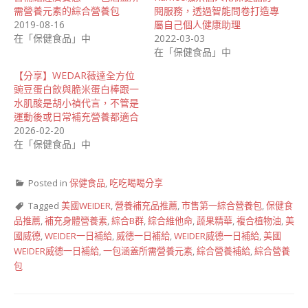
需營養元素的綜合營養包
閱服務，透過智能問卷打造專
2019-08-16
屬自己個人健康助理
在「保健食品」中
2022-03-03
在「保健食品」中
【分享】WEDAR薇達全方位
豌豆蛋白飲與脆米蛋白棒跟一
水肌酸是胡小禎代言，不管是
運動後或日常補充營養都適合
2026-02-20
在「保健食品」中
Posted in
保健食品
,
吃吃喝喝分享
Tagged
美國WEIDER
,
營養補充品推薦
,
市售第一綜合營養包
,
保健食
品推薦
,
補充身體營養素
,
綜合B群
,
綜合維他命
,
蔬果精華
,
複合植物油
,
美
國威德
,
WEIDER一日補給
,
威德一日補給
,
WEIDER威德一日補給
,
美國
WEIDER威德一日補給
,
一包涵蓋所需營養元素
,
綜合營養補給
,
綜合營養
包