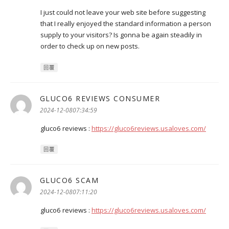
I just could not leave your web site before suggesting
that I really enjoyed the standard information a person
supply to your visitors? Is gonna be again steadily in
order to check up on new posts.
回覆
GLUCO6 REVIEWS CONSUMER
表
示:
2024-12-0807:34:59
gluco6 reviews :
https://gluco6reviews.usaloves.com/
回覆
GLUCO6 SCAM
表
示:
2024-12-0807:11:20
gluco6 reviews :
https://gluco6reviews.usaloves.com/