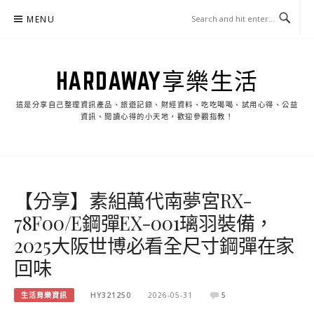
Skip
MENU
to
content
HARDAWAY享樂生活
這是分享自己整理資訊產品、旅遊記錄、財經資料、吃吃喝喝、試用心得、公益
資訊、閱讀心得的小天地，歡迎參觀指教！
【分享】素組萬代南夢宮RX-
78F00/E鋼彈EX-001璃羽裝備，
2025大阪世博必看全尺寸鋼彈在家
回味
生活育樂資訊
HY321250
2026-05-31
5