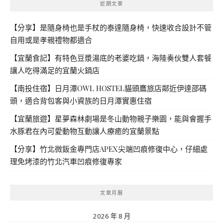
近期文章
【分享】是隨身椅也是手杖的泰達隨身椅，快速收合設計不管
自用或是孝親禮物都適合
【宜蘭食記】有特色豆漿湯底的老婆吃鍋，海陸奏伙雙人套餐
讓人吃得滿足的宜蘭火鍋店
【南投住宿】日月潭OWL HOSTEL貓頭鷹旅店鄰近伊達邵碼
頭，適合背包客與小資族的日月潭實惠住宿
【宜蘭旅遊】星夢森林劇場是冬山動物親子樂園，能與會握手
水豚君在內可愛動物互動讓人療癒的宜蘭景點
【分享】竹北微鈑金專門店APEX尖端凹痕修復中心，仔細處
理免烤漆的竹北汽車凹痕修復專家
文章月曆
2026 年 8 月