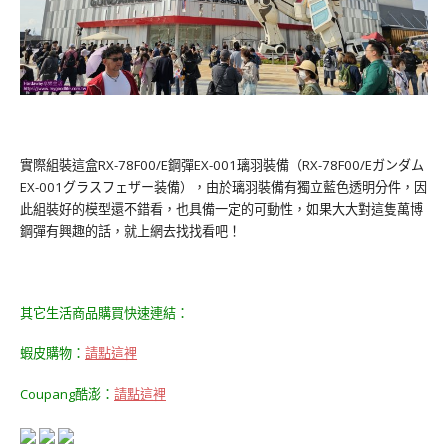
實際組裝這盒RX-78F00/E鋼彈EX-001璃羽裝備（RX-78F00/Eガンダム
EX-001グラスフェザー装備），由於璃羽裝備有獨立藍色透明分件，因
此組裝好的模型還不錯看，也具備一定的可動性，如果大大對這隻萬博
鋼彈有興趣的話，就上網去找找看吧！
其它生活商品購買快速連結：
蝦皮購物：
請點這裡
Coupang酷澎：
請點這裡