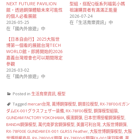
NEXT FUTURE PAVILION
型組，搭配Q版系列福氣小媽
館，透過鋼彈體驗未來可能性
祖讓購買者有滿滿正能量
的個人必看展館
2026-07-24
2026-05-25
在「生活育樂資訊」中
在「國內外旅遊」中
【日本自由行】2025大阪世
博第一個看的展館台灣TECH
WORLD館，即將開始的2026
嘉義台灣燈會也可以期間限定
參觀
2026-03-02
在「國內外旅遊」中
Posted in
生活育樂資訊
,
模型
Tagged
mercari台灣
,
萬博鋼彈模型
,
鋼普拉模型
,
RX-78F00/Eガン
ダムEX-001グラスフェザー装備
,
RX-78F00模型
,
鋼彈模型組裝
,
GUNDAM FACTORY YOKOHAMA
,
橫濱鋼彈
,
日本世博授權鋼彈模型
,
BANDAI鋼彈模型
,
萬代南夢宮鋼彈模型
,
美露可利台灣
,
大阪世博鋼彈
,
RX-78F00E GUNDAM EX-001 GLRSS Feather
,
大阪世博鋼彈模型
,
大阪
世博授權商品
,
RX-78F00/E鋼彈
,
RX-78F00/E鋼彈EX-001璃羽裝備
,
萬