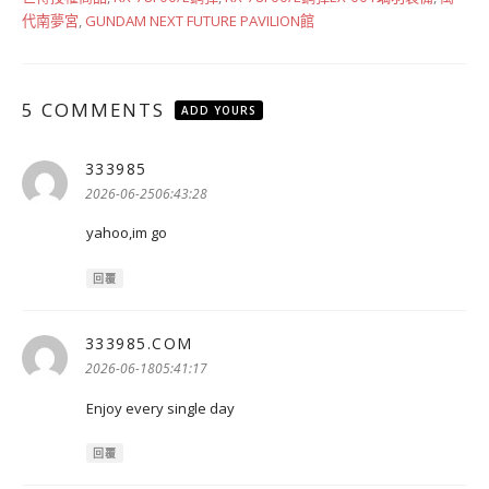
代南夢宮
,
GUNDAM NEXT FUTURE PAVILION館
5 COMMENTS
ADD YOURS
333985
表
示:
2026-06-2506:43:28
yahoo,im go
回覆
333985.COM
表
示:
2026-06-1805:41:17
Enjoy every single day
回覆