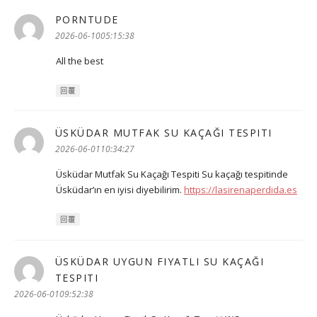
PORNTUDE
表
示:
2026-06-1005:15:38
All the best
回覆
ÜSKÜDAR MUTFAK SU KAÇAĞI TESPITI
表
示:
2026-06-0110:34:27
Üsküdar Mutfak Su Kaçağı Tespiti Su kaçağı tespitinde
Üsküdar’ın en iyisi diyebilirim.
https://lasirenaperdida.es
回覆
ÜSKÜDAR UYGUN FIYATLI SU KAÇAĞI
TESPITI
表
示:
2026-06-0109:52:38