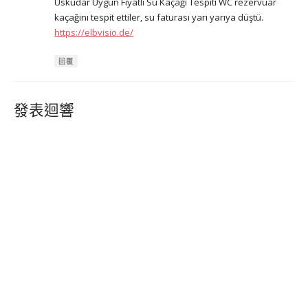
Üsküdar Uygun Fiyatlı Su Kaçağı Tespiti WC rezervuar
kaçağını tespit ettiler, su faturası yarı yarıya düştü.
https://elbvisio.de/
回覆
發表迴響