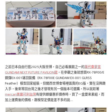
之前日本自由行逛2025大阪世博，自己必看展館之一的
萬代南夢宮
GUNDAM NEXT FUTURE PAVILION館
，在參觀之後就想買RX-78F00/E
鋼彈EX-001璃羽裝備（RX-78F00E GUNDAM EX-001 GLRSS
Feather）模型回家組裝，但關西世博會場裡面賣的EG版，實在沒興趣
入手，後來等回台灣之後才發現有另一個版本可選購，所以就趁著
mercari美露可利台灣
有提供頗優惠折價券時，買了一盒要來素組，而
加上運費後的價格，跟模型定價是差不多的說…