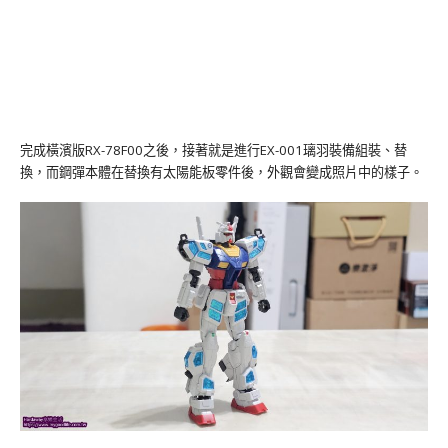
完成橫濱版RX-78F00之後，接著就是進行EX-001璃羽裝備組裝、替
換，而鋼彈本體在替換有太陽能板零件後，外觀會變成照片中的樣子。