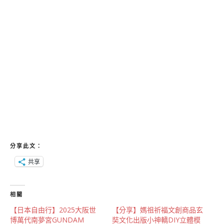
分享此文：
共享
相關
【日本自由行】2025大阪世
【分享】媽祖祈福文創商品玄
博萬代南夢宮GUNDAM
奘文化出版小神轎DIY立體模