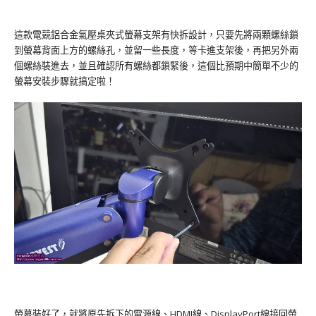
這款電競鋁合金氣壓桌夾式螢幕支架有快拆設計，只要先將兩顆螺絲鎖
到螢幕背面上方的螺絲孔，並留一些長度，等卡進支架後，再把另外兩
個螺絲裝進去，並且確認所有螺絲都鎖緊後，這個比預期中簡單不少的
螢幕安裝步驟就搞定啦！
螢幕裝好了，就將原先拆下的電源線、HDMI線、DisplayPort線接回螢