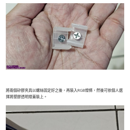
將兩個矽膠夾具以螺絲固定好之後，再裝入RGB燈條，然後可依個人選
擇將塑膠透明燈蓋裝上。