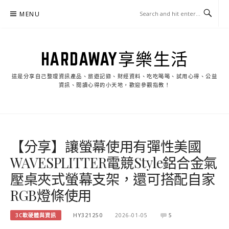
Skip
MENU
to
content
HARDAWAY享樂生活
這是分享自己整理資訊產品、旅遊記錄、財經資料、吃吃喝喝、試用心得、公益
資訊、閱讀心得的小天地，歡迎參觀指教！
【分享】讓螢幕使用有彈性美國
WAVESPLITTER電競Style鋁合金氣
壓桌夾式螢幕支架，還可搭配自家
RGB燈條使用
3C軟硬體與資訊
HY321250
2026-01-05
5