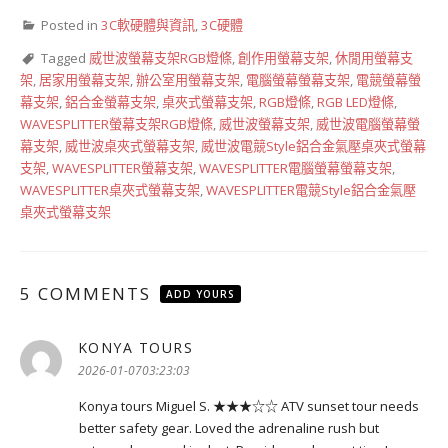
Posted in
3C軟硬體與資訊
,
3C硬體
Tagged
威世波螢幕支架RGB燈條
,
創作用螢幕支架
,
休閒用螢幕支
架
,
居家用螢幕支架
,
辦公室用螢幕支架
,
電腦螢幕螢幕支架
,
電競螢幕螢
幕支架
,
鋁合金螢幕支架
,
桌夾式螢幕支架
,
RGB燈條
,
RGB LED燈條
,
WAVESPLITTER螢幕支架RGB燈條
,
威世波螢幕支架
,
威世波電腦螢幕螢
幕支架
,
威世波桌夾式螢幕支架
,
威世波電競Style鋁合金氣壓桌夾式螢幕
支架
,
WAVESPLITTER螢幕支架
,
WAVESPLITTER電腦螢幕螢幕支架
,
WAVESPLITTER桌夾式螢幕支架
,
WAVESPLITTER電競Style鋁合金氣壓
桌夾式螢幕支架
5 COMMENTS
ADD YOURS
KONYA TOURS
表
示:
2026-01-0703:23:03
Konya tours Miguel S. ★★★☆☆ ATV sunset tour needs
better safety gear. Loved the adrenaline rush but