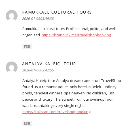
PAMUKKALE CULTURAL TOURS
表
示:
2026-01-0603:49:38
Pamukkale cultural tours Professional, polite, and well
organized.
https://brandlink.me/travelshopbooking
回覆
ANTALYA KALEIÇI TOUR
表
示:
2026-01-0603:42:55
Antalya Kaleiçi tour Antalya dream came true! TravelShop
found us a romantic adults-only hotel in Belek – infinity
pools, candlelit dinners, spa heaven. No children, just
peace and luxury. The sunset from our swim-up room
was breathtaking every single night.
https://linkstap.com/travelshopbooking
回覆