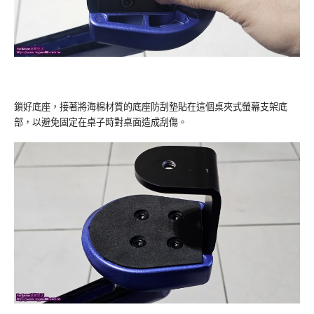
鎖好底座，接著將海棉材質的底座防刮墊貼在這個桌夾式螢幕支架底
部，以避免固定在桌子時對桌面造成刮傷。