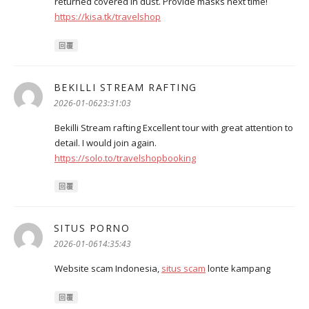
returned covered in dust. Provide masks next time!
https://kisa.tk/travelshop
回覆
BEKILLI STREAM RAFTING
表
示:
2026-01-0623:31:03
Bekilli Stream rafting Excellent tour with great attention to
detail. I would join again.
https://solo.to/travelshopbooking
回覆
SITUS PORNO
表
示:
2026-01-0614:35:43
Website scam Indonesia,
situs scam
lonte kampang
回覆