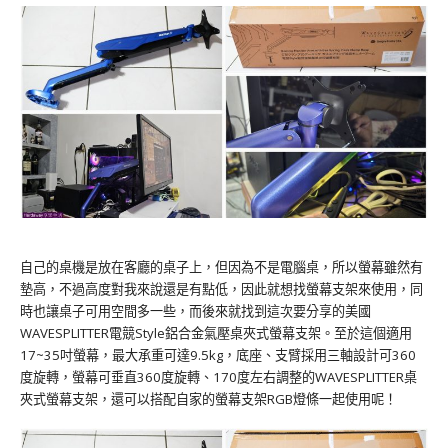
自己的桌機是放在客廳的桌子上，但因為不是電腦桌，所以螢幕雖然有
墊高，不過高度對我來說還是有點低，因此就想找螢幕支架來使用，同
時也讓桌子可用空間多一些，而後來就找到這次要分享的美國
WAVESPLITTER電競Style鋁合金氣壓桌夾式螢幕支架。至於這個適用
17~35吋螢幕，最大承重可達9.5kg，底座、支臂採用三軸設計可360
度旋轉，螢幕可垂直360度旋轉、170度左右調整的WAVESPLITTER桌
夾式螢幕支架，還可以搭配自家的螢幕支架RGB燈條一起使用呢！