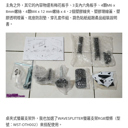
主角之外，其它的內容物還有梅花板手、3支內六角板手、4顆M6 x
8mm螺絲、4顆M4 x 12 mm螺絲 x 4、2個塑膠線夾、塑膠理線蓋、塑
膠透明燈蓋、底座防刮墊、穿孔套件組、跳色貼紙組跟產品組裝說明
書。
桌夾式螢幕支架外，我也加選了WAVESPLITTER螢幕支架RGB燈條（型
號：WST-OTH002）來搭配使用。