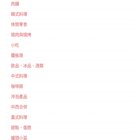
肉舖
韓式料理
休閒零食
燒肉與燒烤
小吃
鐵板燒
飲品、冰品、酒類
中式料理
咖啡館
沖泡產品
中西合併
義式料理
甜點、蛋糕
罐頭小菜