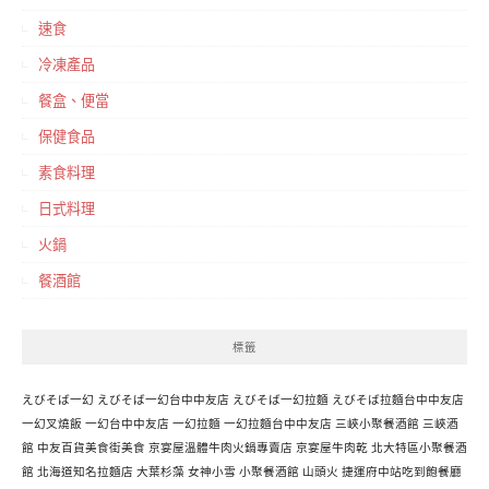
速食
冷凍產品
餐盒、便當
保健食品
素食料理
日式料理
火鍋
餐酒館
標籤
えびそば一幻
えびそば一幻台中中友店
えびそば一幻拉麵
えびそば拉麵台中中友店
一幻叉燒飯
一幻台中中友店
一幻拉麵
一幻拉麵台中中友店
三峽小聚餐酒館
三峽酒
館
中友百貨美食街美食
京宴屋溫體牛肉火鍋專賣店
京宴屋牛肉乾
北大特區小聚餐酒
館
北海道知名拉麵店
大葉杉藻
女神小雪
小聚餐酒館
山頭火
捷運府中站吃到飽餐廳