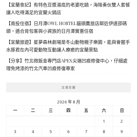
【宜蘭食記】有特色豆漿湯底的老婆吃鍋，海陸奏伙雙人套餐
讓人吃得滿足的宜蘭火鍋店
【南投住宿】日月潭OWL HOSTEL貓頭鷹旅店鄰近伊達邵碼
頭，適合背包客與小資族的日月潭實惠住宿
【宜蘭旅遊】星夢森林劇場是冬山動物親子樂園，能與會握手
水豚君在內可愛動物互動讓人療癒的宜蘭景點
【分享】竹北微鈑金專門店APEX尖端凹痕修復中心，仔細處
理免烤漆的竹北汽車凹痕修復專家
文章月曆
2026 年 8 月
一
二
三
四
五
六
日
1
2
3
4
5
6
7
8
9