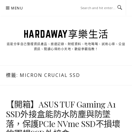
Skip
MENU
to
content
HARDAWAY享樂生活
這是分享自己整理資訊產品、旅遊記錄、財經資料、吃吃喝喝、試用心得、公益
資訊、閱讀心得的小天地，歡迎參觀指教！
標籤:
MICRON CRUCIAL SSD
【開箱】ASUS TUF Gaming A1
SSD外接盒能防水防塵與防墜
落，保護PCIe NVme SSD不損壞