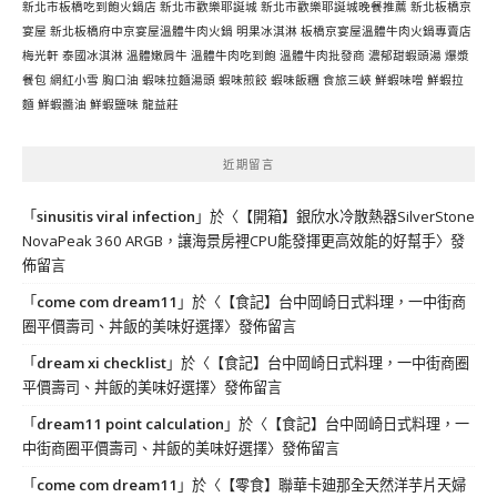
新北市板橋吃到飽火鍋店
新北市歡樂耶誕城
新北市歡樂耶誕城晚餐推薦
新北板橋京
宴屋
新北板橋府中京宴屋溫體牛肉火鍋
明果冰淇淋
板橋京宴屋溫體牛肉火鍋專賣店
梅光軒
泰國冰淇淋
溫體嫩肩牛
溫體牛肉吃到飽
溫體牛肉批發商
濃郁甜蝦頭湯
爆漿
餐包
網紅小雪
胸口油
蝦味拉麵湯頭
蝦味煎餃
蝦味飯糰
食旅三峽
鮮蝦味噌
鮮蝦拉
麵
鮮蝦醬油
鮮蝦鹽味
龍益莊
近期留言
「
sinusitis viral infection
」於〈
【開箱】銀欣水冷散熱器SilverStone
NovaPeak 360 ARGB，讓海景房裡CPU能發揮更高效能的好幫手
〉發
佈留言
「
come com dream11
」於〈
【食記】台中岡崎日式料理，一中街商
圈平價壽司、丼飯的美味好選擇
〉發佈留言
「
dream xi checklist
」於〈
【食記】台中岡崎日式料理，一中街商圈
平價壽司、丼飯的美味好選擇
〉發佈留言
「
dream11 point calculation
」於〈
【食記】台中岡崎日式料理，一
中街商圈平價壽司、丼飯的美味好選擇
〉發佈留言
「
come com dream11
」於〈
【零食】聯華卡廸那全天然洋芋片天婦