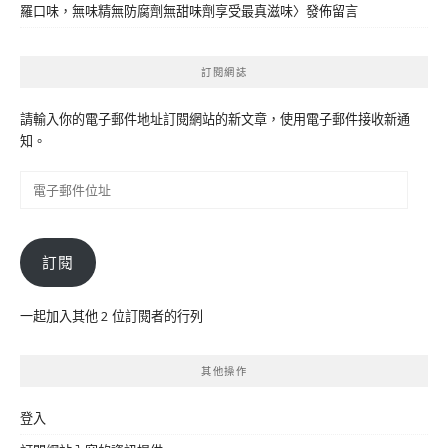
羅口味，無味精無防腐劑無甜味劑享受最真滋味
〉發佈留言
訂閱網誌
請輸入你的電子郵件地址訂閱網站的新文章，使用電子郵件接收新通
知。
電
子
郵
件
訂閱
位
址
一起加入其他 2 位訂閱者的行列
其他操作
登入