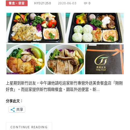
餐盒、便當
HY321250
2020-06-03
0
上星期到新竹訪友，中午讓他請吃這家新竹專營外送美食餐盒店「剛剛
好食」。而這家提供新竹精緻餐盒、園區外送便當、新…
分享此文：
共享
CONTINUE READING