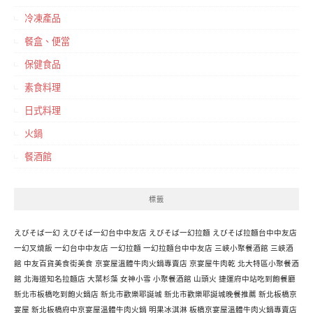
冷凍產品
餐盒、便當
保健食品
素食料理
日式料理
火鍋
餐酒館
標籤
えびそば一幻
えびそば一幻台中中友店
えびそば一幻拉麵
えびそば拉麵台中中友店
一幻叉燒飯
一幻台中中友店
一幻拉麵
一幻拉麵台中中友店
三峽小聚餐酒館
三峽酒
館
中友百貨美食街美食
京宴屋溫體牛肉火鍋專賣店
京宴屋牛肉乾
北大特區小聚餐酒
館
北海道知名拉麵店
大葉杉藻
女神小雪
小聚餐酒館
山頭火
捷運府中站吃到飽餐廳
新北市板橋吃到飽火鍋店
新北市歡樂耶誕城
新北市歡樂耶誕城晚餐推薦
新北板橋京
宴屋
新北板橋府中京宴屋溫體牛肉火鍋
明果冰淇淋
板橋京宴屋溫體牛肉火鍋專賣店