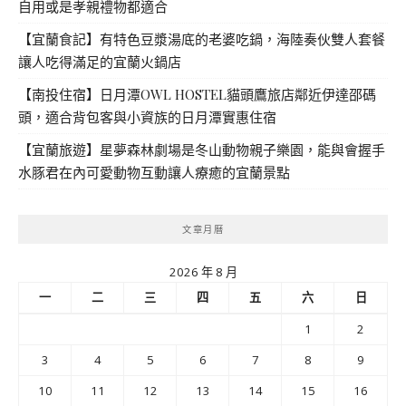
自用或是孝親禮物都適合
【宜蘭食記】有特色豆漿湯底的老婆吃鍋，海陸奏伙雙人套餐
讓人吃得滿足的宜蘭火鍋店
【南投住宿】日月潭OWL HOSTEL貓頭鷹旅店鄰近伊達邵碼
頭，適合背包客與小資族的日月潭實惠住宿
【宜蘭旅遊】星夢森林劇場是冬山動物親子樂園，能與會握手
水豚君在內可愛動物互動讓人療癒的宜蘭景點
文章月曆
2026 年 8 月
一
二
三
四
五
六
日
1
2
3
4
5
6
7
8
9
10
11
12
13
14
15
16