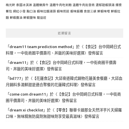
梅光軒
泰國冰淇淋
溫體嫩肩牛
溫體牛肉吃到飽
溫體牛肉批發商
濃郁甜蝦頭湯
爆漿
餐包
網紅小雪
胸口油
蝦味拉麵湯頭
蝦味煎餃
蝦味飯糰
食旅三峽
鮮蝦味噌
鮮蝦拉
麵
鮮蝦醬油
鮮蝦鹽味
龍益莊
近期留言
「
dream11 team prediction method
」於〈
【食記】台中岡崎日式
料理，一中街商圈平價壽司、丼飯的美味好選擇
〉發佈留言
「
dream11
」於〈
【食記】台中岡崎日式料理，一中街商圈平價壽
司、丼飯的美味好選擇
〉發佈留言
「
bd777
」於〈
【花蓮食記】大邱骨道韓式鍋物花蓮美食餐廳，大邱血
月鍋料多湯鮮甜是適合聚餐的花蓮韓式料理
〉發佈留言
「
come com dream11
」於〈
【食記】台中岡崎日式料理，一中街商
圈平價壽司、丼飯的美味好選擇
〉發佈留言
「
dream xi checklist
」於〈
【零食】聯華卡廸那全天然洋芋片天婦羅
口味，無味精無防腐劑無甜味劑享受最真滋味
〉發佈留言