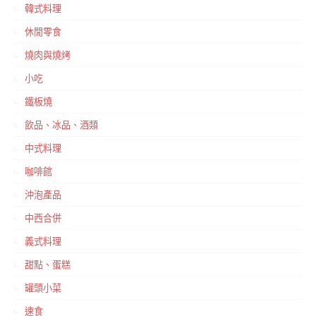
韓式料理
休閒零食
燒肉與燒烤
小吃
鐵板燒
飲品、冰品、酒類
中式料理
咖啡館
沖泡產品
中西合併
義式料理
甜點、蛋糕
罐頭小菜
速食