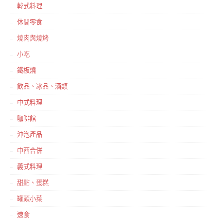
韓式料理
休閒零食
燒肉與燒烤
小吃
鐵板燒
飲品、冰品、酒類
中式料理
咖啡館
沖泡產品
中西合併
義式料理
甜點、蛋糕
罐頭小菜
速食