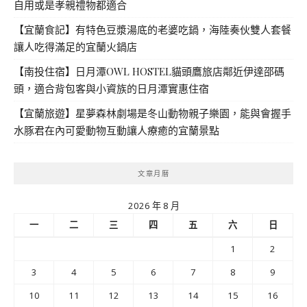
自用或是孝親禮物都適合
【宜蘭食記】有特色豆漿湯底的老婆吃鍋，海陸奏伙雙人套餐
讓人吃得滿足的宜蘭火鍋店
【南投住宿】日月潭OWL HOSTEL貓頭鷹旅店鄰近伊達邵碼
頭，適合背包客與小資族的日月潭實惠住宿
【宜蘭旅遊】星夢森林劇場是冬山動物親子樂園，能與會握手
水豚君在內可愛動物互動讓人療癒的宜蘭景點
文章月曆
2026 年 8 月
一
二
三
四
五
六
日
1
2
3
4
5
6
7
8
9
10
11
12
13
14
15
16