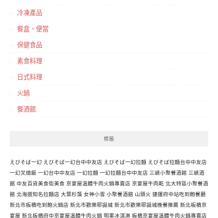
冷凍產品
餐盒、便當
保健食品
素食料理
日式料理
火鍋
餐酒館
標籤
えびそば一幻
えびそば一幻台中中友店
えびそば一幻拉麵
えびそば拉麵台中中友店
一幻叉燒飯
一幻台中中友店
一幻拉麵
一幻拉麵台中中友店
三峽小聚餐酒館
三峽酒
館
中友百貨美食街美食
京宴屋溫體牛肉火鍋專賣店
京宴屋牛肉乾
北大特區小聚餐酒
館
北海道知名拉麵店
大葉杉藻
女神小雪
小聚餐酒館
山頭火
捷運府中站吃到飽餐廳
新北市板橋吃到飽火鍋店
新北市歡樂耶誕城
新北市歡樂耶誕城晚餐推薦
新北板橋京
宴屋
新北板橋府中京宴屋溫體牛肉火鍋
明果冰淇淋
板橋京宴屋溫體牛肉火鍋專賣店