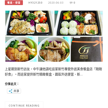
餐盒、便當
HY321250
2020-06-03
0
上星期到新竹訪友，中午讓他請吃這家新竹專營外送美食餐盒店「剛剛
好食」。而這家提供新竹精緻餐盒、園區外送便當、新…
分享此文：
共享
CONTINUE READING