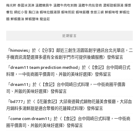
梅光軒
泰國冰淇淋
溫體嫩肩牛
溫體牛肉吃到飽
溫體牛肉批發商
濃郁甜蝦頭湯
爆漿
餐包
網紅小雪
胸口油
蝦味拉麵湯頭
蝦味煎餃
蝦味飯糰
食旅三峽
鮮蝦味噌
鮮蝦拉
麵
鮮蝦醬油
鮮蝦鹽味
龍益莊
近期留言
「
himovies
」於〈
【分享】鄰近三創生活園區創宇通訊台北光華店，二
手機資訊清楚選擇多還有全省創宇門市可提供後續服務
〉發佈留言
「
dream11 team prediction method
」於〈
【食記】台中岡崎日式
料理，一中街商圈平價壽司、丼飯的美味好選擇
〉發佈留言
「
dream11
」於〈
【食記】台中岡崎日式料理，一中街商圈平價壽
司、丼飯的美味好選擇
〉發佈留言
「
bd777
」於〈
【花蓮食記】大邱骨道韓式鍋物花蓮美食餐廳，大邱血
月鍋料多湯鮮甜是適合聚餐的花蓮韓式料理
〉發佈留言
「
come com dream11
」於〈
【食記】台中岡崎日式料理，一中街商
圈平價壽司、丼飯的美味好選擇
〉發佈留言