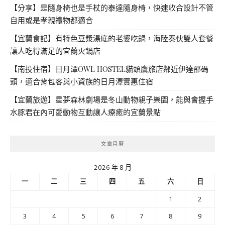
【分享】是隨身椅也是手杖的泰達隨身椅，快速收合設計不管
自用或是孝親禮物都適合
【宜蘭食記】有特色豆漿湯底的老婆吃鍋，海陸奏伙雙人套餐
讓人吃得滿足的宜蘭火鍋店
【南投住宿】日月潭OWL HOSTEL貓頭鷹旅店鄰近伊達邵碼
頭，適合背包客與小資族的日月潭實惠住宿
【宜蘭旅遊】星夢森林劇場是冬山動物親子樂園，能與會握手
水豚君在內可愛動物互動讓人療癒的宜蘭景點
文章月曆
2026 年 8 月
一
二
三
四
五
六
日
1
2
3
4
5
6
7
8
9