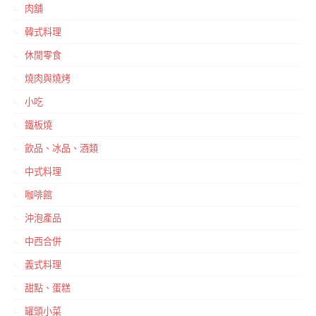
肉舖
韓式料理
休閒零食
燒肉與燒烤
小吃
鐵板燒
飲品、冰品、酒類
中式料理
咖啡館
沖泡產品
中西合併
義式料理
甜點、蛋糕
罐頭小菜