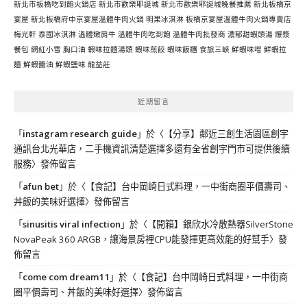
新北市板橋吃到飽火鍋店
新北市歡樂耶誕城
新北市歡樂耶誕城晚餐推薦
新北板橋京
宴屋
新北板橋府中京宴屋溫體牛肉火鍋
明果冰淇淋
板橋京宴屋溫體牛肉火鍋專賣店
梅光軒
泰國冰淇淋
溫體嫩肩牛
溫體牛肉吃到飽
溫體牛肉批發商
濃郁甜蝦頭湯
爆漿
餐包
網紅小雪
胸口油
蝦味拉麵湯頭
蝦味煎餃
蝦味飯糰
食旅三峽
鮮蝦味噌
鮮蝦拉
麵
鮮蝦醬油
鮮蝦鹽味
龍益莊
近期留言
「
instagram research guide
」於〈
【分享】鄰近三創生活園區創宇
通訊台北光華店，二手機資訊清楚選擇多還有全省創宇門市可提供後續
服務
〉發佈留言
「
afun bet
」於〈
【食記】台中岡崎日式料理，一中街商圈平價壽司、
丼飯的美味好選擇
〉發佈留言
「
sinusitis viral infection
」於〈
【開箱】銀欣水冷散熱器SilverStone
NovaPeak 360 ARGB，讓海景房裡CPU能發揮更高效能的好幫手
〉發
佈留言
「
come com dream11
」於〈
【食記】台中岡崎日式料理，一中街商
圈平價壽司、丼飯的美味好選擇
〉發佈留言