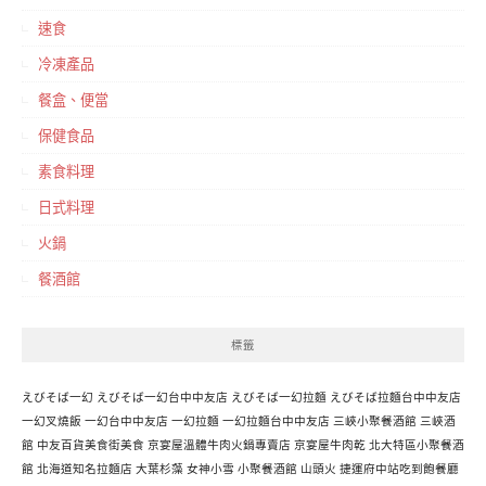
速食
冷凍產品
餐盒、便當
保健食品
素食料理
日式料理
火鍋
餐酒館
標籤
えびそば一幻
えびそば一幻台中中友店
えびそば一幻拉麵
えびそば拉麵台中中友店
一幻叉燒飯
一幻台中中友店
一幻拉麵
一幻拉麵台中中友店
三峽小聚餐酒館
三峽酒
館
中友百貨美食街美食
京宴屋溫體牛肉火鍋專賣店
京宴屋牛肉乾
北大特區小聚餐酒
館
北海道知名拉麵店
大葉杉藻
女神小雪
小聚餐酒館
山頭火
捷運府中站吃到飽餐廳