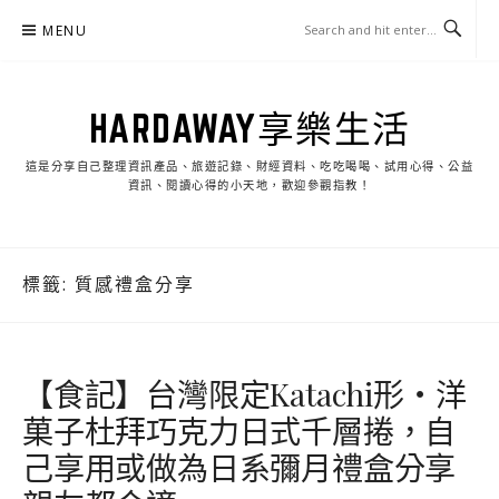
Skip
MENU
to
content
HARDAWAY享樂生活
這是分享自己整理資訊產品、旅遊記錄、財經資料、吃吃喝喝、試用心得、公益
資訊、閱讀心得的小天地，歡迎參觀指教！
標籤:
質感禮盒分享
【食記】台灣限定Katachi形‧洋
菓子杜拜巧克力日式千層捲，自
己享用或做為日系彌月禮盒分享