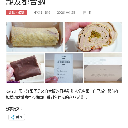
親友都合適
甜點、蛋糕
HY321250
2026-06-28
15
Katachi形‧洋菓子是來自大阪的日系甜點人氣店家，自己端午節前在
板橋環球購物中心快閃店看到它們家的商品感覺…
分享此文：
共享