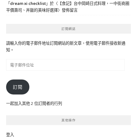
「
dream xi checklist
」於〈
【食記】台中岡崎日式料理，一中街商圈
平價壽司、丼飯的美味好選擇
〉發佈留言
訂閱網誌
請輸入你的電子郵件地址訂閱網站的新文章，使用電子郵件接收新通
知。
電
子
郵
件
訂閱
位
址
一起加入其他 2 位訂閱者的行列
其他操作
登入