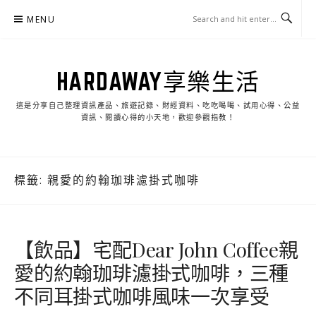
Skip
MENU
to
content
HARDAWAY享樂生活
這是分享自己整理資訊產品、旅遊記錄、財經資料、吃吃喝喝、試用心得、公益
資訊、閱讀心得的小天地，歡迎參觀指教！
標籤:
親愛的約翰珈琲濾掛式咖啡
【飲品】宅配Dear John Coffee親
愛的約翰珈琲濾掛式咖啡，三種
不同耳掛式咖啡風味一次享受