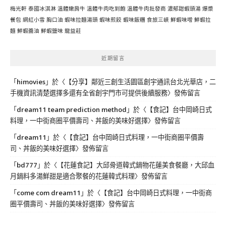
梅光軒
泰國冰淇淋
溫體嫩肩牛
溫體牛肉吃到飽
溫體牛肉批發商
濃郁甜蝦頭湯
爆漿
餐包
網紅小雪
胸口油
蝦味拉麵湯頭
蝦味煎餃
蝦味飯糰
食旅三峽
鮮蝦味噌
鮮蝦拉
麵
鮮蝦醬油
鮮蝦鹽味
龍益莊
近期留言
「
himovies
」於〈
【分享】鄰近三創生活園區創宇通訊台北光華店，二
手機資訊清楚選擇多還有全省創宇門市可提供後續服務
〉發佈留言
「
dream11 team prediction method
」於〈
【食記】台中岡崎日式
料理，一中街商圈平價壽司、丼飯的美味好選擇
〉發佈留言
「
dream11
」於〈
【食記】台中岡崎日式料理，一中街商圈平價壽
司、丼飯的美味好選擇
〉發佈留言
「
bd777
」於〈
【花蓮食記】大邱骨道韓式鍋物花蓮美食餐廳，大邱血
月鍋料多湯鮮甜是適合聚餐的花蓮韓式料理
〉發佈留言
「
come com dream11
」於〈
【食記】台中岡崎日式料理，一中街商
圈平價壽司、丼飯的美味好選擇
〉發佈留言