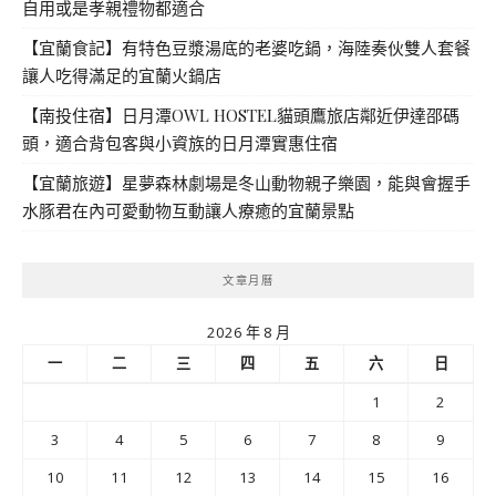
自用或是孝親禮物都適合
【宜蘭食記】有特色豆漿湯底的老婆吃鍋，海陸奏伙雙人套餐
讓人吃得滿足的宜蘭火鍋店
【南投住宿】日月潭OWL HOSTEL貓頭鷹旅店鄰近伊達邵碼
頭，適合背包客與小資族的日月潭實惠住宿
【宜蘭旅遊】星夢森林劇場是冬山動物親子樂園，能與會握手
水豚君在內可愛動物互動讓人療癒的宜蘭景點
文章月曆
2026 年 8 月
一
二
三
四
五
六
日
1
2
3
4
5
6
7
8
9
10
11
12
13
14
15
16