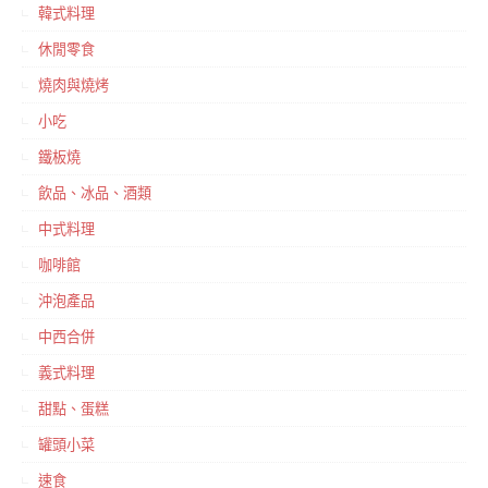
韓式料理
休閒零食
燒肉與燒烤
小吃
鐵板燒
飲品、冰品、酒類
中式料理
咖啡館
沖泡產品
中西合併
義式料理
甜點、蛋糕
罐頭小菜
速食