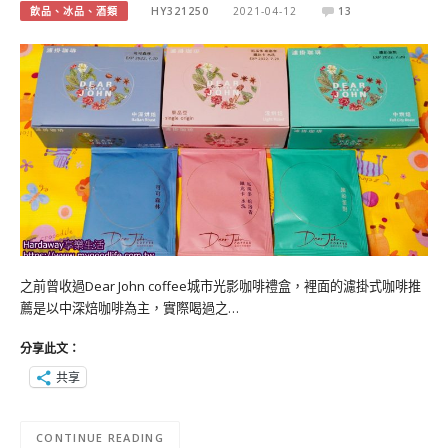
飲品、冰品、酒類
HY321250
2021-04-12
13
之前曾收過Dear John coffee城市光影咖啡禮盒，裡面的濾掛式咖啡推
薦是以中深焙咖啡為主，實際喝過之…
分享此文：
共享
CONTINUE READING