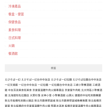
冷凍產品
餐盒、便當
保健食品
素食料理
日式料理
火鍋
餐酒館
標籤
えびそば一幻
えびそば一幻台中中友店
えびそば一幻拉麵
えびそば拉麵台中中友店
一幻叉燒飯
一幻台中中友店
一幻拉麵
一幻拉麵台中中友店
三峽小聚餐酒館
三峽酒
館
中友百貨美食街美食
京宴屋溫體牛肉火鍋專賣店
京宴屋牛肉乾
北大特區小聚餐酒
館
北海道知名拉麵店
大葉杉藻
女神小雪
小聚餐酒館
山頭火
捷運府中站吃到飽餐廳
新北市板橋吃到飽火鍋店
新北市歡樂耶誕城
新北市歡樂耶誕城晚餐推薦
新北板橋京
宴屋
新北板橋府中京宴屋溫體牛肉火鍋
明果冰淇淋
板橋京宴屋溫體牛肉火鍋專賣店