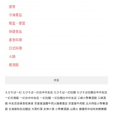
速食
冷凍產品
餐盒、便當
保健食品
素食料理
日式料理
火鍋
餐酒館
標籤
えびそば一幻
えびそば一幻台中中友店
えびそば一幻拉麵
えびそば拉麵台中中友店
一幻叉燒飯
一幻台中中友店
一幻拉麵
一幻拉麵台中中友店
三峽小聚餐酒館
三峽酒
館
中友百貨美食街美食
京宴屋溫體牛肉火鍋專賣店
京宴屋牛肉乾
北大特區小聚餐酒
館
北海道知名拉麵店
大葉杉藻
女神小雪
小聚餐酒館
山頭火
捷運府中站吃到飽餐廳