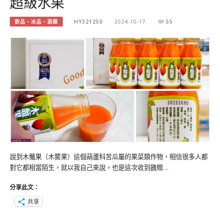
超級水果
飲品、冰品、酒類
HY321250
2024-10-17
55
說到木虌果（木鱉果）這個葫蘆科苦瓜屬的果菜類作物，相信很多人都
對它都相當陌生，就以我自己來說，也是這次收到餽贈…
分享此文：
共享