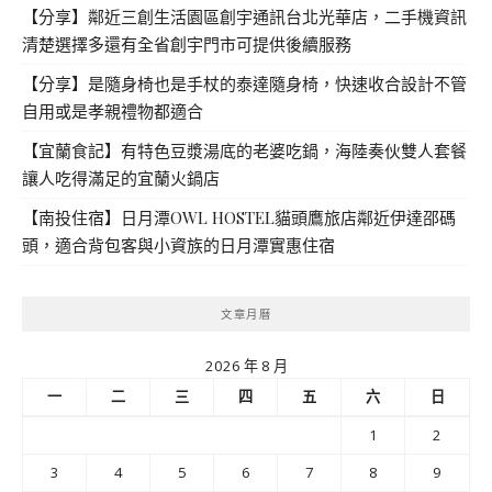
【分享】鄰近三創生活園區創宇通訊台北光華店，二手機資訊
清楚選擇多還有全省創宇門市可提供後續服務
【分享】是隨身椅也是手杖的泰達隨身椅，快速收合設計不管
自用或是孝親禮物都適合
【宜蘭食記】有特色豆漿湯底的老婆吃鍋，海陸奏伙雙人套餐
讓人吃得滿足的宜蘭火鍋店
【南投住宿】日月潭OWL HOSTEL貓頭鷹旅店鄰近伊達邵碼
頭，適合背包客與小資族的日月潭實惠住宿
文章月曆
2026 年 8 月
一
二
三
四
五
六
日
1
2
3
4
5
6
7
8
9