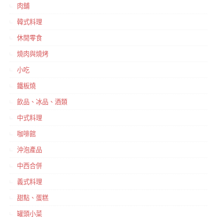
肉舖
韓式料理
休閒零食
燒肉與燒烤
小吃
鐵板燒
飲品、冰品、酒類
中式料理
咖啡館
沖泡產品
中西合併
義式料理
甜點、蛋糕
罐頭小菜