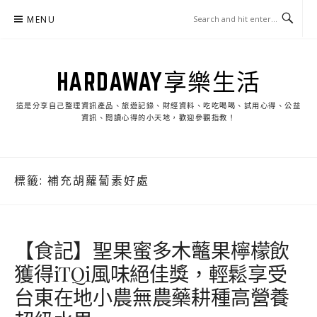
Skip
MENU
to
content
HARDAWAY享樂生活
這是分享自己整理資訊產品、旅遊記錄、財經資料、吃吃喝喝、試用心得、公益
資訊、閱讀心得的小天地，歡迎參觀指教！
標籤:
補充胡蘿蔔素好處
【食記】聖果蜜多木虌果檸檬飲
獲得iTQi風味絕佳獎，輕鬆享受
台東在地小農無農藥耕種高營養